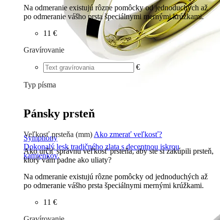
Na odmeranie existujú rôzne pomôcky od jednoduchých až
po odmeranie vášho prsta špeciálnymi mernými krúžkami.
11 €
Gravírovanie
€
Typ písma
Tlačené
€
Písané
€
Pánsky prsteň
Veľkosť prsteňa (mm)
Ako zmerať veľkosť?
Symphony
Dokonalý lesk tradičného zlata s decentnou iskrou
Ako určiť správnu veľkosť prsteňa, aby ste si zakúpili prsteň,
kamienkov.
ktorý vám padne ako uliaty?
Na odmeranie existujú rôzne pomôcky od jednoduchých až
po odmeranie vášho prsta špeciálnymi mernými krúžkami.
11 €
Gravírovanie