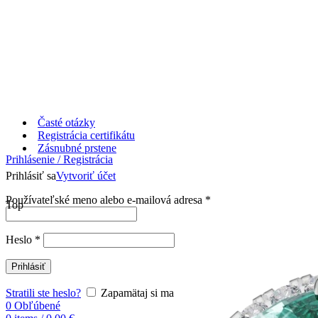
Časté otázky
Registrácia certifikátu
Zásnubné prstene
Prihlásenie / Registrácia
Prihlásiť sa
Vytvoriť účet
Používateľské meno alebo e-mailová adresa
*
Top
Heslo
*
Prihlásiť
Stratili ste heslo?
Zapamätaj si ma
0
Obľúbené