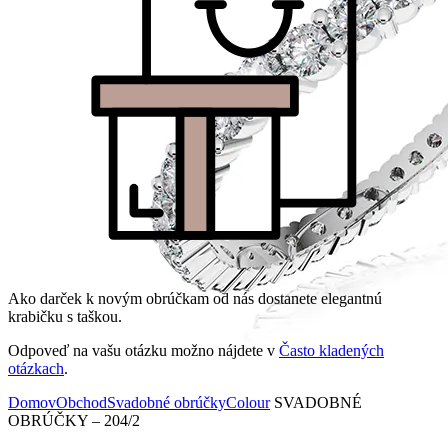
Ako darček k novým obrúčkam od nás dostanete elegantnú
krabičku s taškou.
Odpoveď na vašu otázku možno nájdete v
Často kladených
otázkach
.
Domov
Obchod
Svadobné obrúčky
Colour
SVADOBNÉ
OBRÚČKY – 204/2