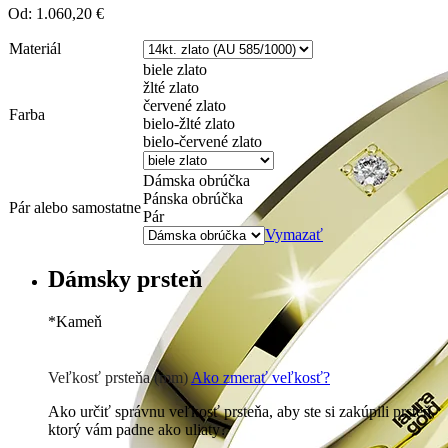
Od:
1.060,20
€
Materiál
biele zlato
žlté zlato
červené zlato
Farba
bielo-žlté zlato
bielo-červené zlato
Dámska obrúčka
Pánska obrúčka
Pár alebo samostatne
Pár
Vymazať
Dámsky prsteň
*
Kameň
Zirkón
0 €
Briliant G-H/Si1-2
216
€
Veľkosť prsteňa (mm)
Ako zmerať veľkosť?
Ako určiť správnu veľkosť prsteňa, aby ste si zakúpili prsteň,
ktorý vám padne ako uliaty?