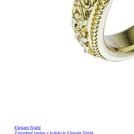
Elegant Night
Zásnubné prstne z kolekcie Elegant Night.