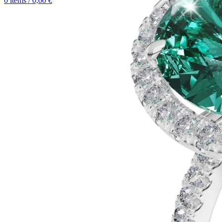
0
items
/
0,00
€