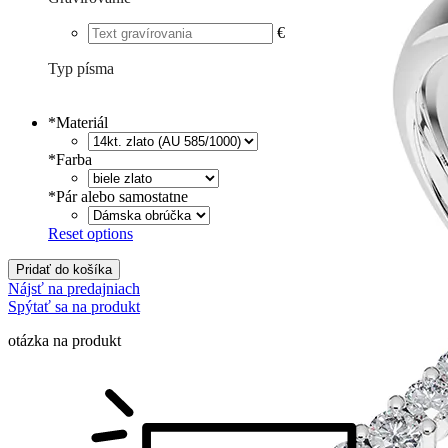
€
Typ písma
Tlačené
€
Písané
€
*
Materiál
*
Farba
*
Pár alebo samostatne
Reset options
Pridať do košíka
Nájsť na predajniach
Spýtať sa na produkt
otázka na produkt