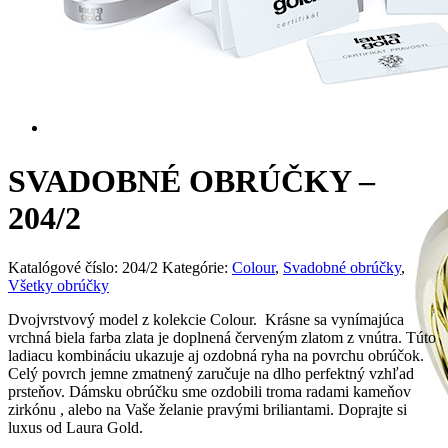
Zásnubné prstne z kolekcie Twin Rings.
Svadobné obrúčky
SVADOBNÉ OBRÚČKY –
204/2
Katalógové číslo:
204/2
Kategórie:
Colour
,
Svadobné obrúčky
,
Všetky obrúčky
Dvojvrstvový model z kolekcie Colour. Krásne sa vynímajúca
vrchná biela farba zlata je doplnená červeným zlatom z vnútra. Túto
ladiacu kombináciu ukazuje aj ozdobná ryha na povrchu obrúčok.
Celý povrch jemne zmatnený zaručuje na dlho perfektný vzhľad
prsteňov. Dámsku obrúčku sme ozdobili troma radami kameňov
zirkónu , alebo na Vaše želanie pravými briliantami. Doprajte si
luxus od Laura Gold.