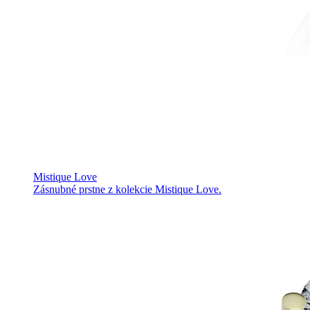
Mistique Love
Zásnubné prstne z kolekcie Mistique Love.