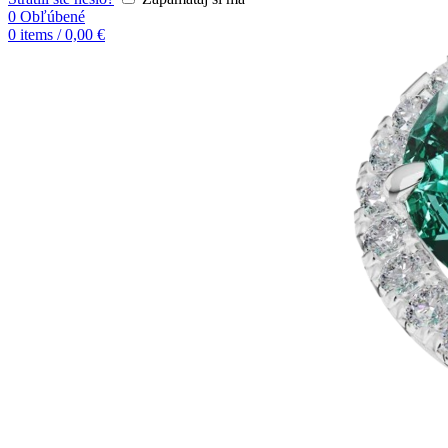
0
Obľúbené
0
items
/
0,00
€