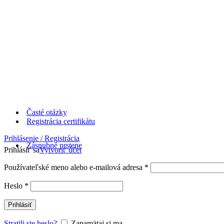
Časté otázky
Registrácia certifikátu
Prihlásenie / Registrácia
Zásnubné prstene
Prihlásiť sa
Vytvoriť účet
Používateľské meno alebo e-mailová adresa
*
Heslo
*
Prihlásiť
Stratili ste heslo?
Zapamätaj si ma