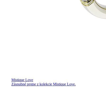
Mistique Love
Zásnubné prstne z kolekcie Mistique Love.