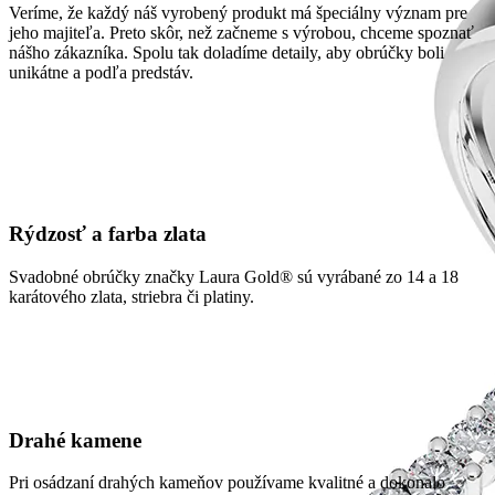
Veríme, že každý náš vyrobený produkt má špeciálny význam pre
jeho majiteľa. Preto skôr, než začneme s výrobou, chceme spoznať
nášho zákazníka. Spolu tak doladíme detaily, aby obrúčky boli
unikátne a podľa predstáv.
Rýdzosť a farba zlata
Svadobné obrúčky značky Laura Gold® sú vyrábané zo 14 a 18
karátového zlata, striebra či platiny.
Drahé kamene
Pri osádzaní drahých kameňov používame kvalitné a dokonalo