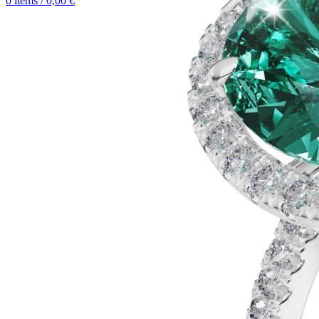
0
items
/
0,00
€