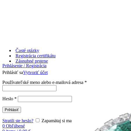
Časté otázky
Registrácia certifikátu
Zásnubné prstene
Prihlásenie / Registrácia
Prihlásiť sa
Vytvoriť účet
Používateľské meno alebo e-mailová adresa
*
Heslo
*
Prihlásiť
Stratili ste heslo?
Zapamätaj si ma
0
Obľúbené