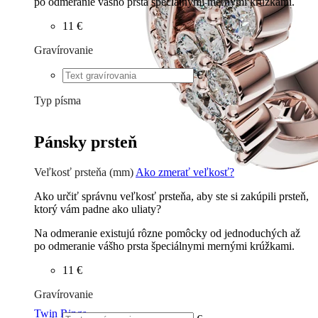
po odmeranie vášho prsta špeciálnymi mernými krúžkami.
11 €
Gravírovanie
€
Typ písma
Tlačené
€
Písané
€
Pánsky prsteň
Veľkosť prsteňa (mm)
Ako zmerať veľkosť?
Ako určiť správnu veľkosť prsteňa, aby ste si zakúpili prsteň,
ktorý vám padne ako uliaty?
Na odmeranie existujú rôzne pomôcky od jednoduchých až
po odmeranie vášho prsta špeciálnymi mernými krúžkami.
11 €
Gravírovanie
Twin Rings