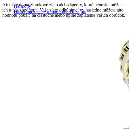
Ak máte doma zlomkové zlato alebo šperky, ktoré nenosíte môžete
Harmony
ich u nás zhodnotiť. Vaše zlato odkúpime, vy následne môžete túto
Harmónia klasiky a moderného dizajnu.
hodnotu použiť na čiastočné alebo úplné zaplatenie vašich obrúčok.