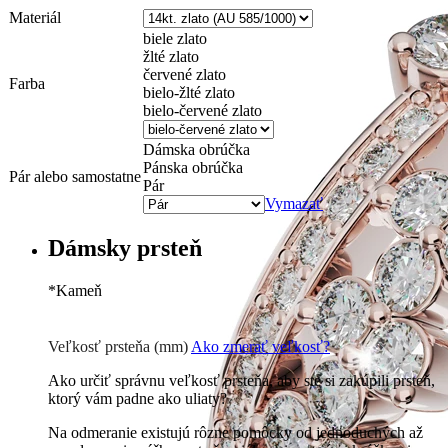
Materiál
biele zlato
žlté zlato
červené zlato
Farba
bielo-žlté zlato
bielo-červené zlato
Dámska obrúčka
Pánska obrúčka
Pár alebo samostatne
Pár
Vymazať
Dámsky prsteň
*
Kameň
Zirkón
0 €
Briliant G-H/Si1-2
190
€
Veľkosť prsteňa (mm)
Ako zmerať veľkosť?
Ako určiť správnu veľkosť prsteňa, aby ste si zakúpili prsteň,
ktorý vám padne ako uliaty?
Na odmeranie existujú rôzne pomôcky od jednoduchých až