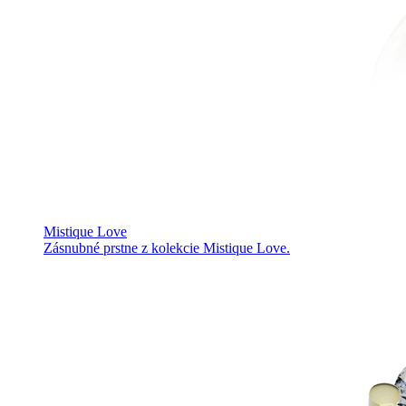
Mistique Love
Zásnubné prstne z kolekcie Mistique Love.