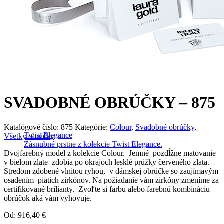
SVADOBNÉ OBRÚČKY – 875
Katalógové číslo:
875
Kategórie:
Colour
,
Svadobné obrúčky
,
Twist Elegance
Všetky obrúčky
Zásnubné prstne z kolekcie Twist Elegance.
Dvojfarebný model z kolekcie Colour. Jemné pozdĺžne matovanie
v bielom zlate zdobia po okrajoch lesklé prúžky červeného zlata.
Stredom zdobené vlnitou ryhou, v dámskej obrúčke so zaujímavým
osadením piatich zirkónov. Na požiadanie vám zirkóny zmeníme za
certifikované brilianty. Zvoľte si farbu alebo farebnú kombináciu
obrúčok aká vám vyhovuje.
Od:
916,40
€