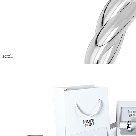
Pozrieť video
scroll