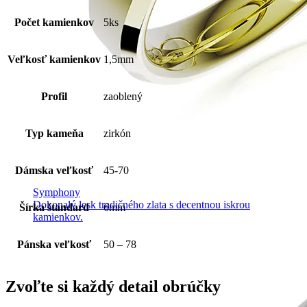
Počet kamienkov
5ks
Veľkosť kamienkov
1,5mm
Profil
zaoblený
Typ kameňa
zirkón
Dámska veľkosť
45-70
Symphony
Dokonalý lesk tradičného zlata s decentnou iskrou
Šírka štandard
6mm
kamienkov.
Pánska veľkosť
50 – 78
Zvoľte si každý detail obrúčky