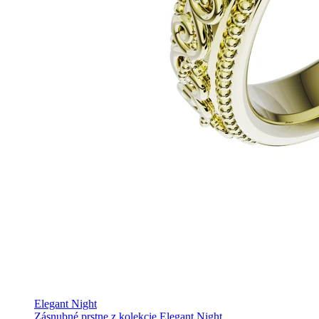
Elegant Night
Zásnubné prstne z kolekcie Elegant Night.