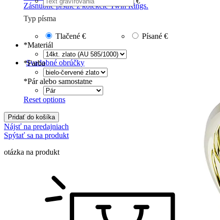
€
Zásnubné prstne z kolekcie Twin Rings.
Typ písma
Tlačené
€
Písané
€
*
Materiál
Svadobné obrúčky
*
Farba
*
Pár alebo samostatne
Reset options
Pridať do košíka
Nájsť na predajniach
Spýtať sa na produkt
otázka na produkt