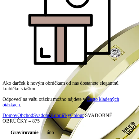
Ako darček k novým obrúčkam od nás dostanete elegantnú
krabičku s taškou.
Odpoveď na vašu otázku možno nájdete v
Často kladených
otázkach
.
Domov
Obchod
Svadobné obrúčky
Colour
SVADOBNÉ
OBRÚČKY – 875
Gravírovanie
áno