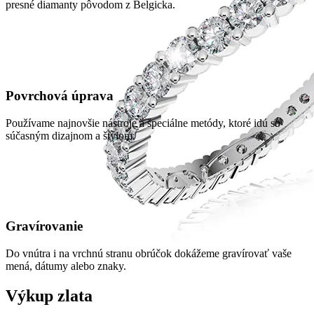
presné diamanty pôvodom z Belgicka.
Povrchová úprava
Používame najnovšie nástroje a špeciálne metódy, ktoré idú so
súčasným dizajnom a štýlom.
Gravírovanie
Do vnútra i na vrchnú stranu obrúčok dokážeme gravírovať vaše
mená, dátumy alebo znaky.
Výkup zlata