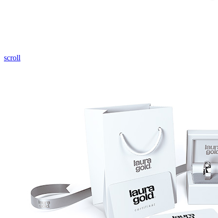
Pozrieť video
scroll
Twist Elegance
Zásnubné prstne z kolekcie Twist Elegance.