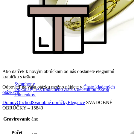
Ako darček k novým obrúčkam od nás dostanete elegantnú
krabičku s taškou.
Symphony
Odpoveď na vašu otázku možno nájdete v
Často kladených
Dokonalý lesk tradičného zlata s decentnou iskrou
otázkach
.
kamienkov.
Domov
Obchod
Svadobné obrúčky
Elegance
SVADOBNÉ
OBRÚČKY – 15849
Gravírovanie
áno
Počet