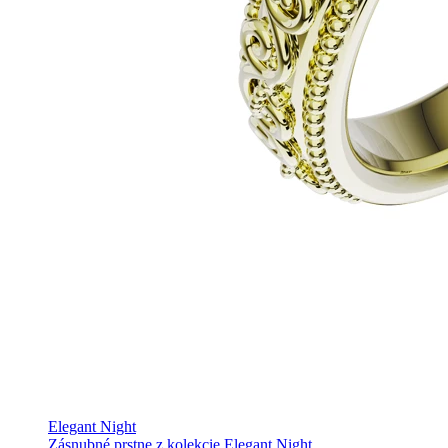
Elegant Night
Zásnubné prstne z kolekcie Elegant Night.