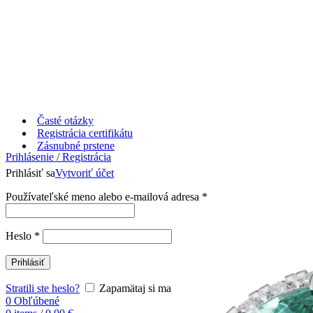
Časté otázky
Registrácia certifikátu
Zásnubné prstene
Prihlásenie / Registrácia
Prihlásiť sa
Vytvoriť účet
Používateľské meno alebo e-mailová adresa
*
Heslo
*
Prihlásiť
Stratili ste heslo?
Zapamätaj si ma
0
Obľúbené