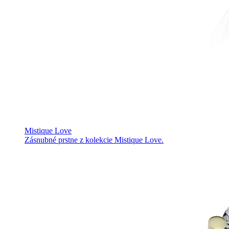
Mistique Love
Zásnubné prstne z kolekcie Mistique Love.