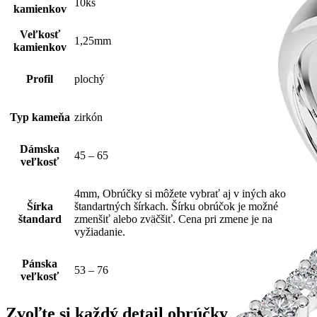
10ks
kamienkov
Veľkosť
1,25mm
kamienkov
Profil
plochý
Typ kameňa
zirkón
Dámska
45 – 65
veľkosť
4mm, Obrúčky si môžete vybrať aj v iných ako
Šírka
štandartných šírkach. Šírku obrúčok je možné
štandard
zmenšiť alebo zväčšiť. Cena pri zmene je na
vyžiadanie.
Pánska
53 – 76
veľkosť
Zvoľte si každý detail obrúčky