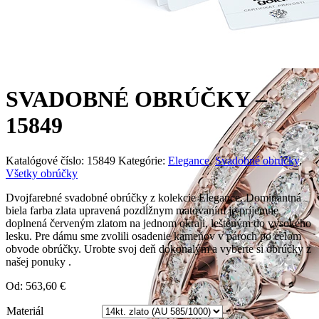
SVADOBNÉ OBRÚČKY –
15849
Katalógové číslo:
15849
Kategórie:
Elegance
,
Svadobné obrúčky
,
Všetky obrúčky
Dvojfarebné svadobné obrúčky z kolekcie Elegance. Dominantná
biela farba zlata upravená pozdĺžnym matovaním je príjemne
doplnená červeným zlatom na jednom okraji, lešteným do vysokého
lesku. Pre dámu sme zvolili osadenie kameňov v pároch po celom
obvode obrúčky. Urobte svoj deň dokonalým a vyberte si obrúčky z
našej ponuky .
Od:
563,60
€
Materiál