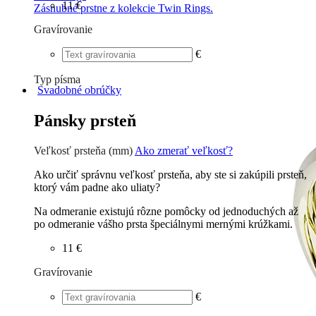
11 €
Zásnubné prstne z kolekcie Twin Rings.
Gravírovanie
€
Typ písma
Svadobné obrúčky
Tlačené
€
Písané
€
Pánsky prsteň
Veľkosť prsteňa (mm)
Ako zmerať veľkosť?
Ako určiť správnu veľkosť prsteňa, aby ste si zakúpili prsteň,
ktorý vám padne ako uliaty?
Na odmeranie existujú rôzne pomôcky od jednoduchých až
po odmeranie vášho prsta špeciálnymi mernými krúžkami.
11 €
Gravírovanie
€