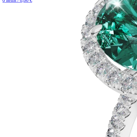
0
items
/
0,00
€