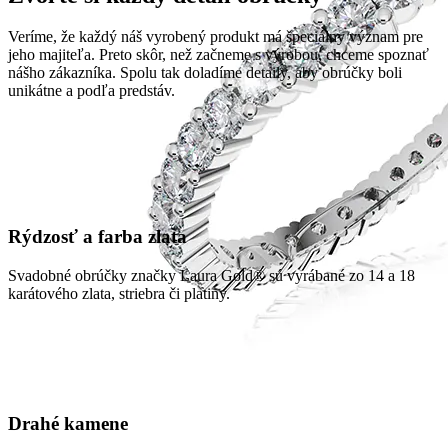
Veríme, že každý náš vyrobený produkt má špeciálny význam pre
jeho majiteľa. Preto skôr, než začneme s výrobou, chceme spoznať
nášho zákazníka. Spolu tak doladíme detaily, aby obrúčky boli
unikátne a podľa predstáv.
Rýdzosť a farba zlata
Svadobné obrúčky značky Laura Gold® sú vyrábané zo 14 a 18
karátového zlata, striebra či platiny.
Drahé kamene