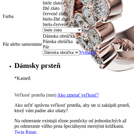
biele zlato
žlté zlato
červené zlato
Farba
bielo-žlté zlato
bielo-červené zlato
Dámska obrúčka
Pánska obrúčka
Pár alebo samostatne
Pár
Vymazať
Dámsky prsteň
*
Kameň
Zirkón
0 €
Briliant G-H/Si1-2
300
€
Veľkosť prsteňa (mm)
Ako zmerať veľkosť?
Ako určiť správnu veľkosť prsteňa, aby ste si zakúpili prsteň,
ktorý vám padne ako uliaty?
Na odmeranie existujú rôzne pomôcky od jednoduchých až
po odmeranie vášho prsta špeciálnymi mernými krúžkami.
Twin Rings