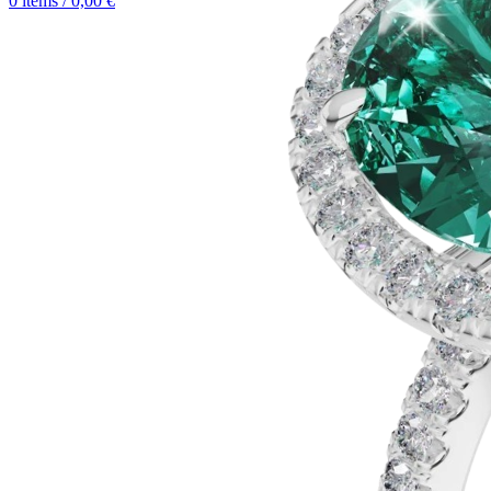
0
items
/
0,00
€