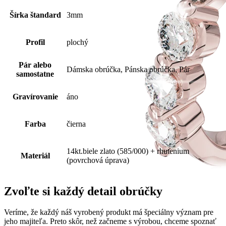
Šírka štandard
3mm
Profil
plochý
Pár alebo
Dámska obrúčka, Pánska obrúčka, Pár
samostatne
Gravírovanie
áno
Farba
čierna
14kt.biele zlato (585/000) + rhutenium
Materiál
(povrchová úprava)
Zvoľte si každý detail obrúčky
Veríme, že každý náš vyrobený produkt má špeciálny význam pre
jeho majiteľa. Preto skôr, než začneme s výrobou, chceme spoznať