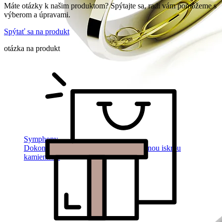
Máte otázky k našim produktom? Spýtajte sa, radi vám pomôžeme s
výberom a úpravami.
Spýtať sa na produkt
otázka na produkt
Symphony
Dokonalý lesk tradičného zlata s decentnou iskrou
kamienkov.