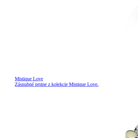
Mistique Love
Zásnubné prstne z kolekcie Mistique Love.