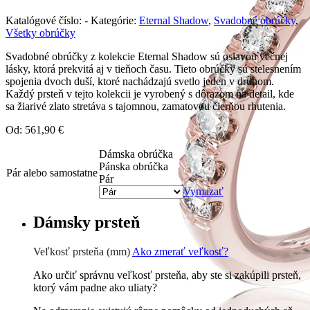
Katalógové číslo:
-
Kategórie:
Eternal Shadow
,
Svadobné obrúčky
,
Všetky obrúčky
Svadobné obrúčky z kolekcie Eternal Shadow sú oslavou večnej
lásky, ktorá prekvitá aj v tieňoch času. Tieto obrúčky sú stelesnením
spojenia dvoch duší, ktoré nachádzajú svetlo jeden v druhom.
Každý prsteň v tejto kolekcii je vyrobený s dôrazom na detail, kde
sa žiarivé zlato stretáva s tajomnou, zamatovou čierňou rhutenia.
Od:
561,90
€
Dámska obrúčka
Pánska obrúčka
Pár alebo samostatne
Pár
Vymazať
Dámsky prsteň
Veľkosť prsteňa (mm)
Ako zmerať veľkosť?
Ako určiť správnu veľkosť prsteňa, aby ste si zakúpili prsteň,
ktorý vám padne ako uliaty?