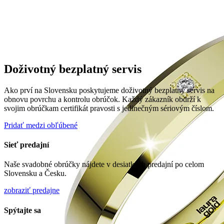
Pozrieť video
Doživotný bezplatný servis
Ako prví na Slovensku poskytujeme doživotný bezplatný servis na
obnovu povrchu a kontrolu obrúčok. Každý zákazník obdrží k
svojim obrúčkam certifikát pravosti s jedinečným sériovým číslom.
Pridať medzi obľúbené
Sieť predajní
Naše svadobné obrúčky nájdete v desiatkach predajní po celom
Slovensku a Česku.
zobraziť predajne
Spýtajte sa