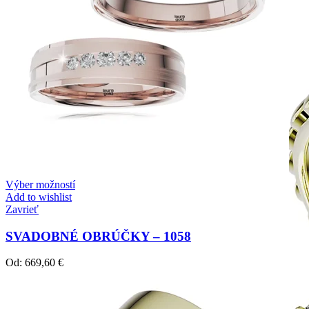
Harmony
Harmónia klasiky a moderného dizajnu.
Výber možností
Add to wishlist
Zavrieť
SVADOBNÉ OBRÚČKY – 1058
Od:
669,60
€