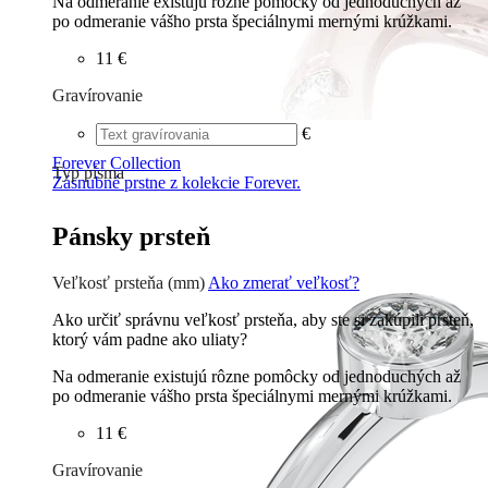
Na odmeranie existujú rôzne pomôcky od jednoduchých až
po odmeranie vášho prsta špeciálnymi mernými krúžkami.
11 €
Gravírovanie
€
Forever Collection
Typ písma
Zásnubné prstne z kolekcie Forever.
Tlačené
€
Písané
€
Pánsky prsteň
Veľkosť prsteňa (mm)
Ako zmerať veľkosť?
Ako určiť správnu veľkosť prsteňa, aby ste si zakúpili prsteň,
ktorý vám padne ako uliaty?
Na odmeranie existujú rôzne pomôcky od jednoduchých až
po odmeranie vášho prsta špeciálnymi mernými krúžkami.
11 €
Gravírovanie