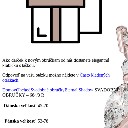
Ako darček k novým obrúčkam od nás dostanete elegantnú
krabičku s taškou.
Odpoveď na vašu otázku možno nájdete v
Často kladených
otázkach
.
Domov
Obchod
Svadobné obrúčky
Eternal Shadow
SVADOBNÉ
OBRÚČKY – 684/3 R
Dámska veľkosť
45-70
Pánska veľkosť
53-78