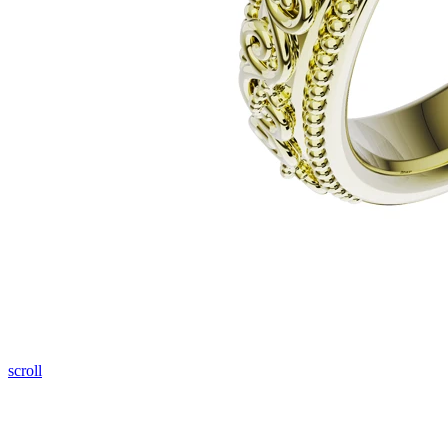
Pozrieť video
scroll
Elegant Night
Zásnubné prstne z kolekcie Elegant Night.