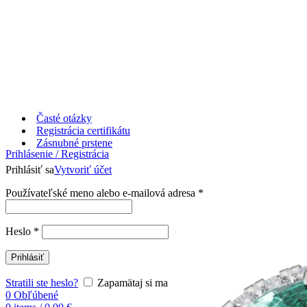
Časté otázky
Registrácia certifikátu
Zásnubné prstene
Prihlásenie / Registrácia
Prihlásiť sa
Vytvoriť účet
Používateľské meno alebo e-mailová adresa
*
Heslo
*
Prihlásiť
Stratili ste heslo?
Zapamätaj si ma
0
Obľúbené