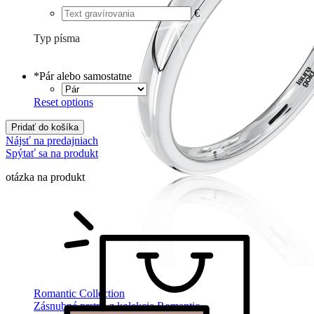
€
Typ písma
Tlačené
€
Písané
€
*
Pár alebo samostatne
Reset options
Pridať do košíka
Nájsť na predajniach
Spýtať sa na produkt
otázka na produkt
Romantic Collection
Zásnubné prstne z kolekcie Romantic.