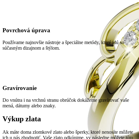
Povrchová úprava
Používame najnovšie nástroje a špeciálne metódy, ktoré idú so
súčasným dizajnom a štýlom.
Gravírovanie
Do vnútra i na vrchnú stranu obrúčok dokážeme gravírovať vaše
mená, dátumy alebo znaky.
Výkup zlata
Ak máte doma zlomkové zlato alebo šperky, ktoré nenosíte môžete
ich u nás zhodnotiť. Vaše zlato odkúpime, vy následne môžete túto