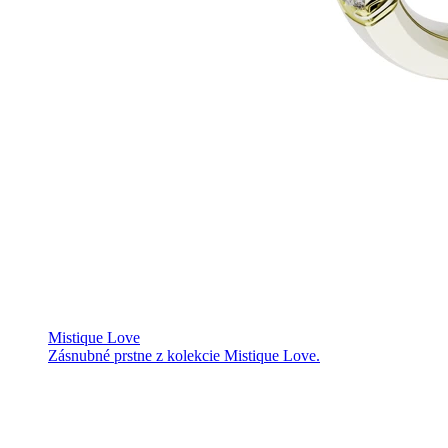
Mistique Love
Zásnubné prstne z kolekcie Mistique Love.