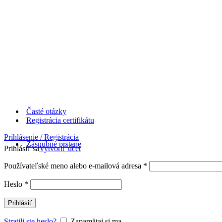
Časté otázky
Registrácia certifikátu
Prihlásenie / Registrácia
Zásnubné prstene
Prihlásiť sa
Vytvoriť účet
Používateľské meno alebo e-mailová adresa
*
Heslo
*
Prihlásiť
Stratili ste heslo?
Zapamätaj si ma