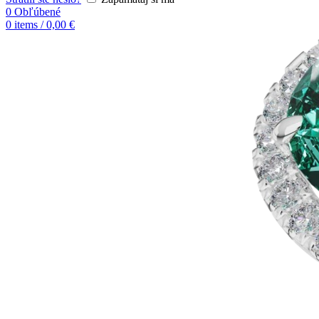
0
Obľúbené
0
items
/
0,00
€