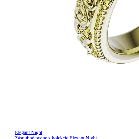
Elegant Night
Zásnubné prstne z kolekcie Elegant Night.