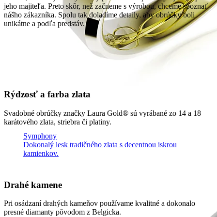
jeho majiteľa. Preto skôr, než začneme s výrobou, chceme spoznať
nášho zákazníka. Spolu tak doladíme detaily, aby obrúčky boli
unikátne a podľa predstáv.
Rýdzosť a farba zlata
Svadobné obrúčky značky Laura Gold® sú vyrábané zo 14 a 18
karátového zlata, striebra či platiny.
Symphony
Dokonalý lesk tradičného zlata s decentnou iskrou
kamienkov.
Drahé kamene
Pri osádzaní drahých kameňov používame kvalitné a dokonalo
presné diamanty pôvodom z Belgicka.