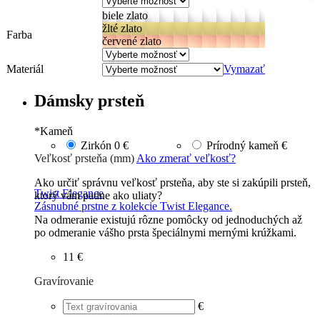
biele zlato
žlté zlato
Farba
červené zlato
Materiál
Vymazať
Dámsky prsteň
*
Kameň
Zirkón
0 €
Prírodný kameň
€
Veľkosť prsteňa (mm)
Ako zmerať veľkosť?
Ako určiť správnu veľkosť prsteňa, aby ste si zakúpili prsteň,
Twist Elegance
ktorý vám padne ako uliaty?
Zásnubné prstne z kolekcie Twist Elegance.
Na odmeranie existujú rôzne pomôcky od jednoduchých až
po odmeranie vášho prsta špeciálnymi mernými krúžkami.
11 €
Gravírovanie
€