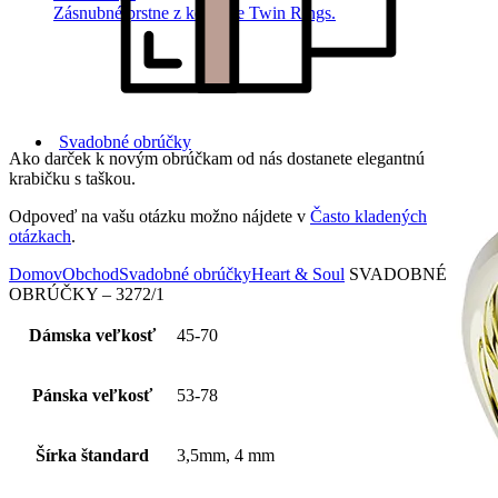
Zásnubné prstne z kolekcie Twin Rings.
Svadobné obrúčky
Ako darček k novým obrúčkam od nás dostanete elegantnú
krabičku s taškou.
Odpoveď na vašu otázku možno nájdete v
Často kladených
otázkach
.
Domov
Obchod
Svadobné obrúčky
Heart & Soul
SVADOBNÉ
OBRÚČKY – 3272/1
Dámska veľkosť
45-70
Pánska veľkosť
53-78
Šírka štandard
3,5mm, 4 mm