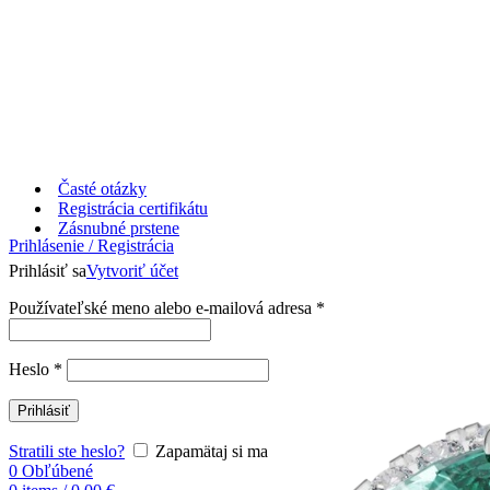
Časté otázky
Registrácia certifikátu
Zásnubné prstene
Prihlásenie / Registrácia
Prihlásiť sa
Vytvoriť účet
Používateľské meno alebo e-mailová adresa
*
Heslo
*
Prihlásiť
Stratili ste heslo?
Zapamätaj si ma
0
Obľúbené