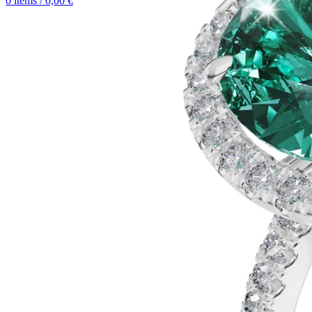
0
items
/
0,00
€