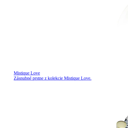
Mistique Love
Zásnubné prstne z kolekcie Mistique Love.