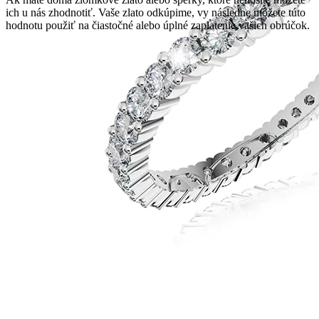
ich u nás zhodnotiť. Vaše zlato odkúpime, vy následne môžete túto
hodnotu použiť na čiastočné alebo úplné zaplatenie vašich obrúčok.