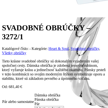
SVADOBNÉ OBRÚČKY –
3272/1
Katalógové číslo:
-
Kategórie:
Heart & Soul
,
Svadobné obrúčky
,
Všetky obrúčky
Tieto krásne svadobné obrúčky sú dokonalým vyjadrením vašej
spoločnej cesty. Dámska obrúčka je zdobená jemným rubínom,
ktorý vyžaruje krásu a jedinečnosť každého okamihu. Pánsky prsteň
v tejto kombinácii so svojím moderným štýlom symbolizuje oporu a
stabilitu, ktoré sú základom pevného a úprimného vzťahu.
Od:
681,40
€
Dámska obrúčka
Pánska obrúčka
Pár alebo samostatne
Pár