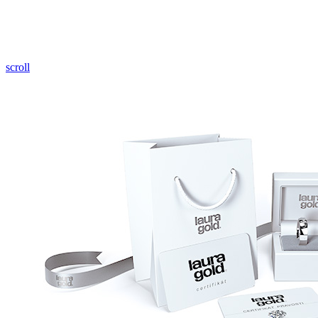
Pozrieť video
scroll