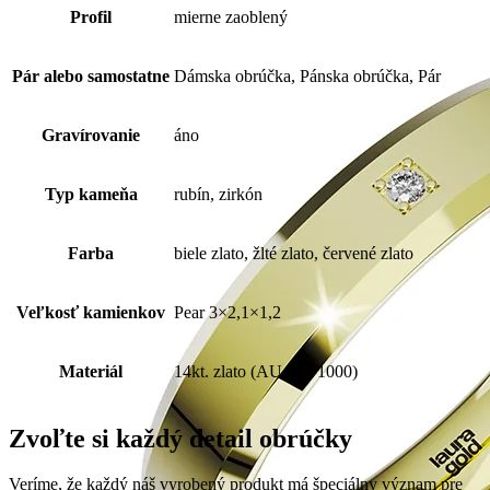
Profil
mierne zaoblený
Pár alebo samostatne
Dámska obrúčka, Pánska obrúčka, Pár
Gravírovanie
áno
Typ kameňa
rubín, zirkón
Farba
biele zlato, žlté zlato, červené zlato
Veľkosť kamienkov
Pear 3×2,1×1,2
Materiál
14kt. zlato (AU 585/1000)
Zvoľte si každý detail obrúčky
Veríme, že každý náš vyrobený produkt má špeciálny význam pre