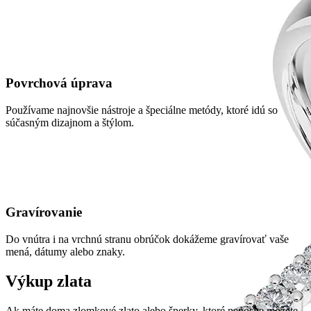
Povrchová úprava
Používame najnovšie nástroje a špeciálne metódy, ktoré idú so
súčasným dizajnom a štýlom.
Gravírovanie
Do vnútra i na vrchnú stranu obrúčok dokážeme gravírovať vaše
mená, dátumy alebo znaky.
Výkup zlata
Ak máte doma zlomkové zlato alebo šperky, ktoré nenosíte môžete