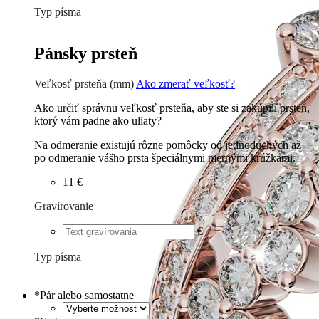
Typ písma
Tlačené
€
Písané
€
Pánsky prsteň
Veľkosť prsteňa (mm)
Ako zmerať veľkosť?
Ako určiť správnu veľkosť prsteňa, aby ste si zakúpili prsteň,
ktorý vám padne ako uliaty?
Na odmeranie existujú rôzne pomôcky od jednoduchých až
po odmeranie vášho prsta špeciálnymi mernými krúžkami.
11 €
Gravírovanie
€
Typ písma
Tlačené
€
Písané
€
*
Pár alebo samostatne