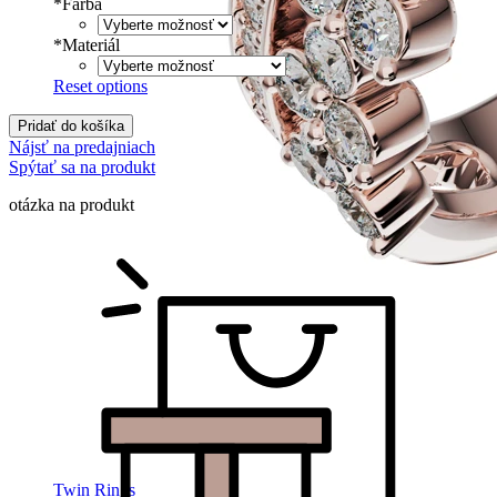
*
Farba
*
Materiál
Reset options
Pridať do košíka
Nájsť na predajniach
Spýtať sa na produkt
otázka na produkt
Twin Rings