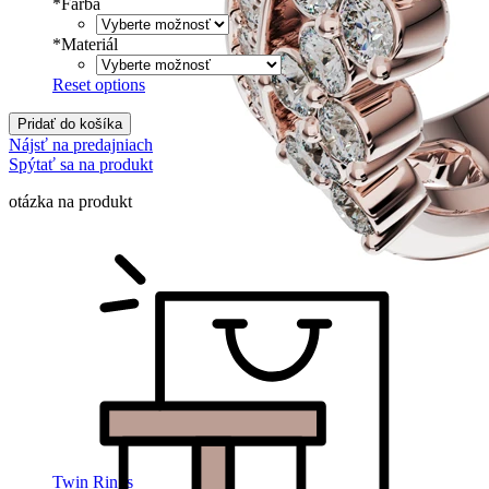
*
Farba
*
Materiál
Reset options
Pridať do košíka
Nájsť na predajniach
Spýtať sa na produkt
otázka na produkt
Twin Rings