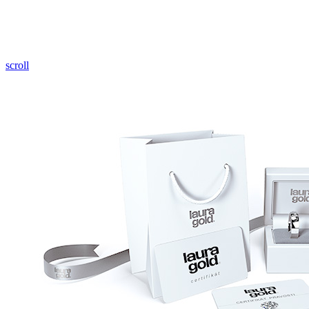
Pozrieť video
scroll