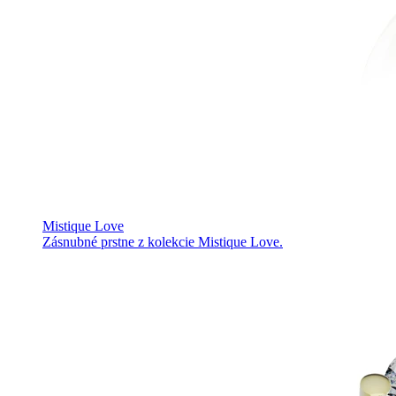
Mistique Love
Zásnubné prstne z kolekcie Mistique Love.