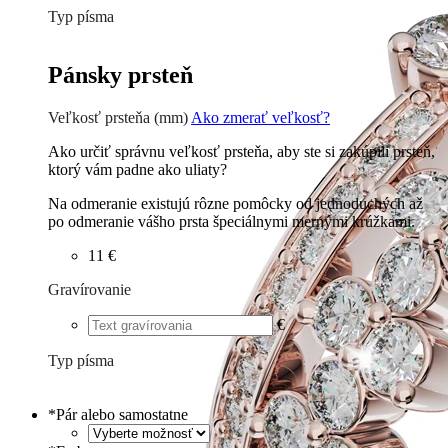
Typ písma
Tlačené
€
Písané
€
Pánsky prsteň
Veľkosť prsteňa (mm)
Ako zmerať veľkosť?
Ako určiť správnu veľkosť prsteňa, aby ste si zakúpili prsteň,
ktorý vám padne ako uliaty?
Na odmeranie existujú rôzne pomôcky od jednoduchých až
po odmeranie vášho prsta špeciálnymi mernými krúžkami.
11 €
Gravírovanie
€
Typ písma
Tlačené
€
Písané
€
*
Pár alebo samostatne