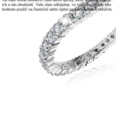
ich u nás zhodnotiť. Vaše zlato odkúpime, vy následne môžete túto
hodnotu použiť na čiastočné alebo úplné zaplatenie vašich obrúčok.