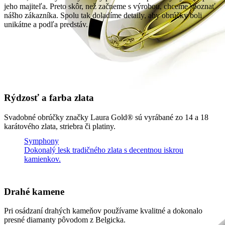
jeho majiteľa. Preto skôr, než začneme s výrobou, chceme spoznať
nášho zákazníka. Spolu tak doladíme detaily, aby obrúčky boli
unikátne a podľa predstáv.
Rýdzosť a farba zlata
Svadobné obrúčky značky Laura Gold® sú vyrábané zo 14 a 18
karátového zlata, striebra či platiny.
Symphony
Dokonalý lesk tradičného zlata s decentnou iskrou
kamienkov.
Drahé kamene
Pri osádzaní drahých kameňov používame kvalitné a dokonalo
presné diamanty pôvodom z Belgicka.