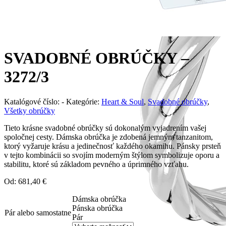
SVADOBNÉ OBRÚČKY –
3272/3
Katalógové číslo:
-
Kategórie:
Heart & Soul
,
Svadobné obrúčky
,
Všetky obrúčky
Tieto krásne svadobné obrúčky sú dokonalým vyjadrením vašej
spoločnej cesty. Dámska obrúčka je zdobená jemným tanzanitom,
ktorý vyžaruje krásu a jedinečnosť každého okamihu. Pánsky prsteň
v tejto kombinácii so svojím moderným štýlom symbolizuje oporu a
stabilitu, ktoré sú základom pevného a úprimného vzťahu.
Od:
681,40
€
Dámska obrúčka
Pánska obrúčka
Pár alebo samostatne
Pár