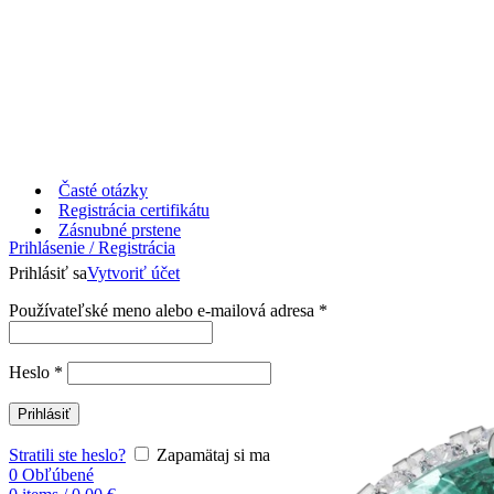
Časté otázky
Registrácia certifikátu
Zásnubné prstene
Prihlásenie / Registrácia
Prihlásiť sa
Vytvoriť účet
Používateľské meno alebo e-mailová adresa
*
Heslo
*
Prihlásiť
Stratili ste heslo?
Zapamätaj si ma
0
Obľúbené