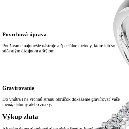
Povrchová úprava
Používame najnovšie nástroje a špeciálne metódy, ktoré idú so
súčasným dizajnom a štýlom.
Gravírovanie
Do vnútra i na vrchnú stranu obrúčok dokážeme gravírovať vaše
mená, dátumy alebo znaky.
Výkup zlata
Ak máte doma zlomkové zlato alebo šperky, ktoré nenosíte môžete