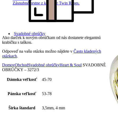
Zásnubné prstne z kolekcie Twin Rings.
Svadobné obrúčky
Ako darček k novým obrúčkam od nás dostanete elegantnú
krabičku s taškou.
Odpoveď na vašu otázku možno nájdete v
Často kladených
otázkach
.
Domov
Obchod
Svadobné obrúčky
Heart & Soul
SVADOBNÉ
OBRÚČKY – 3272/3
Dámska veľkosť
45-70
Pánska veľkosť
53-78
Šírka štandard
3,5mm, 4 mm