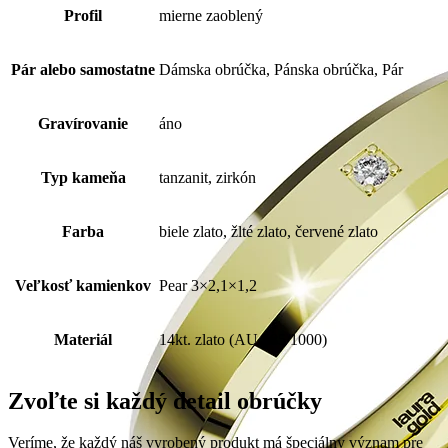
Profil
mierne zaoblený
Pár alebo samostatne
Dámska obrúčka, Pánska obrúčka, Pár
Gravírovanie
áno
Typ kameňa
tanzanit, zirkón
Farba
biele zlato, žlté zlato, červené zlato
Veľkosť kamienkov
Pear 3×2,1×1,2
Materiál
14kt. zlato (AU 585/1000)
Zvoľte si každý detail obrúčky
Veríme, že každý náš vyrobený produkt má špeciálny význam pre