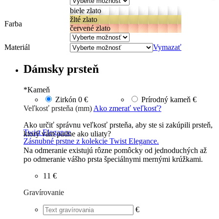
biele zlato
žlté zlato
Farba
červené zlato
Materiál
Vymazať
Dámsky prsteň
*
Kameň
Zirkón
0 €
Prírodný kameň
€
Veľkosť prsteňa (mm)
Ako zmerať veľkosť?
Ako určiť správnu veľkosť prsteňa, aby ste si zakúpili prsteň,
Twist Elegance
ktorý vám padne ako uliaty?
Zásnubné prstne z kolekcie Twist Elegance.
Na odmeranie existujú rôzne pomôcky od jednoduchých až
po odmeranie vášho prsta špeciálnymi mernými krúžkami.
11 €
Gravírovanie
€