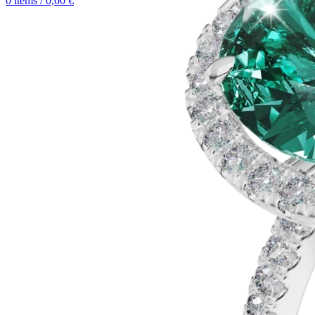
0
items
/
0,00
€