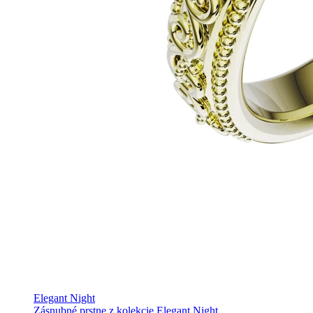
Elegant Night
Zásnubné prstne z kolekcie Elegant Night.