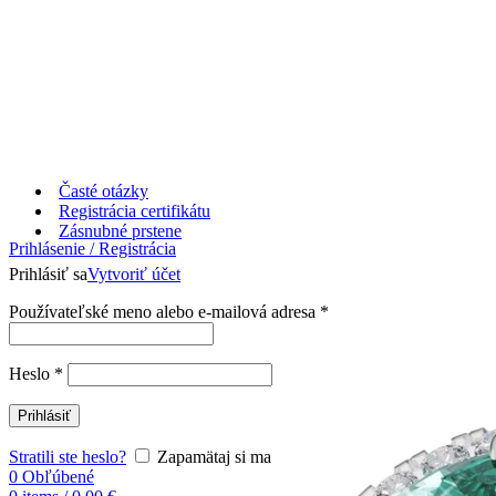
Časté otázky
Registrácia certifikátu
Zásnubné prstene
Prihlásenie / Registrácia
Prihlásiť sa
Vytvoriť účet
Používateľské meno alebo e-mailová adresa
*
Heslo
*
Prihlásiť
Stratili ste heslo?
Zapamätaj si ma
0
Obľúbené