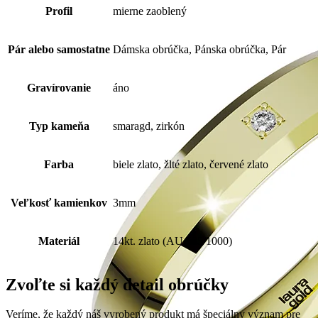
Profil
mierne zaoblený
Pár alebo samostatne
Dámska obrúčka, Pánska obrúčka, Pár
Gravírovanie
áno
Typ kameňa
smaragd, zirkón
Farba
biele zlato, žlté zlato, červené zlato
Veľkosť kamienkov
3mm
Materiál
14kt. zlato (AU 585/1000)
Zvoľte si každý detail obrúčky
Veríme, že každý náš vyrobený produkt má špeciálny význam pre