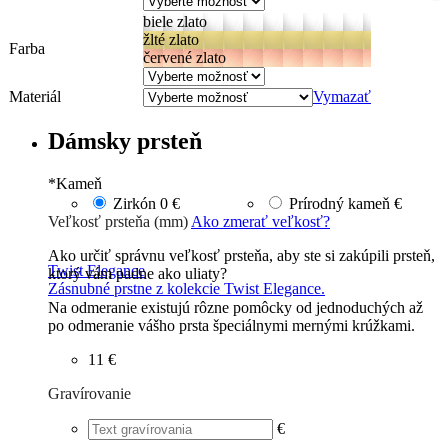
biele zlato
žlté zlato
Farba
červené zlato
Materiál
Vymazať
Dámsky prsteň
*
Kameň
Zirkón
0 €
Prírodný kameň
€
Veľkosť prsteňa (mm)
Ako zmerať veľkosť?
Ako určiť správnu veľkosť prsteňa, aby ste si zakúpili prsteň,
Twist Elegance
ktorý vám padne ako uliaty?
Zásnubné prstne z kolekcie Twist Elegance.
Na odmeranie existujú rôzne pomôcky od jednoduchých až
po odmeranie vášho prsta špeciálnymi mernými krúžkami.
11 €
Gravírovanie
€