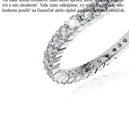
ich u nás zhodnotiť. Vaše zlato odkúpime, vy následne môžete túto
hodnotu použiť na čiastočné alebo úplné zaplatenie vašich obrúčok.