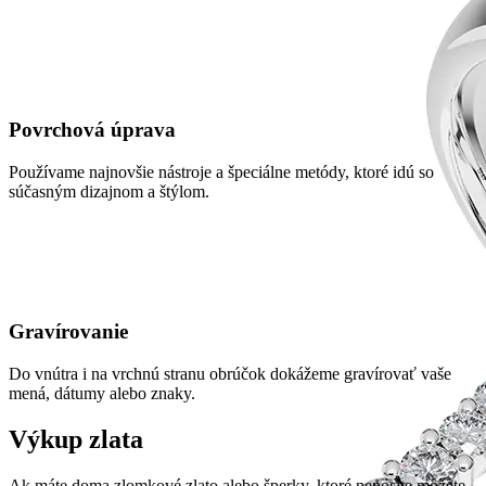
Povrchová úprava
Používame najnovšie nástroje a špeciálne metódy, ktoré idú so
súčasným dizajnom a štýlom.
Gravírovanie
Do vnútra i na vrchnú stranu obrúčok dokážeme gravírovať vaše
mená, dátumy alebo znaky.
Výkup zlata
Ak máte doma zlomkové zlato alebo šperky, ktoré nenosíte môžete