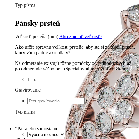
Typ písma
Tlačené
€
Písané
€
Pánsky prsteň
Veľkosť prsteňa (mm)
Ako zmerať veľkosť?
Ako určiť správnu veľkosť prsteňa, aby ste si zakúpili prsteň,
ktorý vám padne ako uliaty?
Na odmeranie existujú rôzne pomôcky od jednoduchých až
po odmeranie vášho prsta špeciálnymi mernými krúžkami.
11 €
Gravírovanie
€
Typ písma
Tlačené
€
Písané
€
*
Pár alebo samostatne