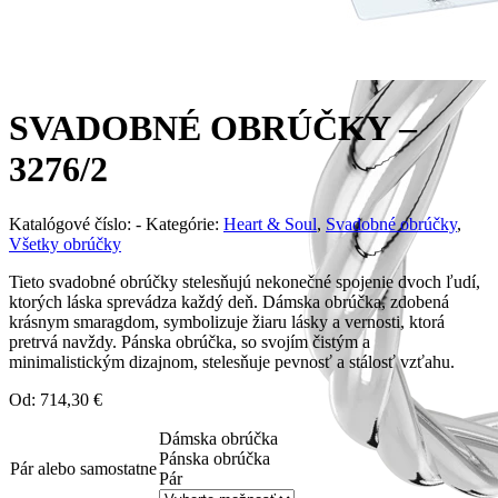
SVADOBNÉ OBRÚČKY –
3276/2
Katalógové číslo:
-
Kategórie:
Heart & Soul
,
Svadobné obrúčky
,
Všetky obrúčky
Tieto svadobné obrúčky stelesňujú nekonečné spojenie dvoch ľudí,
ktorých láska sprevádza každý deň. Dámska obrúčka, zdobená
krásnym smaragdom, symbolizuje žiaru lásky a vernosti, ktorá
pretrvá navždy. Pánska obrúčka, so svojím čistým a
minimalistickým dizajnom, stelesňuje pevnosť a stálosť vzťahu.
Od:
714,30
€
Dámska obrúčka
Pánska obrúčka
Pár alebo samostatne
Pár