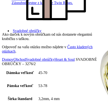
Zásnubné prstne z kolekcie Twin Rings.
Svadobné obrúčky
Ako darček k novým obrúčkam od nás dostanete elegantnú
krabičku s taškou.
Odpoveď na vašu otázku možno nájdete v
Často kladených
otázkach
.
Domov
Obchod
Svadobné obrúčky
Heart & Soul
SVADOBNÉ
OBRÚČKY – 3276/2
Dámska veľkosť
45-70
Pánska veľkosť
53-78
Šírka štandard
3,2mm, 4 mm