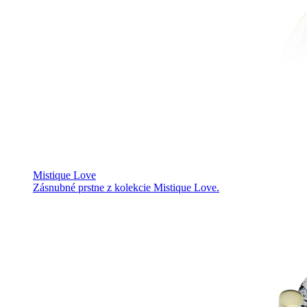
Mistique Love
Zásnubné prstne z kolekcie Mistique Love.