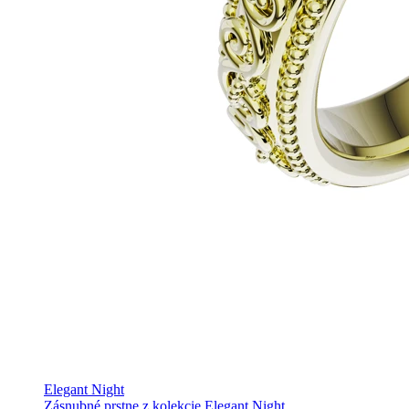
Elegant Night
Zásnubné prstne z kolekcie Elegant Night.