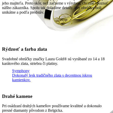
jeho majiteľa. Preto skôr, než začneme s výrobou, chceme spoznať
nášho zákazníka. Spolu tak doladíme detaily, aby obrúčky boli
unikátne a podľa predstáv.
Rýdzosť a farba zlata
Svadobné obrúčky značky Laura Gold® sú vyrábané zo 14 a 18
karátového zlata, striebra či platiny.
Symphony
Dokonalý lesk tradičného zlata s decentnou iskrou
kamienkov.
Drahé kamene
Pri osádzaní drahých kameňov používame kvalitné a dokonalo
presné diamanty pôvodom z Belgicka.