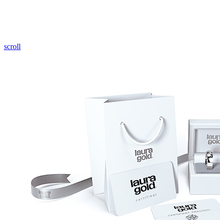
Pozrieť video
scroll