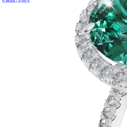
0
items
/
0,00
€