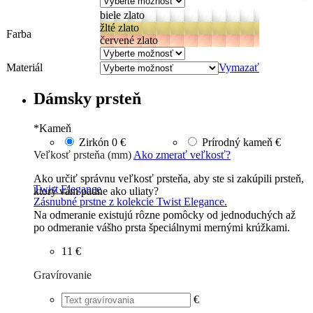
biele zlato
žlté zlato
Farba
červené zlato
Materiál
Vymazať
Dámsky prsteň
*
Kameň
Zirkón
0 €
Prírodný kameň
€
Veľkosť prsteňa (mm)
Ako zmerať veľkosť?
Ako určiť správnu veľkosť prsteňa, aby ste si zakúpili prsteň,
Twist Elegance
ktorý vám padne ako uliaty?
Zásnubné prstne z kolekcie Twist Elegance.
Na odmeranie existujú rôzne pomôcky od jednoduchých až
po odmeranie vášho prsta špeciálnymi mernými krúžkami.
11 €
Gravírovanie
€