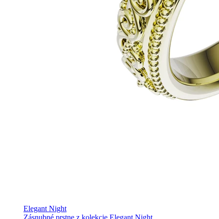
Elegant Night
Zásnubné prstne z kolekcie Elegant Night.