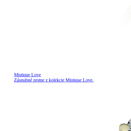
Mistique Love
Zásnubné prstne z kolekcie Mistique Love.