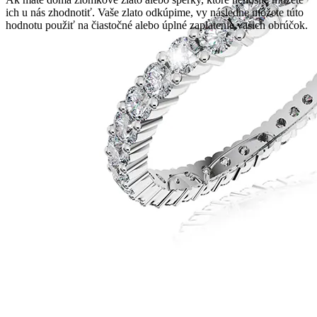
ich u nás zhodnotiť. Vaše zlato odkúpime, vy následne môžete túto
hodnotu použiť na čiastočné alebo úplné zaplatenie vašich obrúčok.