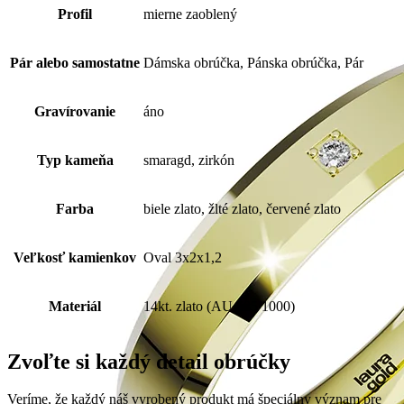
Profil
mierne zaoblený
Pár alebo samostatne
Dámska obrúčka, Pánska obrúčka, Pár
Gravírovanie
áno
Typ kameňa
smaragd, zirkón
Farba
biele zlato, žlté zlato, červené zlato
Veľkosť kamienkov
Oval 3x2x1,2
Materiál
14kt. zlato (AU 585/1000)
Zvoľte si každý detail obrúčky
Veríme, že každý náš vyrobený produkt má špeciálny význam pre