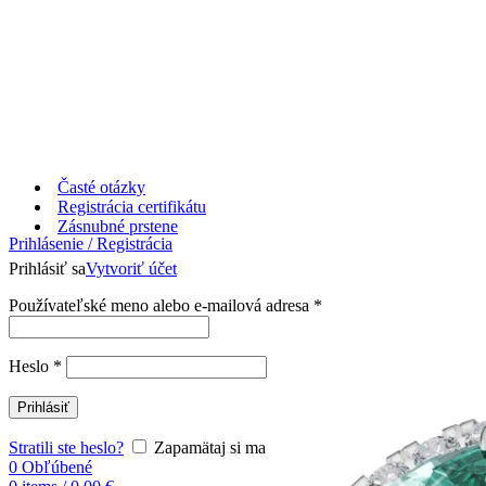
Časté otázky
Registrácia certifikátu
Zásnubné prstene
Prihlásenie / Registrácia
Prihlásiť sa
Vytvoriť účet
Používateľské meno alebo e-mailová adresa
*
Heslo
*
Prihlásiť
Stratili ste heslo?
Zapamätaj si ma
0
Obľúbené