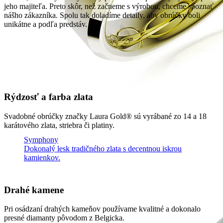
jeho majiteľa. Preto skôr, než začneme s výrobou, chceme spoznať
nášho zákazníka. Spolu tak doladíme detaily, aby obrúčky boli
unikátne a podľa predstáv.
Rýdzosť a farba zlata
Svadobné obrúčky značky Laura Gold® sú vyrábané zo 14 a 18
karátového zlata, striebra či platiny.
Symphony
Dokonalý lesk tradičného zlata s decentnou iskrou
kamienkov.
Drahé kamene
Pri osádzaní drahých kameňov používame kvalitné a dokonalo
presné diamanty pôvodom z Belgicka.