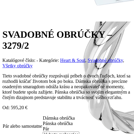
SVADOBNÉ OBRÚČKY –
3279/2
Katalógové číslo:
-
Kategórie:
Heart & Soul
,
Svadobné obrúčky
,
Všetky obrúčky
Tieto svadobné obrúčky rozprávajú príbeh o dvoch ľuďoch, ktorí sa
rozhodli kráčať životom bok po boku. Dámska obrúčka s precízne
osadeným smaragdom odráža krásu a neopakovateľné momenty,
ktoré budete spolu zažijete. Pánska obrúčka so svojím elegantným a
čistým dizajnom predstavuje stabilitu a trvácnosť vášho vzťahu.
Od:
595,20
€
Dámska obrúčka
Pánska obrúčka
Pár alebo samostatne
Pár