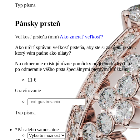
Typ písma
Tlačené
€
Písané
€
Pánsky prsteň
Veľkosť prsteňa (mm)
Ako zmerať veľkosť?
Ako určiť správnu veľkosť prsteňa, aby ste si zakúpili prsteň,
ktorý vám padne ako uliaty?
Na odmeranie existujú rôzne pomôcky od jednoduchých až
po odmeranie vášho prsta špeciálnymi mernými krúžkami.
11 €
Gravírovanie
€
Typ písma
Tlačené
€
Písané
€
*
Pár alebo samostatne