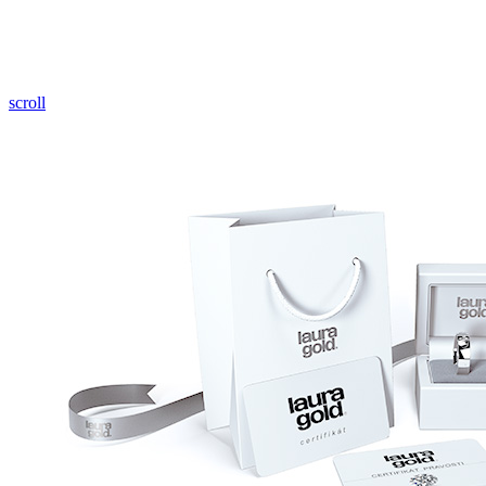
Pozrieť video
scroll