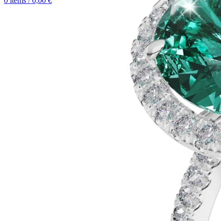
0
items
/
0,00
€