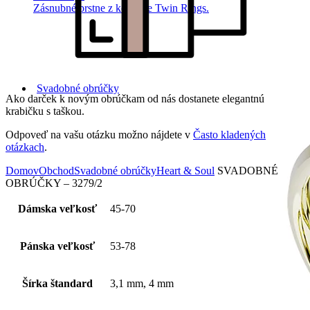
Zásnubné prstne z kolekcie Twin Rings.
Svadobné obrúčky
Ako darček k novým obrúčkam od nás dostanete elegantnú
krabičku s taškou.
Odpoveď na vašu otázku možno nájdete v
Často kladených
otázkach
.
Domov
Obchod
Svadobné obrúčky
Heart & Soul
SVADOBNÉ
OBRÚČKY – 3279/2
Dámska veľkosť
45-70
Pánska veľkosť
53-78
Šírka štandard
3,1 mm, 4 mm