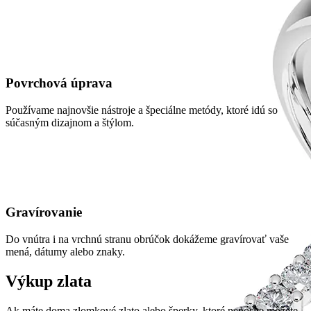
Povrchová úprava
Používame najnovšie nástroje a špeciálne metódy, ktoré idú so
súčasným dizajnom a štýlom.
Gravírovanie
Do vnútra i na vrchnú stranu obrúčok dokážeme gravírovať vaše
mená, dátumy alebo znaky.
Výkup zlata
Ak máte doma zlomkové zlato alebo šperky, ktoré nenosíte môžete