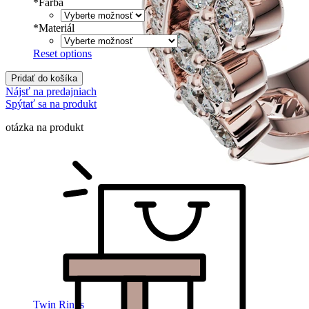
*
Farba
*
Materiál
Reset options
Pridať do košíka
Nájsť na predajniach
Spýtať sa na produkt
otázka na produkt
Twin Rings