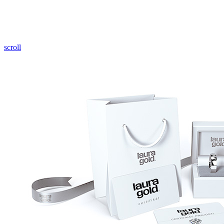
Pozrieť video
scroll