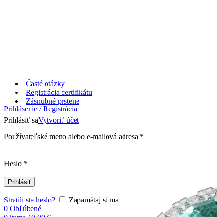
Časté otázky
Registrácia certifikátu
Zásnubné prstene
Prihlásenie / Registrácia
Prihlásiť sa
Vytvoriť účet
Používateľské meno alebo e-mailová adresa
*
Heslo
*
Prihlásiť
Stratili ste heslo?
Zapamätaj si ma
0
Obľúbené