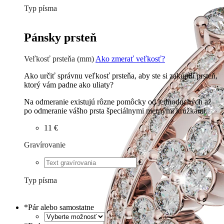
Typ písma
Tlačené
€
Písané
€
Pánsky prsteň
Veľkosť prsteňa (mm)
Ako zmerať veľkosť?
Ako určiť správnu veľkosť prsteňa, aby ste si zakúpili prsteň,
ktorý vám padne ako uliaty?
Na odmeranie existujú rôzne pomôcky od jednoduchých až
po odmeranie vášho prsta špeciálnymi mernými krúžkami.
11 €
Gravírovanie
€
Typ písma
Tlačené
€
Písané
€
*
Pár alebo samostatne