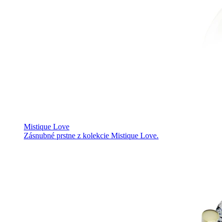
Mistique Love
Zásnubné prstne z kolekcie Mistique Love.