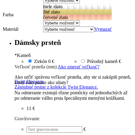
biele zlato
žlté zlato
Farba
červené zlato
Materiál
Vymazať
Dámsky prsteň
*
Kameň
Zirkón
0 €
Prírodný kameň
€
Veľkosť prsteňa (mm)
Ako zmerať veľkosť?
Ako určiť správnu veľkosť prsteňa, aby ste si zakúpili prsteň,
Twist Elegance
ktorý vám padne ako uliaty?
Zásnubné prstne z kolekcie Twist Elegance.
Na odmeranie existujú rôzne pomôcky od jednoduchých až
po odmeranie vášho prsta špeciálnymi mernými krúžkami.
11 €
Gravírovanie
€