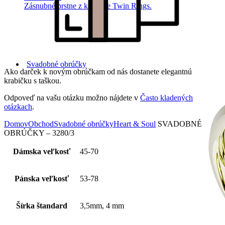
Zásnubné prstne z kolekcie Twin Rings.
Svadobné obrúčky
Ako darček k novým obrúčkam od nás dostanete elegantnú
krabičku s taškou.
Odpoveď na vašu otázku možno nájdete v
Často kladených
otázkach
.
Domov
Obchod
Svadobné obrúčky
Heart & Soul
SVADOBNÉ
OBRÚČKY – 3280/3
Dámska veľkosť
45-70
Pánska veľkosť
53-78
Šírka štandard
3,5mm, 4 mm