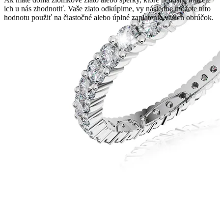
ich u nás zhodnotiť. Vaše zlato odkúpime, vy následne môžete túto
hodnotu použiť na čiastočné alebo úplné zaplatenie vašich obrúčok.