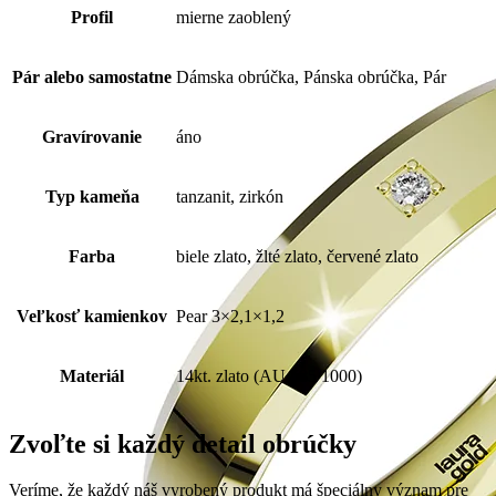
Profil
mierne zaoblený
Pár alebo samostatne
Dámska obrúčka, Pánska obrúčka, Pár
Gravírovanie
áno
Typ kameňa
tanzanit, zirkón
Farba
biele zlato, žlté zlato, červené zlato
Veľkosť kamienkov
Pear 3×2,1×1,2
Materiál
14kt. zlato (AU 585/1000)
Zvoľte si každý detail obrúčky
Veríme, že každý náš vyrobený produkt má špeciálny význam pre