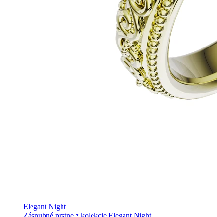
Elegant Night
Zásnubné prstne z kolekcie Elegant Night.