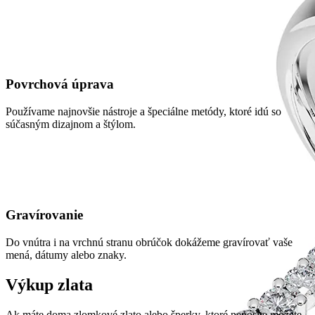
Povrchová úprava
Používame najnovšie nástroje a špeciálne metódy, ktoré idú so
súčasným dizajnom a štýlom.
Gravírovanie
Do vnútra i na vrchnú stranu obrúčok dokážeme gravírovať vaše
mená, dátumy alebo znaky.
Výkup zlata
Ak máte doma zlomkové zlato alebo šperky, ktoré nenosíte môžete