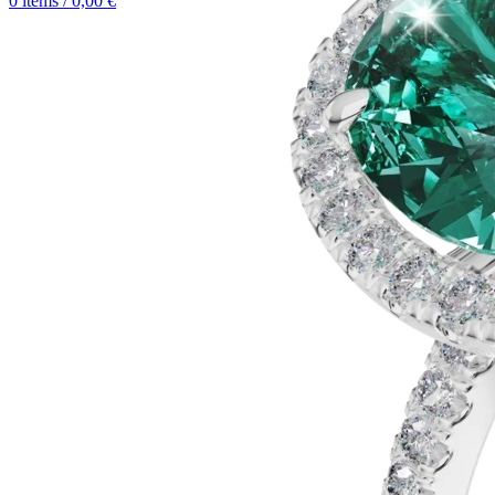
0
items
/
0,00
€