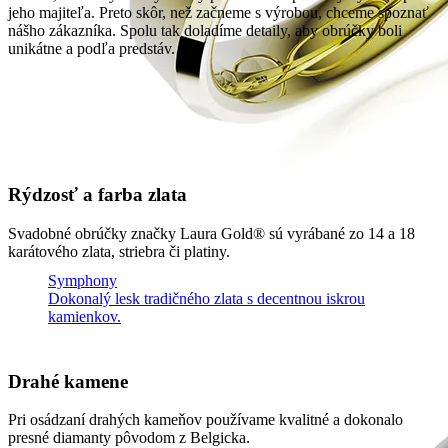
jeho majiteľa. Preto skôr, než začneme s výrobou, chceme spoznať
nášho zákazníka. Spolu tak doladíme detaily, aby obrúčky boli
unikátne a podľa predstáv.
Rýdzosť a farba zlata
Svadobné obrúčky značky Laura Gold® sú vyrábané zo 14 a 18
karátového zlata, striebra či platiny.
Symphony
Dokonalý lesk tradičného zlata s decentnou iskrou
kamienkov.
Drahé kamene
Pri osádzaní drahých kameňov používame kvalitné a dokonalo
presné diamanty pôvodom z Belgicka.