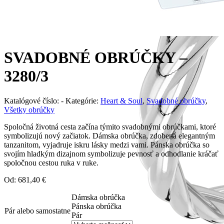
SVADOBNÉ OBRÚČKY –
3280/3
Katalógové číslo:
-
Kategórie:
Heart & Soul
,
Svadobné obrúčky
,
Všetky obrúčky
Spoločná životná cesta začína týmito svadobnými obrúčkami, ktoré
symbolizujú nový začiatok. Dámska obrúčka, zdobená elegantným
tanzanitom, vyjadruje iskru lásky medzi vami. Pánska obrúčka so
svojím hladkým dizajnom symbolizuje pevnosť a odhodlanie kráčať
spoločnou cestou ruka v ruke.
Od:
681,40
€
Dámska obrúčka
Pánska obrúčka
Pár alebo samostatne
Pár