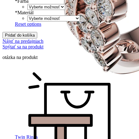
*
Farba
*
Materiál
Reset options
Pridať do košíka
Nájsť na predajniach
Spýtať sa na produkt
otázka na produkt
Twin Rings