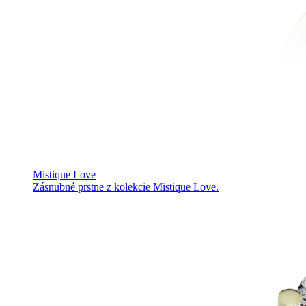
Mistique Love
Zásnubné prstne z kolekcie Mistique Love.