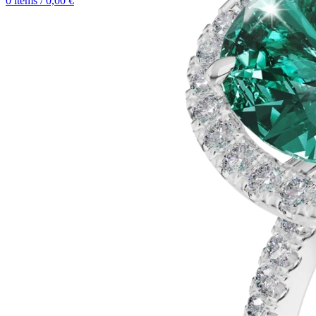
0
items
/
0,00
€