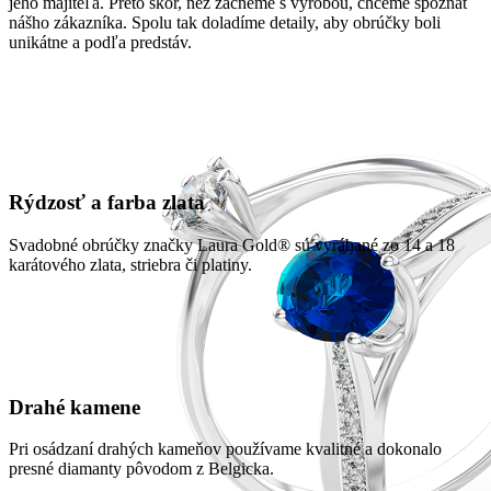
jeho majiteľa. Preto skôr, než začneme s výrobou, chceme spoznať
nášho zákazníka. Spolu tak doladíme detaily, aby obrúčky boli
unikátne a podľa predstáv.
Rýdzosť a farba zlata
Svadobné obrúčky značky Laura Gold® sú vyrábané zo 14 a 18
karátového zlata, striebra či platiny.
Drahé kamene
Pri osádzaní drahých kameňov používame kvalitné a dokonalo
presné diamanty pôvodom z Belgicka.