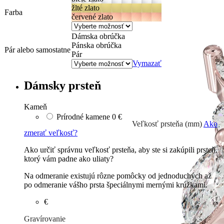
žlté zlato
Farba
červené zlato
Dámska obrúčka
Pánska obrúčka
Pár alebo samostatne
Pár
Vymazať
Dámsky prsteň
Kameň
Prírodné kamene
0 €
Veľkosť prsteňa (mm)
Ako
zmerať veľkosť?
Ako určiť správnu veľkosť prsteňa, aby ste si zakúpili prsteň,
ktorý vám padne ako uliaty?
Na odmeranie existujú rôzne pomôcky od jednoduchých až
po odmeranie vášho prsta špeciálnymi mernými krúžkami.
€
Gravírovanie