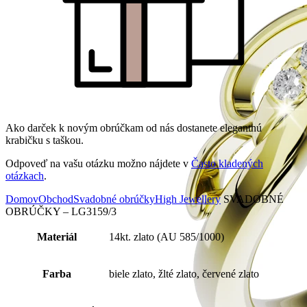
Ako darček k novým obrúčkam od nás dostanete elegantnú
krabičku s taškou.
Odpoveď na vašu otázku možno nájdete v
Často kladených
otázkach
.
Domov
Obchod
Svadobné obrúčky
High Jewellery
SVADOBNÉ
OBRÚČKY – LG3159/3
Materiál
14kt. zlato (AU 585/1000)
Farba
biele zlato, žlté zlato, červené zlato