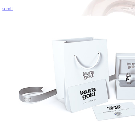
scroll
Forever Collection
Zásnubné prstne z kolekcie Forever.