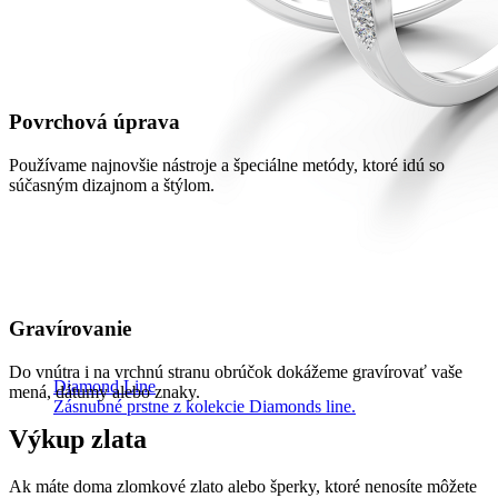
Povrchová úprava
Používame najnovšie nástroje a špeciálne metódy, ktoré idú so
súčasným dizajnom a štýlom.
Gravírovanie
Do vnútra i na vrchnú stranu obrúčok dokážeme gravírovať vaše
Diamond Line
mená, dátumy alebo znaky.
Zásnubné prstne z kolekcie Diamonds line.
Výkup zlata
Ak máte doma zlomkové zlato alebo šperky, ktoré nenosíte môžete