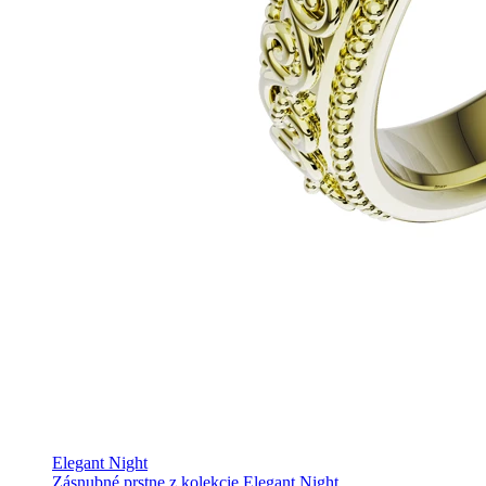
Elegant Night
Zásnubné prstne z kolekcie Elegant Night.