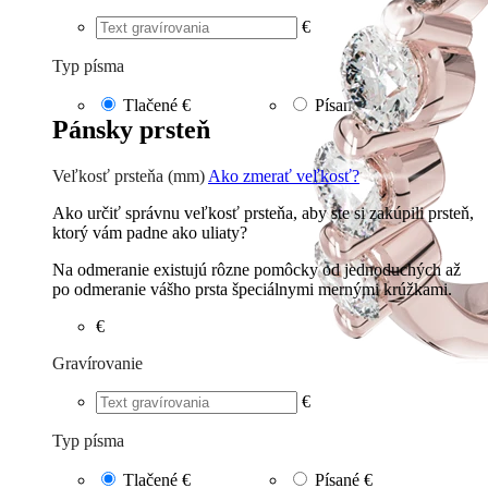
€
Typ písma
Tlačené
€
Písané
€
Pánsky prsteň
Veľkosť prsteňa (mm)
Ako zmerať veľkosť?
Ako určiť správnu veľkosť prsteňa, aby ste si zakúpili prsteň,
ktorý vám padne ako uliaty?
Na odmeranie existujú rôzne pomôcky od jednoduchých až
po odmeranie vášho prsta špeciálnymi mernými krúžkami.
€
Gravírovanie
€
Typ písma
Tlačené
€
Písané
€