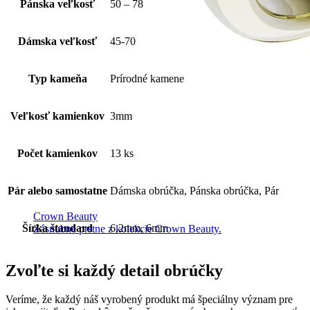
Pánska veľkosť
50 – 78
Dámska veľkosť
45-70
Typ kameňa
Prírodné kamene
Veľkosť kamienkov
3mm
Počet kamienkov
13 ks
Pár alebo samostatne
Dámska obrúčka, Pánska obrúčka, Pár
Crown Beauty
Šírka štandard
6,2mm, 6mm
Zásnubné prstne z kolekcie Crown Beauty.
Zvoľte si každý detail obrúčky
Veríme, že každý náš vyrobený produkt má špeciálny význam pre