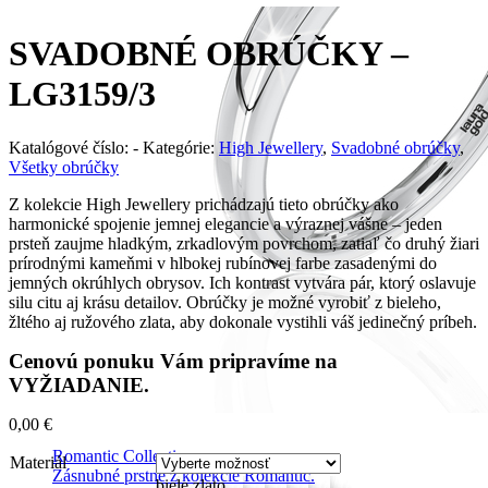
SVADOBNÉ OBRÚČKY –
LG3159/3
Katalógové číslo:
-
Kategórie:
High Jewellery
,
Svadobné obrúčky
,
Všetky obrúčky
Z kolekcie High Jewellery prichádzajú tieto obrúčky ako
harmonické spojenie jemnej elegancie a výraznej vášne – jeden
prsteň zaujme hladkým, zrkadlovým povrchom, zatiaľ čo druhý žiari
prírodnými kameňmi v hlbokej rubínovej farbe zasadenými do
jemných okrúhlych obrysov. Ich kontrast vytvára pár, ktorý oslavuje
silu citu aj krásu detailov. Obrúčky je možné vyrobiť z bieleho,
žltého aj ružového zlata, aby dokonale vystihli váš jedinečný príbeh.
Cenovú ponuku Vám pripravíme na
VYŽIADANIE.
0,00
€
Romantic Collection
Materiál
Zásnubné prstne z kolekcie Romantic.
biele zlato