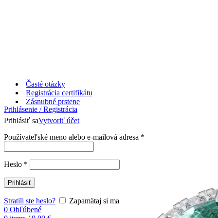
Časté otázky
Registrácia certifikátu
Zásnubné prstene
Prihlásenie / Registrácia
Prihlásiť sa
Vytvoriť účet
Používateľské meno alebo e-mailová adresa
*
Heslo
*
Prihlásiť
Stratili ste heslo?
Zapamätaj si ma
0
Obľúbené