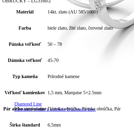
OBRÚČKY – LG3160/2
Materiál
14kt. zlato (AU 585/1000)
Farba
biele zlato, žlté zlato, červené zlato
Pánska veľkosť
50 – 78
Dámska veľkosť
45-70
Typ kameňa
Prírodné kamene
Veľkosť kamienkov
1,5 mm, Marquise 5×2.5mm
Diamond Line
Pár alebo samostatne
Dámska obrúčka, Pánska obrúčka, Pár
Zásnubné prstne z kolekcie Diamonds line.
Šírka štandard
6,5mm