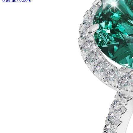
0
items
/
0,00
€