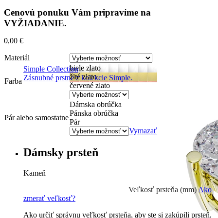
Cenovú ponuku Vám pripravíme na
VYŽIADANIE.
0,00
€
Materiál
biele zlato
Simple Collection
žlté zlato
Zásnubné prstne z kolekcie Simple.
Farba
červené zlato
Dámska obrúčka
Pánska obrúčka
Pár alebo samostatne
Pár
Vymazať
Dámsky prsteň
Kameň
Prírodné kamene
0 €
Veľkosť prsteňa (mm)
Ako
zmerať veľkosť?
Ako určiť správnu veľkosť prsteňa, aby ste si zakúpili prsteň,