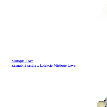
Mistique Love
Zásnubné prstne z kolekcie Mistique Love.