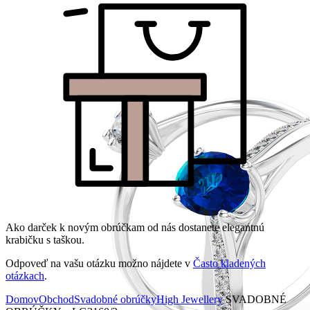
Ako darček k novým obrúčkam od nás dostanete elegantnú
krabičku s taškou.
Odpoveď na vašu otázku možno nájdete v
Často kladených
otázkach
.
Domov
Obchod
Svadobné obrúčky
High Jewellery
SVADOBNÉ