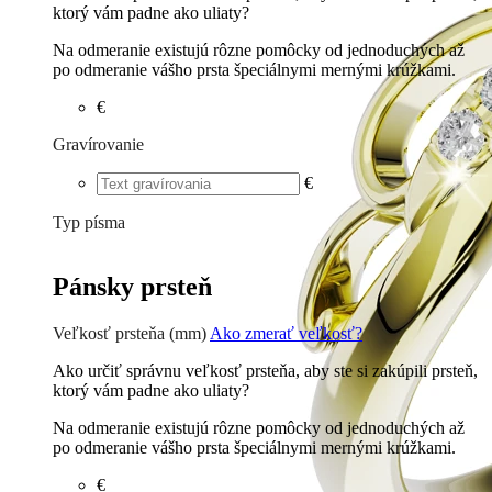
ktorý vám padne ako uliaty?
Na odmeranie existujú rôzne pomôcky od jednoduchých až
po odmeranie vášho prsta špeciálnymi mernými krúžkami.
€
Gravírovanie
€
Typ písma
Tlačené
€
Písané
€
Pánsky prsteň
Veľkosť prsteňa (mm)
Ako zmerať veľkosť?
Ako určiť správnu veľkosť prsteňa, aby ste si zakúpili prsteň,
ktorý vám padne ako uliaty?
Na odmeranie existujú rôzne pomôcky od jednoduchých až
po odmeranie vášho prsta špeciálnymi mernými krúžkami.
€