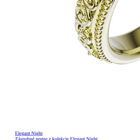
Elegant Night
Zásnubné prstne z kolekcie Elegant Night.