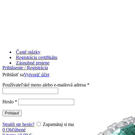
Časté otázky
Registrácia certifikátu
Zásnubné prstene
Prihlásenie / Registrácia
Prihlásiť sa
Vytvoriť účet
Používateľské meno alebo e-mailová adresa
*
Heslo
*
Prihlásiť
Stratili ste heslo?
Zapamätaj si ma
0
Obľúbené