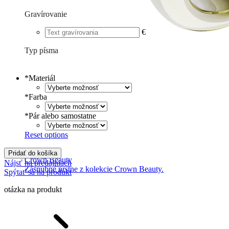
Gravírovanie
€
Typ písma
Tlačené
€
Písané
€
*
Materiál
*
Farba
*
Pár alebo samostatne
Reset options
Pridať do košíka
Crown Beauty
Nájsť na predajniach
Zásnubné prstne z kolekcie Crown Beauty.
Spýtať sa na produkt
otázka na produkt