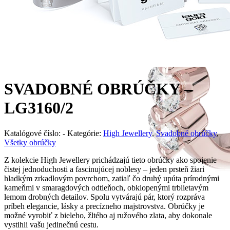
SVADOBNÉ OBRÚČKY –
LG3160/2
Katalógové číslo:
-
Kategórie:
High Jewellery
,
Svadobné obrúčky
,
Všetky obrúčky
Z kolekcie High Jewellery prichádzajú tieto obrúčky ako spojenie
čistej jednoduchosti a fascinujúcej noblesy – jeden prsteň žiari
hladkým zrkadlovým povrchom, zatiaľ čo druhý upúta prírodnými
kameňmi v smaragdových odtieňoch, obklopenými trblietavým
lemom drobných detailov. Spolu vytvárajú pár, ktorý rozpráva
príbeh elegancie, lásky a precízneho majstrovstva. Obrúčky je
možné vyrobiť z bieleho, žltého aj ružového zlata, aby dokonale
vystihli vašu jedinečnú cestu.