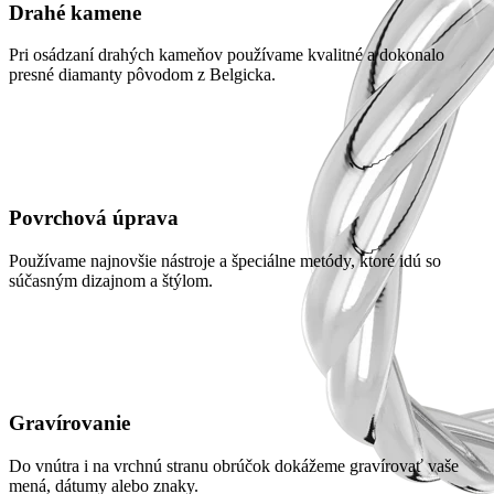
Drahé kamene
Pri osádzaní drahých kameňov používame kvalitné a dokonalo
presné diamanty pôvodom z Belgicka.
Povrchová úprava
Používame najnovšie nástroje a špeciálne metódy, ktoré idú so
súčasným dizajnom a štýlom.
Gravírovanie
Do vnútra i na vrchnú stranu obrúčok dokážeme gravírovať vaše
mená, dátumy alebo znaky.