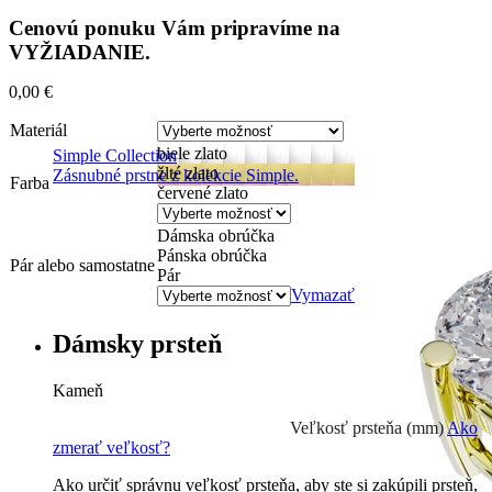
Cenovú ponuku Vám pripravíme na
VYŽIADANIE.
0,00
€
Materiál
biele zlato
Simple Collection
žlté zlato
Zásnubné prstne z kolekcie Simple.
Farba
červené zlato
Dámska obrúčka
Pánska obrúčka
Pár alebo samostatne
Pár
Vymazať
Dámsky prsteň
Kameň
Prírodné kamene
0 €
Veľkosť prsteňa (mm)
Ako
zmerať veľkosť?
Ako určiť správnu veľkosť prsteňa, aby ste si zakúpili prsteň,