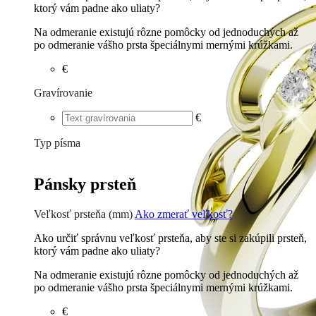
ktorý vám padne ako uliaty?
Na odmeranie existujú rôzne pomôcky od jednoduchých až
po odmeranie vášho prsta špeciálnymi mernými krúžkami.
€
Gravírovanie
€
Typ písma
Tlačené
€
Písané
€
Pánsky prsteň
Veľkosť prsteňa (mm)
Ako zmerať veľkosť?
Ako určiť správnu veľkosť prsteňa, aby ste si zakúpili prsteň,
ktorý vám padne ako uliaty?
Na odmeranie existujú rôzne pomôcky od jednoduchých až
po odmeranie vášho prsta špeciálnymi mernými krúžkami.
€