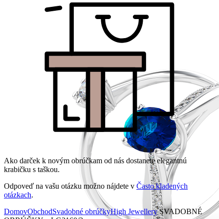
Ako darček k novým obrúčkam od nás dostanete elegantnú
krabičku s taškou.
Odpoveď na vašu otázku možno nájdete v
Často kladených
otázkach
.
Domov
Obchod
Svadobné obrúčky
High Jewellery
SVADOBNÉ