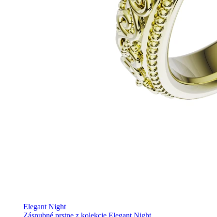
Elegant Night
Zásnubné prstne z kolekcie Elegant Night.