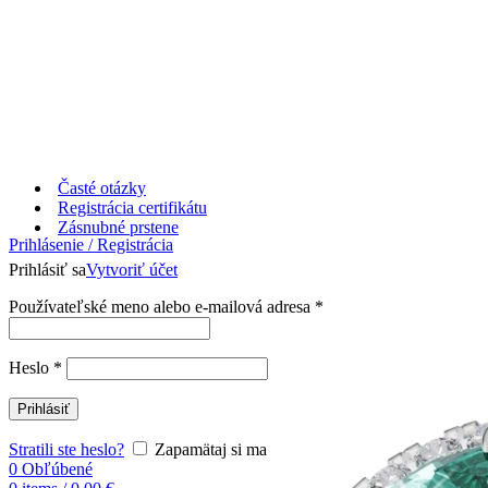
Časté otázky
Registrácia certifikátu
Zásnubné prstene
Prihlásenie / Registrácia
Prihlásiť sa
Vytvoriť účet
Používateľské meno alebo e-mailová adresa
*
Heslo
*
Prihlásiť
Stratili ste heslo?
Zapamätaj si ma
0
Obľúbené