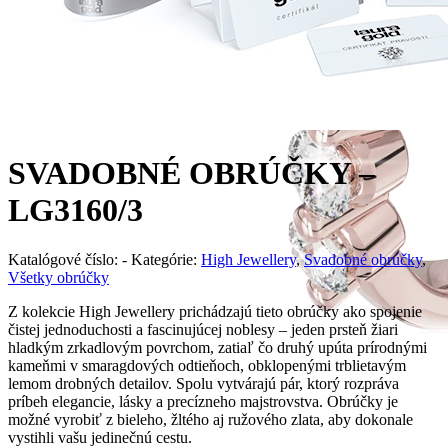
SVADOBNÉ OBRÚČKY –
LG3160/3
Katalógové číslo:
-
Kategórie:
High Jewellery
,
Svadobné obrúčky
,
Všetky obrúčky
Z kolekcie High Jewellery prichádzajú tieto obrúčky ako spojenie
čistej jednoduchosti a fascinujúcej noblesy – jeden prsteň žiari
hladkým zrkadlovým povrchom, zatiaľ čo druhý upúta prírodnými
kameňmi v smaragdových odtieňoch, obklopenými trblietavým
lemom drobných detailov. Spolu vytvárajú pár, ktorý rozpráva
príbeh elegancie, lásky a precízneho majstrovstva. Obrúčky je
možné vyrobiť z bieleho, žltého aj ružového zlata, aby dokonale
vystihli vašu jedinečnú cestu.