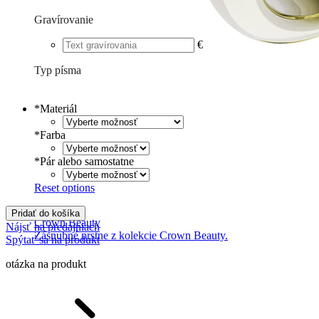
Gravírovanie
€
Typ písma
Tlačené
€
Písané
€
*
Materiál
*
Farba
*
Pár alebo samostatne
Reset options
Pridať do košíka
Crown Beauty
Nájsť na predajniach
Zásnubné prstne z kolekcie Crown Beauty.
Spýtať sa na produkt
otázka na produkt