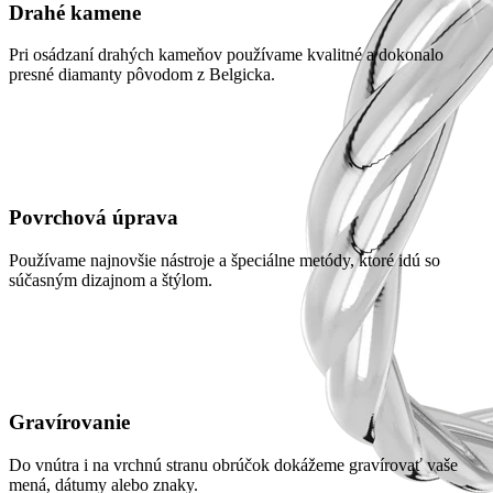
Drahé kamene
Pri osádzaní drahých kameňov používame kvalitné a dokonalo
presné diamanty pôvodom z Belgicka.
Povrchová úprava
Používame najnovšie nástroje a špeciálne metódy, ktoré idú so
súčasným dizajnom a štýlom.
Gravírovanie
Do vnútra i na vrchnú stranu obrúčok dokážeme gravírovať vaše
mená, dátumy alebo znaky.