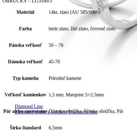
OBRÚČKY – LG3160/3
Materiál
14kt. zlato (AU 585/1000)
Farba
biele zlato, žlté zlato, červené zlato
Pánska veľkosť
50 – 78
Dámska veľkosť
45-70
Typ kameňa
Prírodné kamene
Veľkosť kamienkov
1,5 mm, Marquise 5×2.5mm
Diamond Line
Pár alebo samostatne
Dámska obrúčka, Pánska obrúčka, Pár
Zásnubné prstne z kolekcie Diamonds line.
Šírka štandard
6,5mm