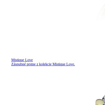
Mistique Love
Zásnubné prstne z kolekcie Mistique Love.