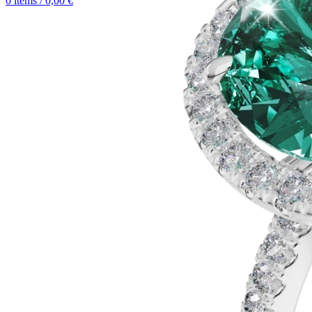
0
items
/
0,00
€