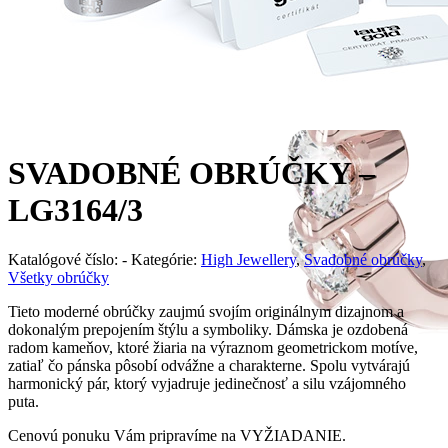
SVADOBNÉ OBRÚČKY –
LG3164/3
Katalógové číslo:
-
Kategórie:
High Jewellery
,
Svadobné obrúčky
,
Všetky obrúčky
Tieto moderné obrúčky zaujmú svojím originálnym dizajnom a
dokonalým prepojením štýlu a symboliky. Dámska je ozdobená
radom kameňov, ktoré žiaria na výraznom geometrickom motíve,
zatiaľ čo pánska pôsobí odvážne a charakterne. Spolu vytvárajú
harmonický pár, ktorý vyjadruje jedinečnosť a silu vzájomného
puta.
Cenovú ponuku Vám pripravíme na VYŽIADANIE.