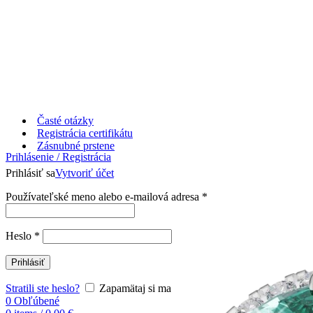
Časté otázky
Registrácia certifikátu
Zásnubné prstene
Prihlásenie / Registrácia
Prihlásiť sa
Vytvoriť účet
Používateľské meno alebo e-mailová adresa
*
Heslo
*
Prihlásiť
Stratili ste heslo?
Zapamätaj si ma
0
Obľúbené