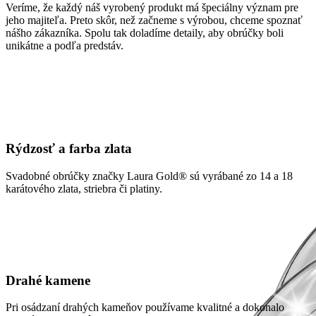
Veríme, že každý náš vyrobený produkt má špeciálny význam pre
jeho majiteľa. Preto skôr, než začneme s výrobou, chceme spoznať
nášho zákazníka. Spolu tak doladíme detaily, aby obrúčky boli
unikátne a podľa predstáv.
Rýdzosť a farba zlata
Svadobné obrúčky značky Laura Gold® sú vyrábané zo 14 a 18
karátového zlata, striebra či platiny.
Drahé kamene
Pri osádzaní drahých kameňov používame kvalitné a dokonalo