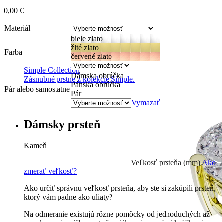
0,00
€
Materiál
biele zlato
žlté zlato
Farba
červené zlato
Simple Collection
Dámska obrúčka
Zásnubné prstne z kolekcie Simple.
Pánska obrúčka
Pár alebo samostatne
Pár
Vymazať
Dámsky prsteň
Kameň
Prírodné kamene
0 €
Veľkosť prsteňa (mm)
Ako
zmerať veľkosť?
Ako určiť správnu veľkosť prsteňa, aby ste si zakúpili prsteň,
ktorý vám padne ako uliaty?
Na odmeranie existujú rôzne pomôcky od jednoduchých až