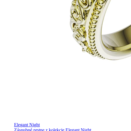
Elegant Night
Zásnubné prstne z kolekcie Elegant Night.