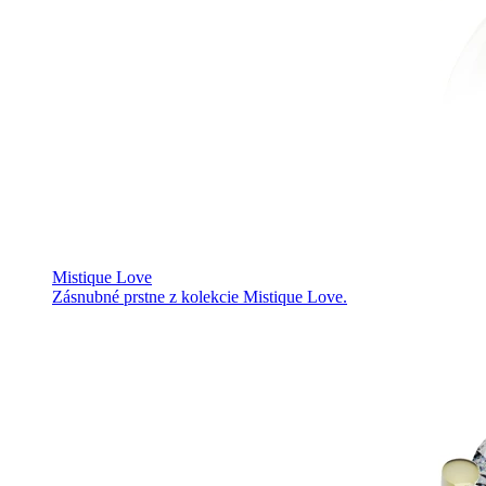
Mistique Love
Zásnubné prstne z kolekcie Mistique Love.