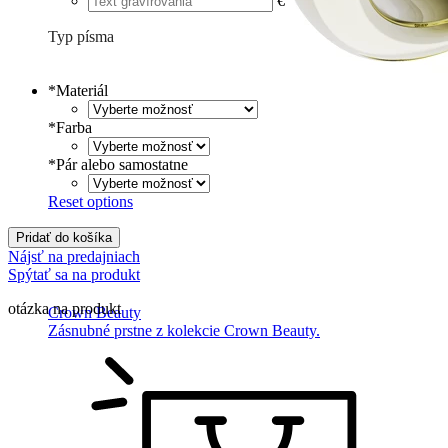
€
Typ písma
Tlačené
€
Písané
€
*
Materiál
*
Farba
*
Pár alebo samostatne
Reset options
Pridať do košíka
Nájsť na predajniach
Spýtať sa na produkt
otázka na produkt
Crown Beauty
Zásnubné prstne z kolekcie Crown Beauty.