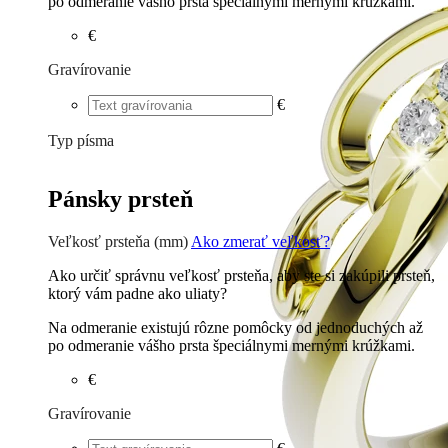
po odmeranie vášho prsta špeciálnymi mernými krúžkami.
€
Gravírovanie
€
Typ písma
Tlačené
€
Písané
€
Pánsky prsteň
Veľkosť prsteňa (mm)
Ako zmerať veľkosť?
Ako určiť správnu veľkosť prsteňa, aby ste si zakúpili prsteň,
ktorý vám padne ako uliaty?
Na odmeranie existujú rôzne pomôcky od jednoduchých až
po odmeranie vášho prsta špeciálnymi mernými krúžkami.
€
Gravírovanie