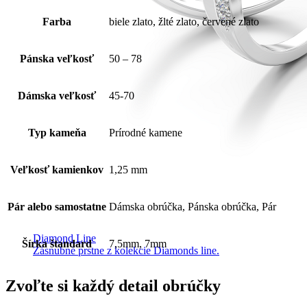
Farba
biele zlato, žlté zlato, červené zlato
Pánska veľkosť
50 – 78
Dámska veľkosť
45-70
Typ kameňa
Prírodné kamene
Veľkosť kamienkov
1,25 mm
Pár alebo samostatne
Dámska obrúčka, Pánska obrúčka, Pár
Diamond Line
Šírka štandard
7,5mm, 7mm
Zásnubné prstne z kolekcie Diamonds line.
Zvoľte si každý detail obrúčky