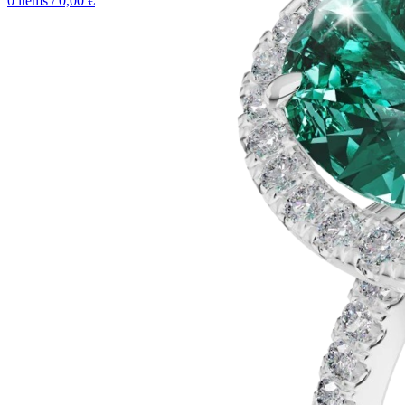
0
items
/
0,00
€