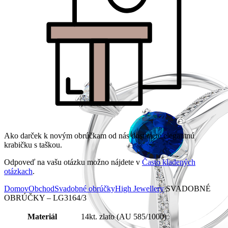
Ako darček k novým obrúčkam od nás dostanete elegantnú
krabičku s taškou.
Odpoveď na vašu otázku možno nájdete v
Často kladených
otázkach
.
Domov
Obchod
Svadobné obrúčky
High Jewellery
SVADOBNÉ
OBRÚČKY – LG3164/3
Materiál
14kt. zlato (AU 585/1000)