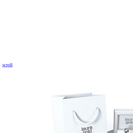
Pozrieť video
scroll
Twist Elegance
Zásnubné prstne z kolekcie Twist Elegance.