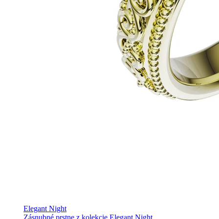
Elegant Night
Zásnubné prstne z kolekcie Elegant Night.