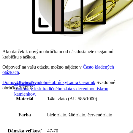
Ako darček k novým obrúčkam od nás dostanete elegantnú
krabičku s taškou.
Odpoveď na vašu otázku možno nájdete v
Často kladených
otázkach
.
Domov
Obchod
Svadobné obrúčky
Laura Ceramik
Svadobné
Symphony
obrúčky 2937 C
Dokonalý lesk tradičného zlata s decentnou iskrou
kamienkov.
Materiál
14kt. zlato (AU 585/1000)
Farba
biele zlato, žlté zlato, červené zlato
Dámska veľkosť
47-70