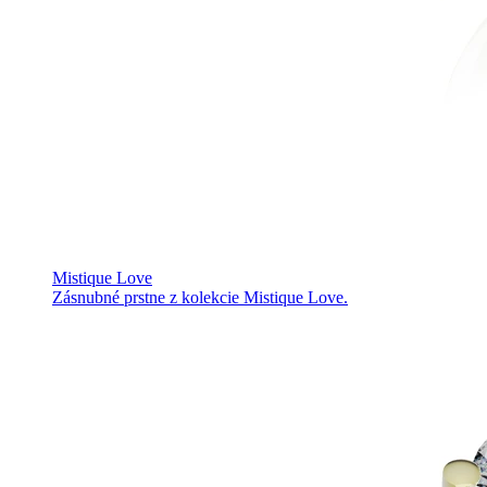
Mistique Love
Zásnubné prstne z kolekcie Mistique Love.