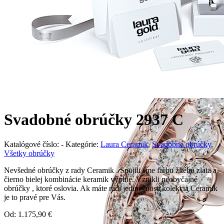
Svadobné obrúčky 2937 C
Katalógové číslo:
-
Kategórie:
Laura Ceramik
,
Svadobné obrúčky
,
Všetky obrúčky
Nevšedné obrúčky z rady Ceramik . Spojili sme farbu žltého zlata a
čierno bielej kombinácie keramik výplne. Vznikli neobyčajné
obrúčky , ktoré oslovia. Ak máte radi jedinečnosť kolekcia Ceramik
je to pravé pre Vás.
Od:
1.175,90
€