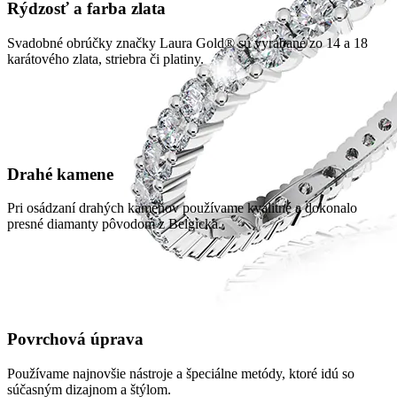
Rýdzosť a farba zlata
Svadobné obrúčky značky Laura Gold® sú vyrábané zo 14 a 18
karátového zlata, striebra či platiny.
Drahé kamene
Pri osádzaní drahých kameňov používame kvalitné a dokonalo
presné diamanty pôvodom z Belgicka.
Povrchová úprava
Používame najnovšie nástroje a špeciálne metódy, ktoré idú so
súčasným dizajnom a štýlom.