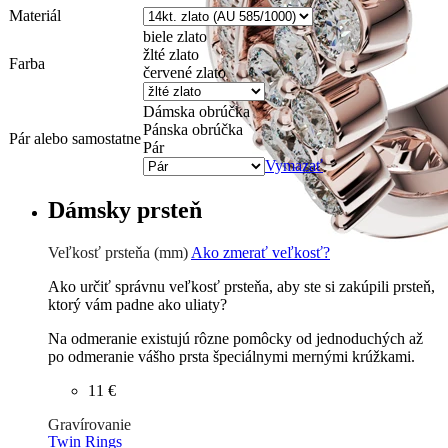
Materiál
biele zlato
žlté zlato
Farba
červené zlato
Dámska obrúčka
Pánska obrúčka
Pár alebo samostatne
Pár
Vymazať
Dámsky prsteň
Veľkosť prsteňa (mm)
Ako zmerať veľkosť?
Ako určiť správnu veľkosť prsteňa, aby ste si zakúpili prsteň,
ktorý vám padne ako uliaty?
Na odmeranie existujú rôzne pomôcky od jednoduchých až
po odmeranie vášho prsta špeciálnymi mernými krúžkami.
11 €
Gravírovanie
Twin Rings