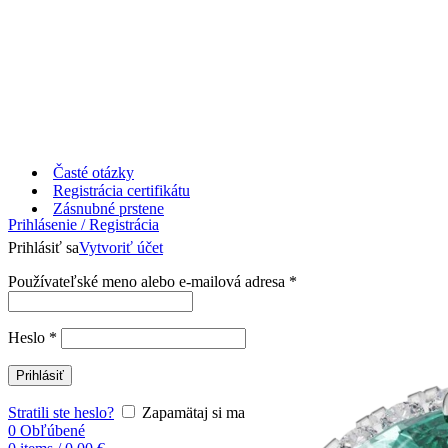
Časté otázky
Registrácia certifikátu
Zásnubné prstene
Prihlásenie / Registrácia
Prihlásiť sa
Vytvoriť účet
Používateľské meno alebo e-mailová adresa
*
Heslo
*
Prihlásiť
Stratili ste heslo?
Zapamätaj si ma
0
Obľúbené