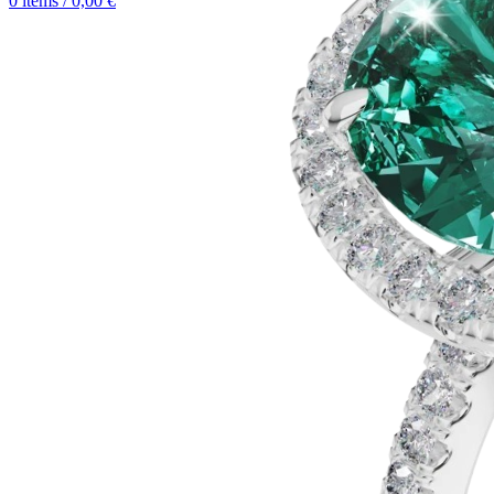
0
items
/
0,00
€