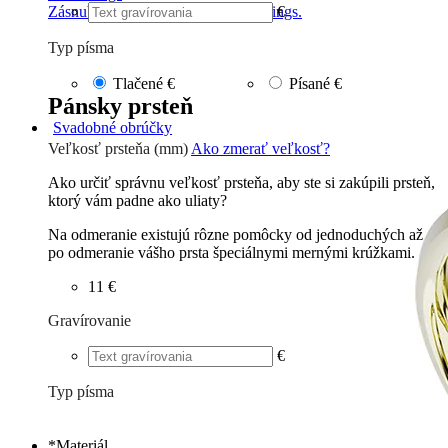
€
Zásnubné prstne z kolekcie Twin Rings.
Typ písma
Tlačené
€
Písané
€
Pánsky prsteň
Svadobné obrúčky
Veľkosť prsteňa (mm)
Ako zmerať veľkosť?
Ako určiť správnu veľkosť prsteňa, aby ste si zakúpili prsteň,
ktorý vám padne ako uliaty?
Na odmeranie existujú rôzne pomôcky od jednoduchých až
po odmeranie vášho prsta špeciálnymi mernými krúžkami.
11 €
Gravírovanie
€
Typ písma
Tlačené
€
Písané
€
*
Materiál