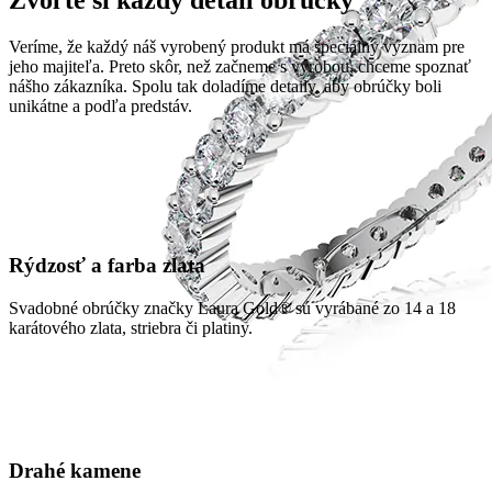
Veríme, že každý náš vyrobený produkt má špeciálny význam pre
jeho majiteľa. Preto skôr, než začneme s výrobou, chceme spoznať
nášho zákazníka. Spolu tak doladíme detaily, aby obrúčky boli
unikátne a podľa predstáv.
Rýdzosť a farba zlata
Svadobné obrúčky značky Laura Gold® sú vyrábané zo 14 a 18
karátového zlata, striebra či platiny.
Drahé kamene