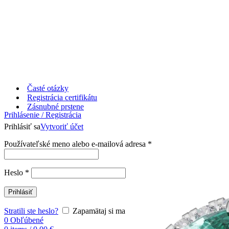
Časté otázky
Registrácia certifikátu
Zásnubné prstene
Prihlásenie / Registrácia
Prihlásiť sa
Vytvoriť účet
Používateľské meno alebo e-mailová adresa
*
Heslo
*
Prihlásiť
Stratili ste heslo?
Zapamätaj si ma
0
Obľúbené