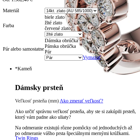
Materiál
biele zlato
žlté zlato
Farba
červené zlato
Dámska obrúčka
Pánska obrúčka
Pár alebo samostatne
Pár
Vymazať
*
Kameň
Zirkón
0 €
Briliant G-H/Si1-2
1350 €
Dámsky prsteň
Veľkosť prsteňa (mm)
Ako zmerať veľkosť?
Ako určiť správnu veľkosť prsteňa, aby ste si zakúpili prsteň,
ktorý vám padne ako uliaty?
Na odmeranie existujú rôzne pomôcky od jednoduchých až
po odmeranie vášho prsta špeciálnymi mernými krúžkami.
Twin Rings