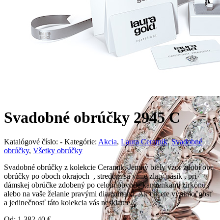
Svadobné obrúčky 2945 C
Katalógové číslo:
-
Kategórie:
Akcia
,
Laura Ceramik
,
Svadobné
obrúčky
,
Všetky obrúčky
Svadobné obrúčky z kolekcie Ceramik. Jemný biely vzor zdobí obe
obrúčky po oboch okrajoch , stredom sa vinie zlatý pásik , pri
dámskej obrúčke zdobený po celom obvode kamienkami zirkónu ,
alebo na vaše želanie pravými diamantami. Ak chcete výnimočnosť
a jedinečnosť táto kolekcia vás nesklame.
Od:
1.382,40
€