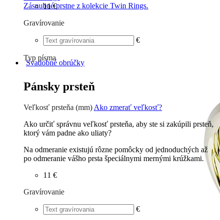
Zásnubné prstne z kolekcie Twin Rings.
11 €
Gravírovanie
€
Typ písma
Svadobné obrúčky
Tlačené
€
Písané
€
Pánsky prsteň
Veľkosť prsteňa (mm)
Ako zmerať veľkosť?
Ako určiť správnu veľkosť prsteňa, aby ste si zakúpili prsteň,
ktorý vám padne ako uliaty?
Na odmeranie existujú rôzne pomôcky od jednoduchých až
po odmeranie vášho prsta špeciálnymi mernými krúžkami.
11 €
Gravírovanie
€