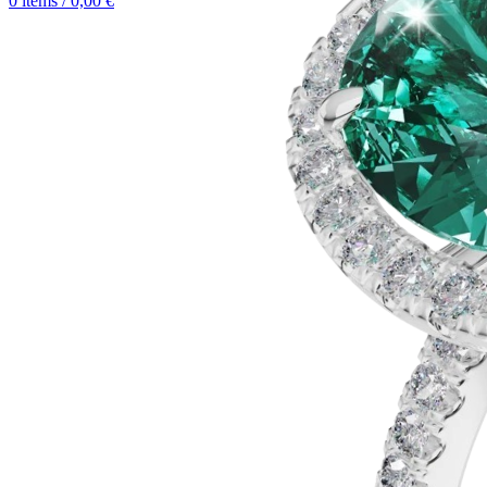
0
items
/
0,00
€