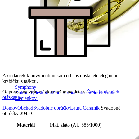
Ako darček k novým obrúčkam od nás dostanete elegantnú
krabičku s taškou.
Symphony
Odpoveď na vašu otázku možno nájdete v
Často kladených
Dokonalý lesk tradičného zlata s decentnou iskrou
otázkach
.
kamienkov.
Domov
Obchod
Svadobné obrúčky
Laura Ceramik
Svadobné
obrúčky 2945 C
Materiál
14kt. zlato (AU 585/1000)