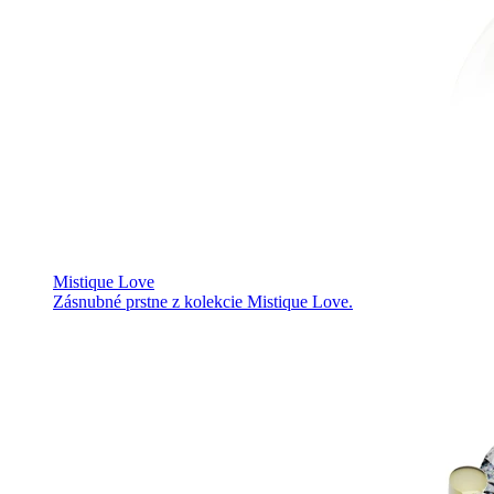
Mistique Love
Zásnubné prstne z kolekcie Mistique Love.