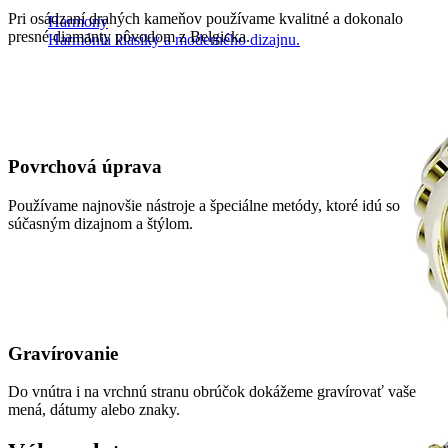
Pri osádzaní drahých kameňov používame kvalitné a dokonalo
Harmony
presné diamanty pôvodom z Belgicka.
Harmónia klasiky a moderného dizajnu.
Povrchová úprava
Používame najnovšie nástroje a špeciálne metódy, ktoré idú so
súčasným dizajnom a štýlom.
Gravírovanie
Do vnútra i na vrchnú stranu obrúčok dokážeme gravírovať vaše
mená, dátumy alebo znaky.