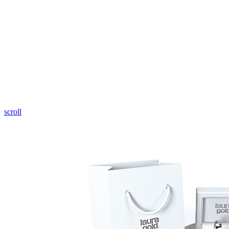
Pozrieť video
scroll
Twist Elegance
Zásnubné prstne z kolekcie Twist Elegance.