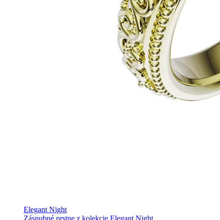
Elegant Night
Zásnubné prstne z kolekcie Elegant Night.