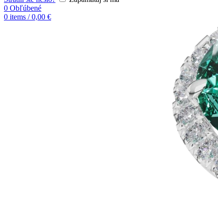
0
Obľúbené
0
items
/
0,00
€