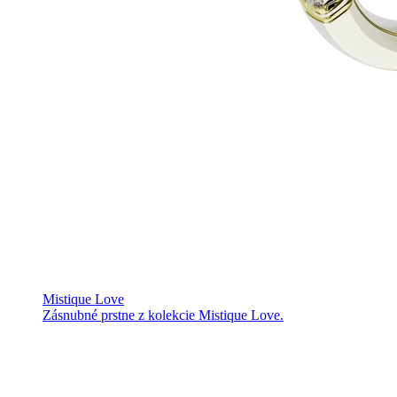
Mistique Love
Zásnubné prstne z kolekcie Mistique Love.