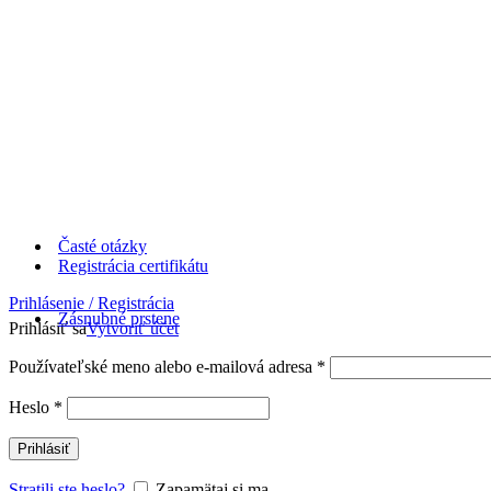
Časté otázky
Registrácia certifikátu
Prihlásenie / Registrácia
Zásnubné prstene
Prihlásiť sa
Vytvoriť účet
Používateľské meno alebo e-mailová adresa
*
Heslo
*
Prihlásiť
Stratili ste heslo?
Zapamätaj si ma