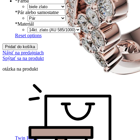
*
Farba
*
Pár alebo samostatne
*
Materiál
Reset options
Pridať do košíka
Nájsť na predajniach
Spýtať sa na produkt
otázka na produkt
Twin Rings