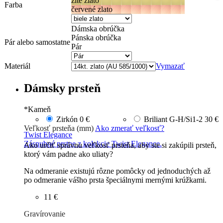
žlté zlato
Farba
červené zlato
Dámska obrúčka
Pánska obrúčka
Pár alebo samostatne
Pár
Materiál
Vymazať
Dámsky prsteň
*
Kameň
Zirkón
0 €
Briliant G-H/Si1-2
30 €
Veľkosť prsteňa (mm)
Ako zmerať veľkosť?
Twist Elegance
Zásnubné prstne z kolekcie Twist Elegance.
Ako určiť správnu veľkosť prsteňa, aby ste si zakúpili prsteň,
ktorý vám padne ako uliaty?
Na odmeranie existujú rôzne pomôcky od jednoduchých až
po odmeranie vášho prsta špeciálnymi mernými krúžkami.
11 €
Gravírovanie