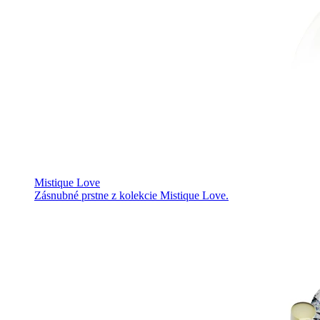
Mistique Love
Zásnubné prstne z kolekcie Mistique Love.