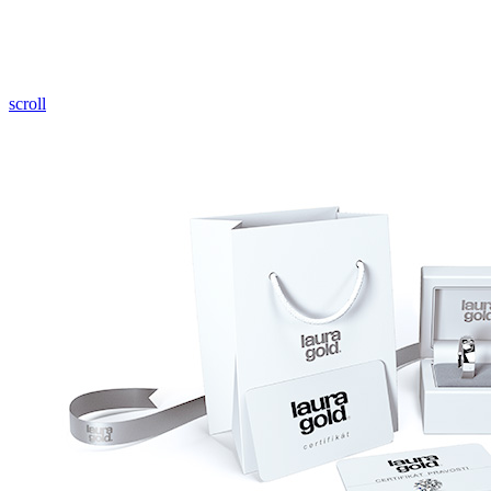
Pozrieť video
scroll