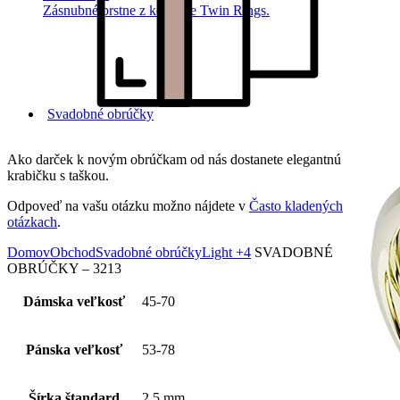
Zásnubné prstne z kolekcie Twin Rings.
Svadobné obrúčky
Ako darček k novým obrúčkam od nás dostanete elegantnú
krabičku s taškou.
Odpoveď na vašu otázku možno nájdete v
Často kladených
otázkach
.
Domov
Obchod
Svadobné obrúčky
Light +4
SVADOBNÉ
OBRÚČKY – 3213
Dámska veľkosť
45-70
Pánska veľkosť
53-78
Šírka štandard
2,5 mm