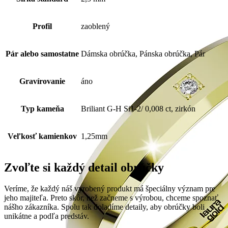
Profil
zaoblený
Pár alebo samostatne
Dámska obrúčka, Pánska obrúčka, Pár
Gravírovanie
áno
Typ kameňa
Briliant G-H Si1-2/ 0,008 ct, zirkón
Veľkosť kamienkov
1,25mm
Zvoľte si každý detail obrúčky
Veríme, že každý náš vyrobený produkt má špeciálny význam pre
jeho majiteľa. Preto skôr, než začneme s výrobou, chceme spoznať
nášho zákazníka. Spolu tak doladíme detaily, aby obrúčky boli
unikátne a podľa predstáv.