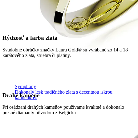
Rýdzosť a farba zlata
Svadobné obrúčky značky Laura Gold® sú vyrábané zo 14 a 18
karátového zlata, striebra či platiny.
Symphony
Dokonalý lesk tradičného zlata s decentnou iskrou
Drahé kamene
kamienkov.
Pri osádzaní drahých kameňov používame kvalitné a dokonalo
presné diamanty pôvodom z Belgicka.