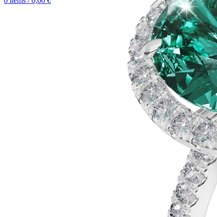
0
items
/
0,00
€