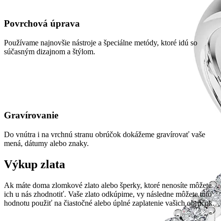
Povrchová úprava
Používame najnovšie nástroje a špeciálne metódy, ktoré idú so
súčasným dizajnom a štýlom.
Gravírovanie
Do vnútra i na vrchnú stranu obrúčok dokážeme gravírovať vaše
mená, dátumy alebo znaky.
Výkup zlata
Ak máte doma zlomkové zlato alebo šperky, ktoré nenosíte môžete
ich u nás zhodnotiť. Vaše zlato odkúpime, vy následne môžete túto
hodnotu použiť na čiastočné alebo úplné zaplatenie vašich obrúčok.