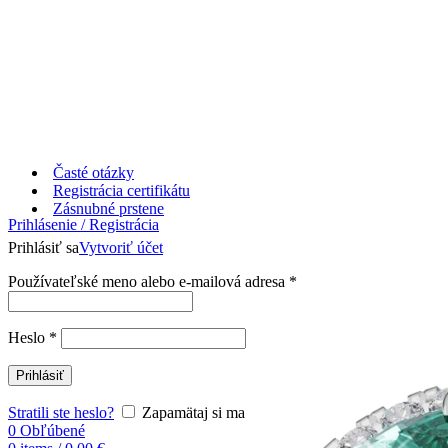
Časté otázky
Registrácia certifikátu
Zásnubné prstene
Prihlásenie / Registrácia
Prihlásiť sa
Vytvoriť účet
Používateľské meno alebo e-mailová adresa
*
Heslo
*
Prihlásiť
Stratili ste heslo?
Zapamätaj si ma
0
Obľúbené