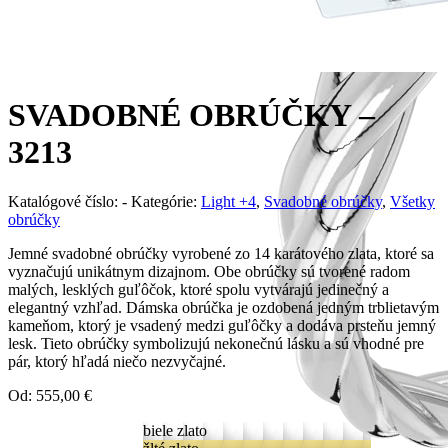
SVADOBNÉ OBRÚČKY –
3213
Katalógové číslo:
-
Kategórie:
Light +4
,
Svadobné obrúčky
,
Všetky
obrúčky
Jemné svadobné obrúčky vyrobené zo 14 karátového zlata, ktoré sa
vyznačujú unikátnym dizajnom. Obe obrúčky sú tvorené radom
malých, lesklých guľôčok, ktoré spolu vytvárajú jedinečný a
elegantný vzhľad. Dámska obrúčka je ozdobená jedným trblietavým
kameňom, ktorý je vsadený medzi guľôčky a dodáva prsteňu jemný
lesk. Tieto obrúčky symbolizujú nekonečnú lásku a sú vhodné pre
pár, ktorý hľadá niečo nezvyčajné.
Od:
555,00
€
biele zlato