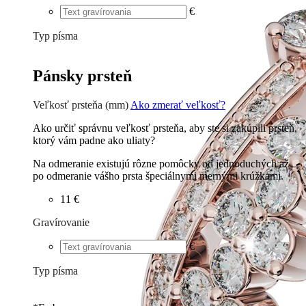
€
Typ písma
Tlačené
€
Písané
€
Pánsky prsteň
Veľkosť prsteňa (mm)
Ako zmerať veľkosť?
Ako určiť správnu veľkosť prsteňa, aby ste si zakúpili prsteň,
ktorý vám padne ako uliaty?
Na odmeranie existujú rôzne pomôcky od jednoduchých až
po odmeranie vášho prsta špeciálnymi mernými krúžkami.
11 €
Gravírovanie
€
Typ písma
Tlačené
€
Písané
€