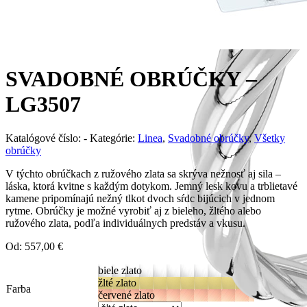
SVADOBNÉ OBRÚČKY –
LG3507
Katalógové číslo:
-
Kategórie:
Linea
,
Svadobné obrúčky
,
Všetky
obrúčky
V týchto obrúčkach z ružového zlata sa skrýva nežnosť aj sila –
láska, ktorá kvitne s každým dotykom. Jemný lesk kovu a trblietavé
kamene pripomínajú nežný tlkot dvoch sŕdc bijúcich v jednom
rytme. Obrúčky je možné vyrobiť aj z bieleho, žltého alebo
ružového zlata, podľa individuálnych predstáv a vkusu.
Od:
557,00
€
biele zlato
žlté zlato
Farba
červené zlato