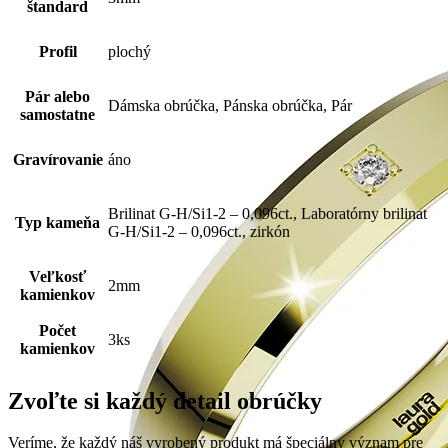
štandard
Profil
plochý
Pár alebo
Dámska obrúčka, Pánska obrúčka, Pár
samostatne
Gravírovanie
áno
Brilinat G-H/Si1-2 – 0,096ct., Laboratórny brilinat
Typ kameňa
G-H/Si1-2 – 0,096ct., zirkón
Veľkosť
2mm
kamienkov
Počet
3ks
kamienkov
Zvoľte si každý detail obrúčky
Veríme, že každý náš vyrobený produkt má špeciálny význam pre