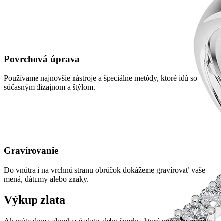
Povrchová úprava
Používame najnovšie nástroje a špeciálne metódy, ktoré idú so
súčasným dizajnom a štýlom.
Gravírovanie
Do vnútra i na vrchnú stranu obrúčok dokážeme gravírovať vaše
mená, dátumy alebo znaky.
Výkup zlata
Ak máte doma zlomkové zlato alebo šperky, ktoré nenosíte môžete