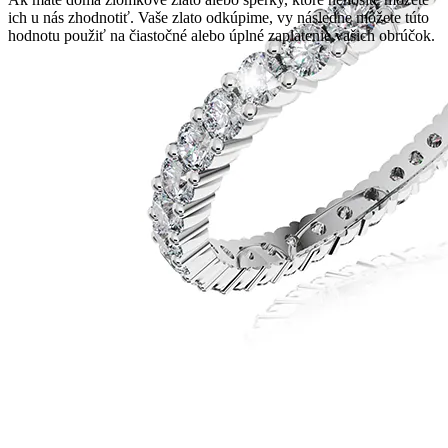
ich u nás zhodnotiť. Vaše zlato odkúpime, vy následne môžete túto
hodnotu použiť na čiastočné alebo úplné zaplatenie vašich obrúčok.