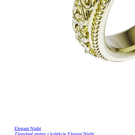
Elegant Night
Zásnubné prstne z kolekcie Elegant Night.