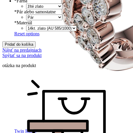
*
Farba
*
Pár alebo samostatne
*
Materiál
Reset options
Pridať do košíka
Nájsť na predajniach
Spýtať sa na produkt
otázka na produkt
Twin Rings