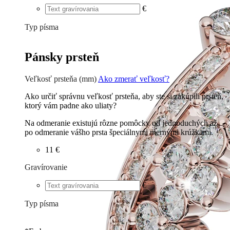
€
Typ písma
Tlačené
€
Písané
€
Pánsky prsteň
Veľkosť prsteňa (mm)
Ako zmerať veľkosť?
Ako určiť správnu veľkosť prsteňa, aby ste si zakúpili prsteň,
ktorý vám padne ako uliaty?
Na odmeranie existujú rôzne pomôcky od jednoduchých až
po odmeranie vášho prsta špeciálnymi mernými krúžkami.
11 €
Gravírovanie
€
Typ písma
Tlačené
€
Písané
€