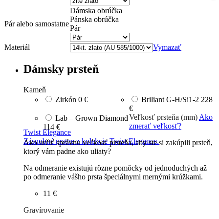
Dámska obrúčka
Pánska obrúčka
Pár alebo samostatne
Pár
Materiál
Vymazať
Dámsky prsteň
Kameň
Zirkón
0 €
Briliant G-H/Si1-2
228
€
Veľkosť prsteňa (mm)
Ako
Lab – Grown Diamond
zmerať veľkosť?
114 €
Twist Elegance
Zásnubné prstne z kolekcie Twist Elegance.
Ako určiť správnu veľkosť prsteňa, aby ste si zakúpili prsteň,
ktorý vám padne ako uliaty?
Na odmeranie existujú rôzne pomôcky od jednoduchých až
po odmeranie vášho prsta špeciálnymi mernými krúžkami.
11 €
Gravírovanie