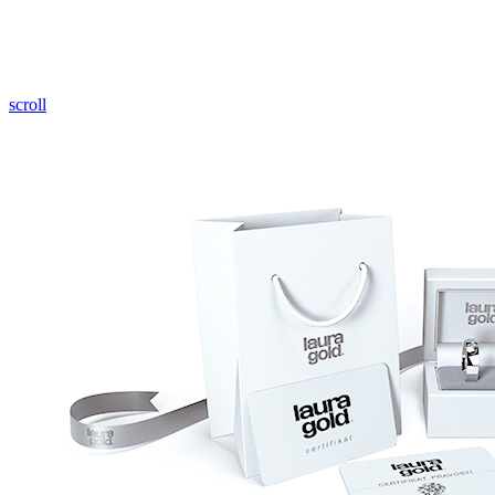
Pozrieť video
scroll