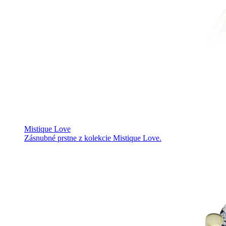
Mistique Love
Zásnubné prstne z kolekcie Mistique Love.