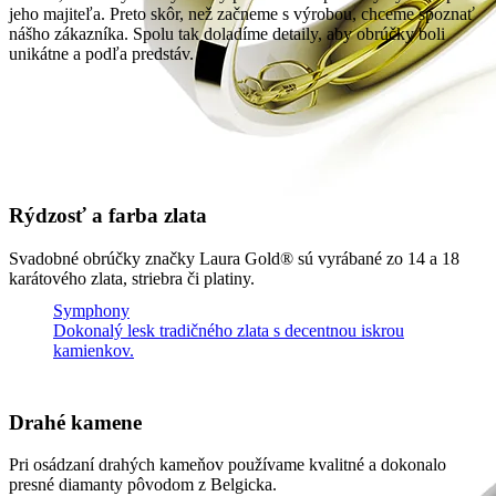
jeho majiteľa. Preto skôr, než začneme s výrobou, chceme spoznať
nášho zákazníka. Spolu tak doladíme detaily, aby obrúčky boli
unikátne a podľa predstáv.
Rýdzosť a farba zlata
Svadobné obrúčky značky Laura Gold® sú vyrábané zo 14 a 18
karátového zlata, striebra či platiny.
Symphony
Dokonalý lesk tradičného zlata s decentnou iskrou
kamienkov.
Drahé kamene
Pri osádzaní drahých kameňov používame kvalitné a dokonalo
presné diamanty pôvodom z Belgicka.