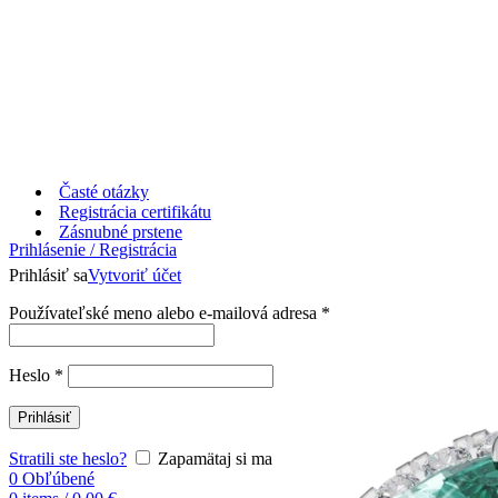
Časté otázky
Registrácia certifikátu
Zásnubné prstene
Prihlásenie / Registrácia
Prihlásiť sa
Vytvoriť účet
Používateľské meno alebo e-mailová adresa
*
Heslo
*
Prihlásiť
Stratili ste heslo?
Zapamätaj si ma
0
Obľúbené