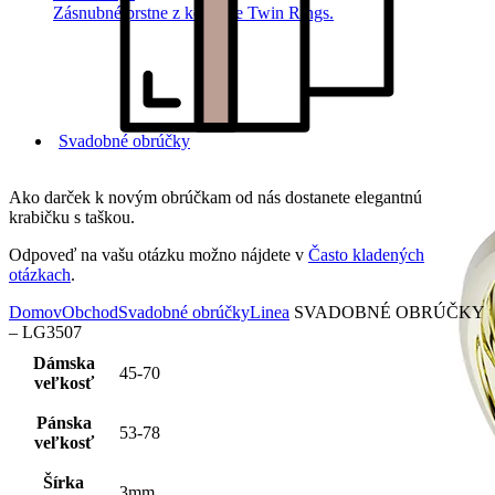
Zásnubné prstne z kolekcie Twin Rings.
Svadobné obrúčky
Ako darček k novým obrúčkam od nás dostanete elegantnú
krabičku s taškou.
Odpoveď na vašu otázku možno nájdete v
Často kladených
otázkach
.
Domov
Obchod
Svadobné obrúčky
Linea
SVADOBNÉ OBRÚČKY
– LG3507
Dámska
45-70
veľkosť
Pánska
53-78
veľkosť
Šírka
3mm