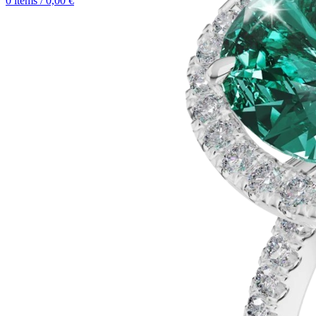
0
items
/
0,00
€