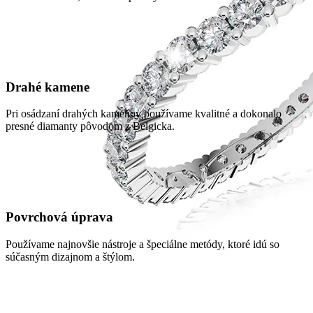
Drahé kamene
Pri osádzaní drahých kameňov používame kvalitné a dokonalo
presné diamanty pôvodom z Belgicka.
Povrchová úprava
Používame najnovšie nástroje a špeciálne metódy, ktoré idú so
súčasným dizajnom a štýlom.