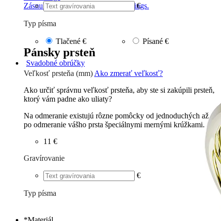
€
Zásnubné prstne z kolekcie Twin Rings.
Typ písma
Tlačené
€
Písané
€
Pánsky prsteň
Svadobné obrúčky
Veľkosť prsteňa (mm)
Ako zmerať veľkosť?
Ako určiť správnu veľkosť prsteňa, aby ste si zakúpili prsteň,
ktorý vám padne ako uliaty?
Na odmeranie existujú rôzne pomôcky od jednoduchých až
po odmeranie vášho prsta špeciálnymi mernými krúžkami.
11 €
Gravírovanie
€
Typ písma
Tlačené
€
Písané
€
*
Materiál