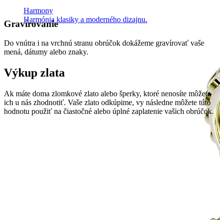
Harmony
Harmónia klasiky a moderného dizajnu.
Gravírovanie
Do vnútra i na vrchnú stranu obrúčok dokážeme gravírovať vaše
mená, dátumy alebo znaky.
Výkup zlata
Ak máte doma zlomkové zlato alebo šperky, ktoré nenosíte môžete
ich u nás zhodnotiť. Vaše zlato odkúpime, vy následne môžete túto
hodnotu použiť na čiastočné alebo úplné zaplatenie vašich obrúčok.