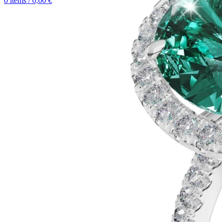
0
items
/
0,00
€