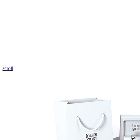
Pozrieť video
scroll
Twist Elegance
Zásnubné prstne z kolekcie Twist Elegance.