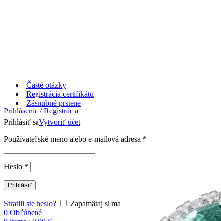
Časté otázky
Registrácia certifikátu
Zásnubné prstene
Prihlásenie / Registrácia
Prihlásiť sa
Vytvoriť účet
Používateľské meno alebo e-mailová adresa
*
Heslo
*
Prihlásiť
Stratili ste heslo?
Zapamätaj si ma
0
Obľúbené