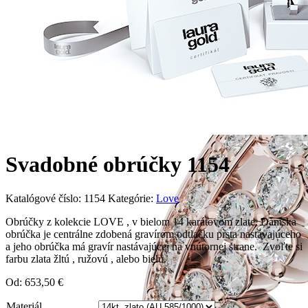
Svadobné obrúčky 1154
Katalógové číslo:
1154
Kategórie:
Love
Obrúčky z kolekcie LOVE , v bielom 14 karátovom zlate. Dámska
obrúčka je centrálne zdobená gravírom odtlačku prsta nastávajúceho
a jeho obrúčka má gravír nastávajúcej na vnútornej strane. Zvoľte si
farbu zlata žltú , ružovú , alebo bielu.
Od:
653,50
€
Materiál