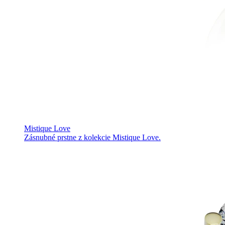
Mistique Love
Zásnubné prstne z kolekcie Mistique Love.