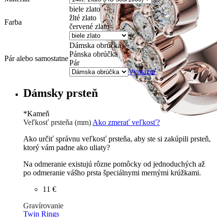
biele zlato
žlté zlato
Farba
červené zlato
Dámska obrúčka
Pánska obrúčka
Pár alebo samostatne
Pár
Vymazať
Dámsky prsteň
*
Kameň
Veľkosť prsteňa (mm)
Ako zmerať veľkosť?
Ako určiť správnu veľkosť prsteňa, aby ste si zakúpili prsteň,
ktorý vám padne ako uliaty?
Na odmeranie existujú rôzne pomôcky od jednoduchých až
po odmeranie vášho prsta špeciálnymi mernými krúžkami.
11 €
Gravírovanie
Twin Rings