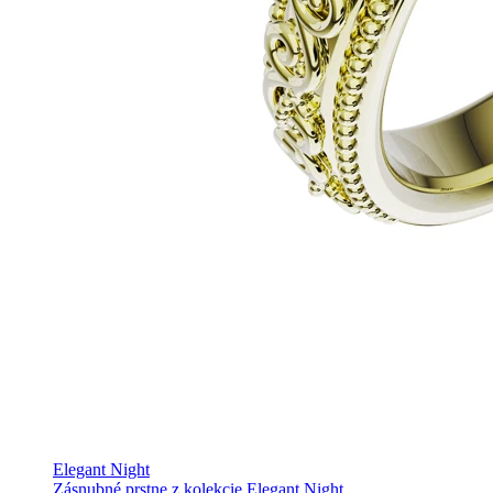
Elegant Night
Zásnubné prstne z kolekcie Elegant Night.