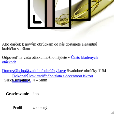
Ako darček k novým obrúčkam od nás dostanete elegantnú
krabičku s taškou.
Odpoveď na vašu otázku možno nájdete v
Často kladených
otázkach
.
Domov
Obchod
Svadobné obrúčky
Love
Svadobné obrúčky 1154
Symphony
Dokonalý lesk tradičného zlata s decentnou iskrou
Šírka štandard
4 – 5mm
kamienkov.
Gravírovanie
áno
Profil
zaoblený