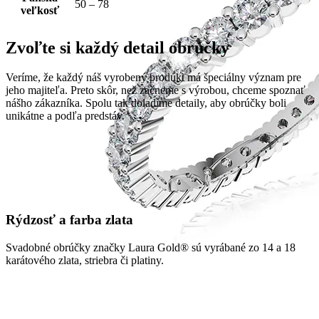
50 – 78
veľkosť
Zvoľte si každý detail obrúčky
Veríme, že každý náš vyrobený produkt má špeciálny význam pre
jeho majiteľa. Preto skôr, než začneme s výrobou, chceme spoznať
nášho zákazníka. Spolu tak doladíme detaily, aby obrúčky boli
unikátne a podľa predstáv.
Rýdzosť a farba zlata
Svadobné obrúčky značky Laura Gold® sú vyrábané zo 14 a 18
karátového zlata, striebra či platiny.