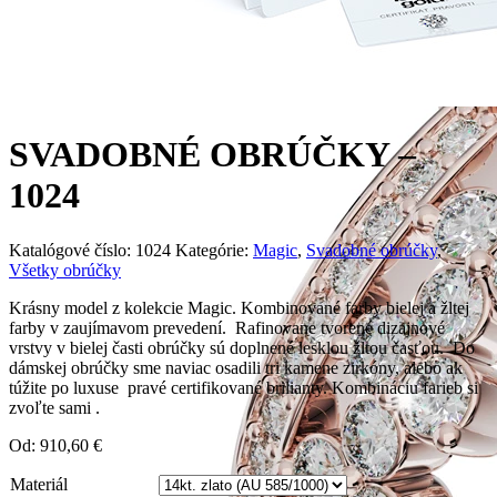
SVADOBNÉ OBRÚČKY –
1024
Katalógové číslo:
1024
Kategórie:
Magic
,
Svadobné obrúčky
,
Všetky obrúčky
Krásny model z kolekcie Magic. Kombinované farby bielej a žltej
farby v zaujímavom prevedení. Rafinovane tvorené dizajnové
vrstvy v bielej časti obrúčky sú doplnené lesklou žltou časťou. Do
dámskej obrúčky sme naviac osadili tri kamene zirkóny, alebo ak
túžite po luxuse pravé certifikované brilianty. Kombináciu farieb si
zvoľte sami .
Od:
910,60
€
Materiál