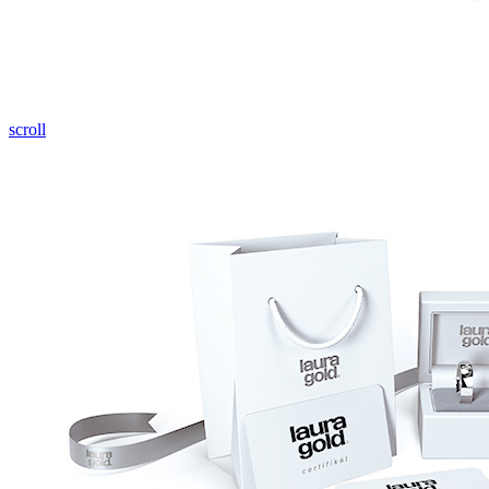
Pozrieť video
scroll
Twist Elegance
Zásnubné prstne z kolekcie Twist Elegance.