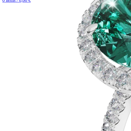
0
items
/
0,00
€