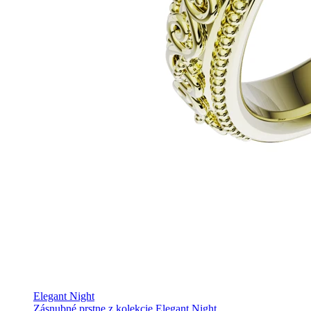
Elegant Night
Zásnubné prstne z kolekcie Elegant Night.