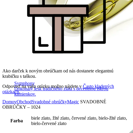
Ako darček k novým obrúčkam od nás dostanete elegantnú
krabičku s taškou.
Symphony
Odpoveď na vašu otázku možno nájdete v
Často kladených
Dokonalý lesk tradičného zlata s decentnou iskrou
otázkach
.
kamienkov.
Domov
Obchod
Svadobné obrúčky
Magic
SVADOBNÉ
OBRÚČKY – 1024
biele zlato, žlté zlato, červené zlato, bielo-žlté zlato,
Farba
bielo-červené zlato