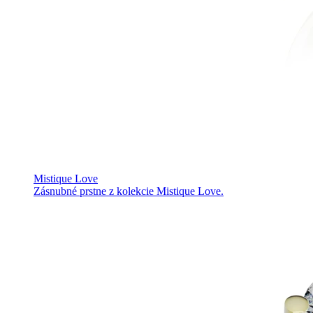
Mistique Love
Zásnubné prstne z kolekcie Mistique Love.