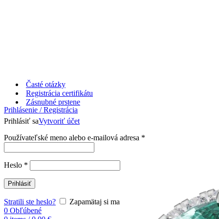
Časté otázky
Registrácia certifikátu
Zásnubné prstene
Prihlásenie / Registrácia
Prihlásiť sa
Vytvoriť účet
Používateľské meno alebo e-mailová adresa
*
Heslo
*
Prihlásiť
Stratili ste heslo?
Zapamätaj si ma
0
Obľúbené