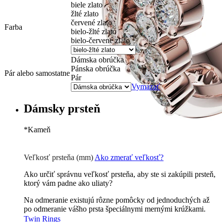
biele zlato
žlté zlato
červené zlato
Farba
bielo-žlté zlato
bielo-červené zlato
Dámska obrúčka
Pánska obrúčka
Pár alebo samostatne
Pár
Vymazať
Dámsky prsteň
*
Kameň
Zirkón
0 €
Briliant G-H/Si1-2
120
€
Veľkosť prsteňa (mm)
Ako zmerať veľkosť?
Ako určiť správnu veľkosť prsteňa, aby ste si zakúpili prsteň,
ktorý vám padne ako uliaty?
Na odmeranie existujú rôzne pomôcky od jednoduchých až
po odmeranie vášho prsta špeciálnymi mernými krúžkami.
Twin Rings