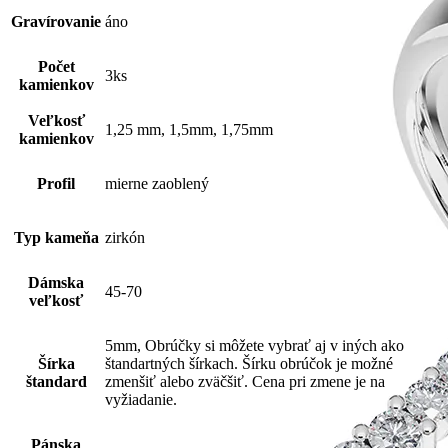
Gravírovanie
áno
Počet
3ks
kamienkov
Veľkosť
1,25 mm, 1,5mm, 1,75mm
kamienkov
Profil
mierne zaoblený
Typ kameňa
zirkón
Dámska
45-70
veľkosť
5mm, Obrúčky si môžete vybrať aj v iných ako
Šírka
štandartných šírkach. Šírku obrúčok je možné
štandard
zmenšiť alebo zväčšiť. Cena pri zmene je na
vyžiadanie.
Pánska