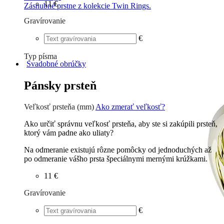
11 €
Zásnubné prstne z kolekcie Twin Rings.
Gravírovanie
€
Typ písma
Svadobné obrúčky
Tlačené
€
Písané
€
Pánsky prsteň
Veľkosť prsteňa (mm)
Ako zmerať veľkosť?
Ako určiť správnu veľkosť prsteňa, aby ste si zakúpili prsteň,
ktorý vám padne ako uliaty?
Na odmeranie existujú rôzne pomôcky od jednoduchých až
po odmeranie vášho prsta špeciálnymi mernými krúžkami.
11 €
Gravírovanie
€