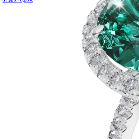
0
items
/
0,00
€