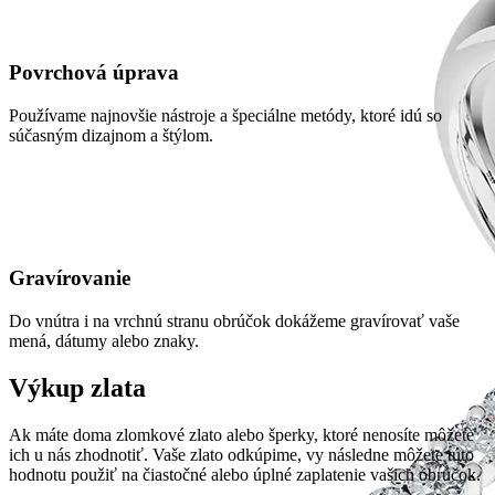
Povrchová úprava
Používame najnovšie nástroje a špeciálne metódy, ktoré idú so
súčasným dizajnom a štýlom.
Gravírovanie
Do vnútra i na vrchnú stranu obrúčok dokážeme gravírovať vaše
mená, dátumy alebo znaky.
Výkup zlata
Ak máte doma zlomkové zlato alebo šperky, ktoré nenosíte môžete
ich u nás zhodnotiť. Vaše zlato odkúpime, vy následne môžete túto
hodnotu použiť na čiastočné alebo úplné zaplatenie vašich obrúčok.