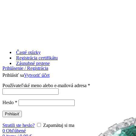
Časté otázky
Registrácia certifikátu
Zásnubné prstene
Prihlásenie / Registrácia
Prihlásiť sa
Vytvoriť účet
Používateľské meno alebo e-mailová adresa
*
Heslo
*
Prihlásiť
Stratili ste heslo?
Zapamätaj si ma
0
Obľúbené