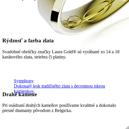
Rýdzosť a farba zlata
Svadobné obrúčky značky Laura Gold® sú vyrábané zo 14 a 18
karátového zlata, striebra či platiny.
Symphony
Dokonalý lesk tradičného zlata s decentnou iskrou
kamienkov.
Drahé kamene
Pri osádzaní drahých kameňov používame kvalitné a dokonalo
presné diamanty pôvodom z Belgicka.