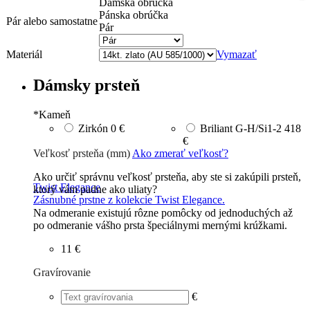
Dámska obrúčka
Pánska obrúčka
Pár alebo samostatne
Pár
Materiál
Vymazať
Dámsky prsteň
*
Kameň
Zirkón
0 €
Briliant G-H/Si1-2
418
€
Veľkosť prsteňa (mm)
Ako zmerať veľkosť?
Ako určiť správnu veľkosť prsteňa, aby ste si zakúpili prsteň,
Twist Elegance
ktorý vám padne ako uliaty?
Zásnubné prstne z kolekcie Twist Elegance.
Na odmeranie existujú rôzne pomôcky od jednoduchých až
po odmeranie vášho prsta špeciálnymi mernými krúžkami.
11 €
Gravírovanie
€