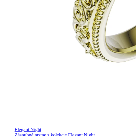
Elegant Night
Zásnubné prstne z kolekcie Elegant Night.