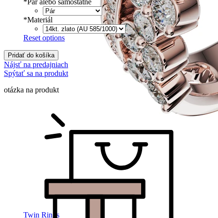
*
Pár alebo samostatne
*
Materiál
Reset options
Pridať do košíka
Nájsť na predajniach
Spýtať sa na produkt
otázka na produkt
Twin Rings