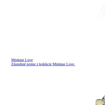
Mistique Love
Zásnubné prstne z kolekcie Mistique Love.