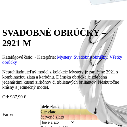
SVADOBNÉ OBRÚČKY –
2921 M
Katalógové číslo:
-
Kategórie:
Mystery
,
Svadobné obrúčky
,
Všetky
obrúčky
Neprehliadnuteľný model z kolekcie Mystery je zaručene 2921 s
kombináciou zlata a karbónu. Dámska obrúčka je zdobená
jedenástimi kusmi zirkónov či trblietavých briliantov. Neskutočne
krásny a jedinečný model.
Od:
987,90
€
biele zlato
žlté zlato
Farba
červené zlato