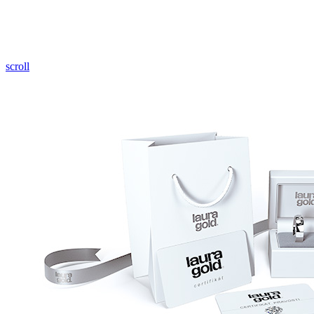
Pozrieť video
scroll