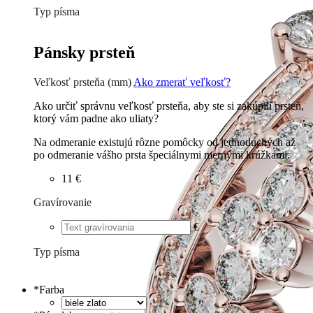
Typ písma
Tlačené
€
Písané
€
Pánsky prsteň
Veľkosť prsteňa (mm)
Ako zmerať veľkosť?
Ako určiť správnu veľkosť prsteňa, aby ste si zakúpili prsteň,
ktorý vám padne ako uliaty?
Na odmeranie existujú rôzne pomôcky od jednoduchých až
po odmeranie vášho prsta špeciálnymi mernými krúžkami.
11 €
Gravírovanie
€
Typ písma
Tlačené
€
Písané
€
*
Farba