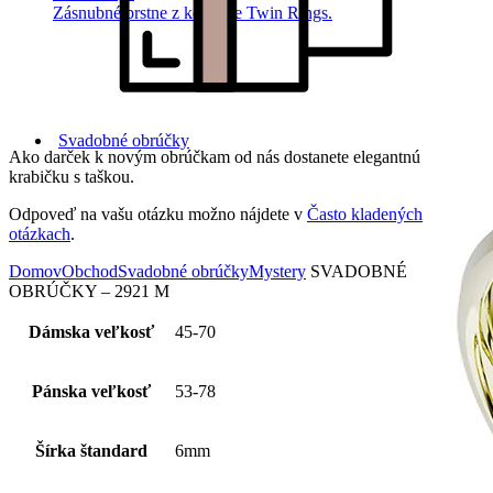
Zásnubné prstne z kolekcie Twin Rings.
Svadobné obrúčky
Ako darček k novým obrúčkam od nás dostanete elegantnú
krabičku s taškou.
Odpoveď na vašu otázku možno nájdete v
Často kladených
otázkach
.
Domov
Obchod
Svadobné obrúčky
Mystery
SVADOBNÉ
OBRÚČKY – 2921 M
Dámska veľkosť
45-70
Pánska veľkosť
53-78
Šírka štandard
6mm