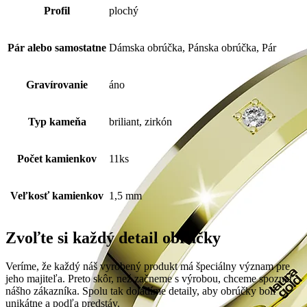
Profil
plochý
Pár alebo samostatne
Dámska obrúčka, Pánska obrúčka, Pár
Gravírovanie
áno
Typ kameňa
briliant, zirkón
Počet kamienkov
11ks
Veľkosť kamienkov
1,5 mm
Zvoľte si každý detail obrúčky
Veríme, že každý náš vyrobený produkt má špeciálny význam pre
jeho majiteľa. Preto skôr, než začneme s výrobou, chceme spoznať
nášho zákazníka. Spolu tak doladíme detaily, aby obrúčky boli
unikátne a podľa predstáv.