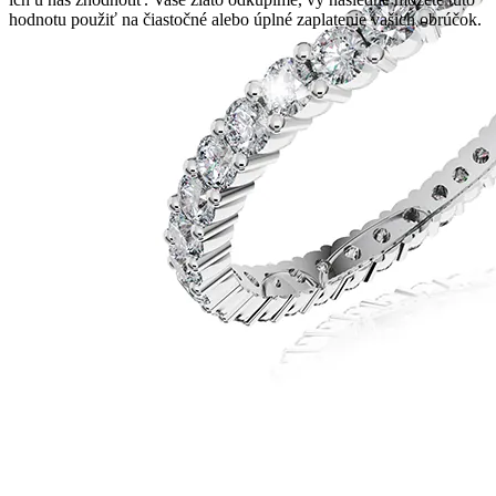
hodnotu použiť na čiastočné alebo úplné zaplatenie vašich obrúčok.