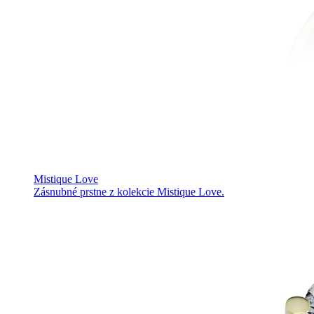
Mistique Love
Zásnubné prstne z kolekcie Mistique Love.