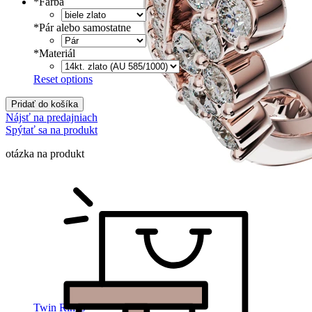
*
Farba
*
Pár alebo samostatne
*
Materiál
Reset options
Pridať do košíka
Nájsť na predajniach
Spýtať sa na produkt
otázka na produkt
Twin Rings