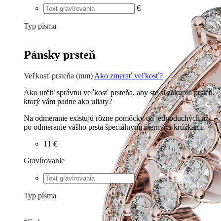
€
Typ písma
Tlačené
€
Písané
€
Pánsky prsteň
Veľkosť prsteňa (mm)
Ako zmerať veľkosť?
Ako určiť správnu veľkosť prsteňa, aby ste si zakúpili prsteň,
ktorý vám padne ako uliaty?
Na odmeranie existujú rôzne pomôcky od jednoduchých až
po odmeranie vášho prsta špeciálnymi mernými krúžkami.
11 €
Gravírovanie
€
Typ písma
Tlačené
€
Písané
€