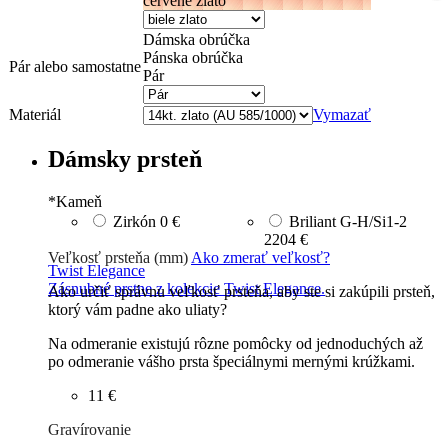
červené zlato
Dámska obrúčka
Pánska obrúčka
Pár alebo samostatne
Pár
Materiál
Vymazať
Dámsky prsteň
*
Kameň
Zirkón
0 €
Briliant G-H/Si1-2
2204 €
Veľkosť prsteňa (mm)
Ako zmerať veľkosť?
Twist Elegance
Zásnubné prstne z kolekcie Twist Elegance.
Ako určiť správnu veľkosť prsteňa, aby ste si zakúpili prsteň,
ktorý vám padne ako uliaty?
Na odmeranie existujú rôzne pomôcky od jednoduchých až
po odmeranie vášho prsta špeciálnymi mernými krúžkami.
11 €
Gravírovanie