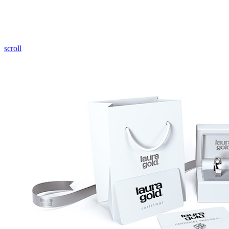
Pozrieť video
scroll