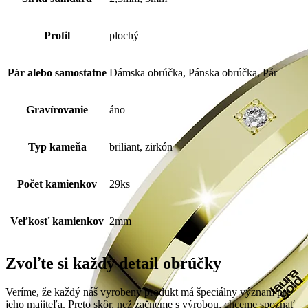
Profil
plochý
Pár alebo samostatne
Dámska obrúčka, Pánska obrúčka, Pár
Gravírovanie
áno
Typ kameňa
briliant, zirkón
Počet kamienkov
29ks
Veľkosť kamienkov
2mm
Zvoľte si každý detail obrúčky
Veríme, že každý náš vyrobený produkt má špeciálny význam pre
jeho majiteľa. Preto skôr, než začneme s výrobou, chceme spoznať