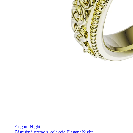
Elegant Night
Zásnubné prstne z kolekcie Elegant Night.