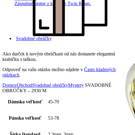
Zásnubné prstne z kolekcie Twin Rings.
Svadobné obrúčky
Ako darček k novým obrúčkam od nás dostanete elegantnú
krabičku s taškou.
Odpoveď na vašu otázku možno nájdete v
Často kladených
otázkach
.
Domov
Obchod
Svadobné obrúčky
Mystery
SVADOBNÉ
OBRÚČKY – 2930 M
Dámska veľkosť
45-70
Pánska veľkosť
53-78
Šírka štandard
2,3mm, 3mm