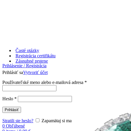
Časté otázky
Registrácia certifikátu
Zásnubné prstene
Prihlásenie / Registrácia
Prihlásiť sa
Vytvoriť účet
Používateľské meno alebo e-mailová adresa
*
Heslo
*
Prihlásiť
Stratili ste heslo?
Zapamätaj si ma
0
Obľúbené