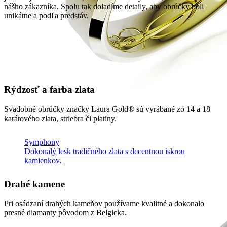
nášho zákazníka. Spolu tak doladíme detaily, aby obrúčky boli
unikátne a podľa predstáv.
Rýdzosť a farba zlata
Svadobné obrúčky značky Laura Gold® sú vyrábané zo 14 a 18
karátového zlata, striebra či platiny.
Symphony
Dokonalý lesk tradičného zlata s decentnou iskrou
kamienkov.
Drahé kamene
Pri osádzaní drahých kameňov používame kvalitné a dokonalo
presné diamanty pôvodom z Belgicka.