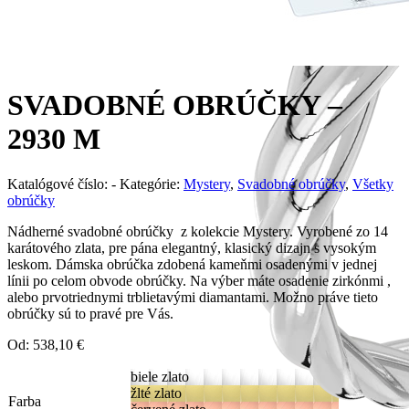
SVADOBNÉ OBRÚČKY –
2930 M
Katalógové číslo:
-
Kategórie:
Mystery
,
Svadobné obrúčky
,
Všetky
obrúčky
Nádherné svadobné obrúčky z kolekcie Mystery. Vyrobené zo 14
karátového zlata, pre pána elegantný, klasický dizajn s vysokým
leskom. Dámska obrúčka zdobená kameňmi osadenými v jednej
línii po celom obvode obrúčky. Na výber máte osadenie zirkónmi ,
alebo prvotriednymi trblietavými diamantami. Možno práve tieto
obrúčky sú to pravé pre Vás.
Od:
538,10
€
biele zlato
žlté zlato
Farba