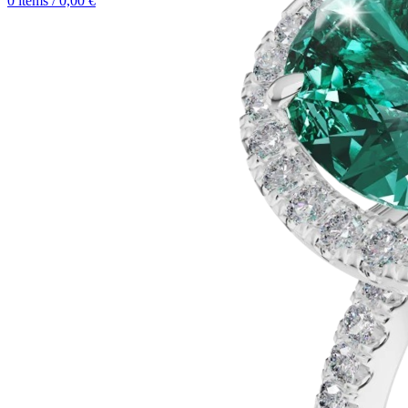
0
items
/
0,00
€