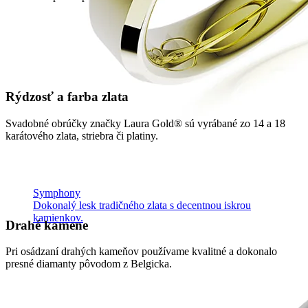
Rýdzosť a farba zlata
Svadobné obrúčky značky Laura Gold® sú vyrábané zo 14 a 18
karátového zlata, striebra či platiny.
Symphony
Dokonalý lesk tradičného zlata s decentnou iskrou
kamienkov.
Drahé kamene
Pri osádzaní drahých kameňov používame kvalitné a dokonalo
presné diamanty pôvodom z Belgicka.