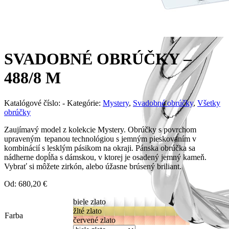
SVADOBNÉ OBRÚČKY –
488/8 M
Katalógové číslo:
-
Kategórie:
Mystery
,
Svadobné obrúčky
,
Všetky
obrúčky
Zaujímavý model z kolekcie Mystery. Obrúčky s povrchom
upraveným tepanou technológiou s jemným pieskovaním v
kombinácií s lesklým pásikom na okraji. Pánska obrúčka sa
nádherne dopĺňa s dámskou, v ktorej je osadený jemný kameň.
Vybrať si môžete zirkón, alebo úžasne brúsený briliant.
Od:
680,20
€
biele zlato
žlté zlato
Farba
červené zlato