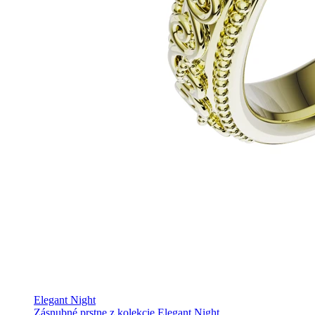
Elegant Night
Zásnubné prstne z kolekcie Elegant Night.