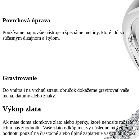
Povrchová úprava
Používame najnovšie nástroje a špeciálne metódy, ktoré idú so
súčasným dizajnom a štýlom.
Gravírovanie
Do vnútra i na vrchnú stranu obrúčok dokážeme gravírovať vaše
mená, dátumy alebo znaky.
Výkup zlata
Ak máte doma zlomkové zlato alebo šperky, ktoré nenosíte môžete
ich u nás zhodnotiť. Vaše zlato odkúpime, vy následne môžete túto
hodnotu použiť na čiastočné alebo úplné zaplatenie vašich obrúčok.