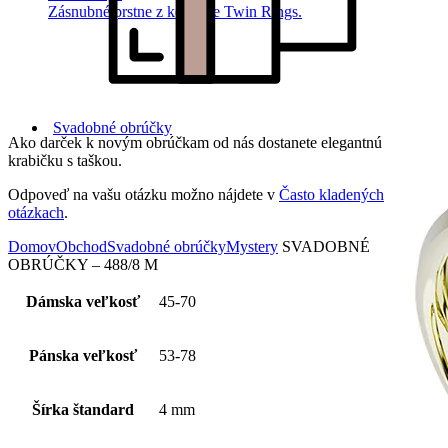
Zásnubné prstne z kolekcie Twin Rings.
Svadobné obrúčky
Ako darček k novým obrúčkam od nás dostanete elegantnú
krabičku s taškou.
Odpoveď na vašu otázku možno nájdete v
Často kladených
otázkach
.
Domov
Obchod
Svadobné obrúčky
Mystery
SVADOBNÉ
OBRÚČKY – 488/8 M
Dámska veľkosť
45-70
Pánska veľkosť
53-78
Šírka štandard
4 mm