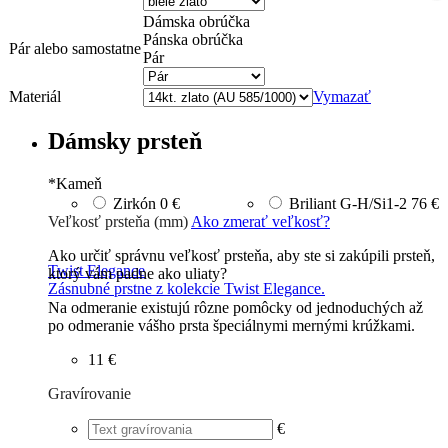
Dámska obrúčka
Pánska obrúčka
Pár alebo samostatne
Pár
Materiál
Vymazať
Dámsky prsteň
*
Kameň
Zirkón
0 €
Briliant G-H/Si1-2
76 €
Veľkosť prsteňa (mm)
Ako zmerať veľkosť?
Ako určiť správnu veľkosť prsteňa, aby ste si zakúpili prsteň,
Twist Elegance
ktorý vám padne ako uliaty?
Zásnubné prstne z kolekcie Twist Elegance.
Na odmeranie existujú rôzne pomôcky od jednoduchých až
po odmeranie vášho prsta špeciálnymi mernými krúžkami.
11 €
Gravírovanie
€