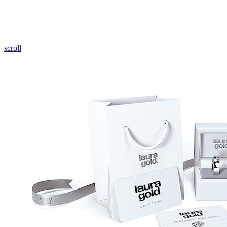
Pozrieť video
scroll