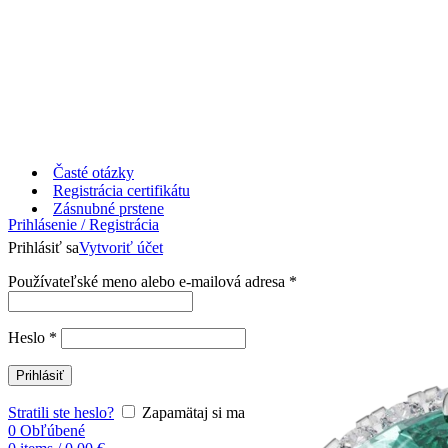
Časté otázky
Registrácia certifikátu
Zásnubné prstene
Prihlásenie / Registrácia
Prihlásiť sa
Vytvoriť účet
Používateľské meno alebo e-mailová adresa
*
Heslo
*
Prihlásiť
Stratili ste heslo?
Zapamätaj si ma
0
Obľúbené