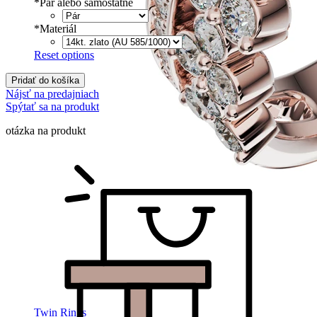
*
Pár alebo samostatne
*
Materiál
Reset options
Pridať do košíka
Nájsť na predajniach
Spýtať sa na produkt
otázka na produkt
Twin Rings