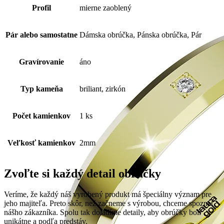
Profil
mierne zaoblený
Pár alebo samostatne
Dámska obrúčka, Pánska obrúčka, Pár
Gravírovanie
áno
Typ kameňa
briliant, zirkón
Počet kamienkov
1 ks
Veľkosť kamienkov
2mm
Zvoľte si každý detail obrúčky
Veríme, že každý náš vyrobený produkt má špeciálny význam pre
jeho majiteľa. Preto skôr, než začneme s výrobou, chceme spoznať
nášho zákazníka. Spolu tak doladíme detaily, aby obrúčky boli
unikátne a podľa predstáv.