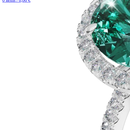
0
items
/
0,00
€