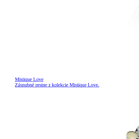
Mistique Love
Zásnubné prstne z kolekcie Mistique Love.