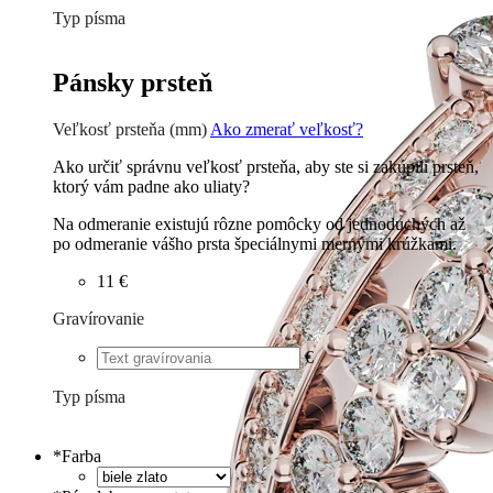
Typ písma
Tlačené
€
Písané
€
Pánsky prsteň
Veľkosť prsteňa (mm)
Ako zmerať veľkosť?
Ako určiť správnu veľkosť prsteňa, aby ste si zakúpili prsteň,
ktorý vám padne ako uliaty?
Na odmeranie existujú rôzne pomôcky od jednoduchých až
po odmeranie vášho prsta špeciálnymi mernými krúžkami.
11 €
Gravírovanie
€
Typ písma
Tlačené
€
Písané
€
*
Farba