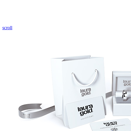
Pozrieť video
scroll