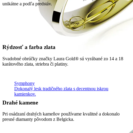
unikátne a podľa predstáv.
Rýdzosť a farba zlata
Svadobné obrúčky značky Laura Gold® sú vyrábané zo 14 a 18
karátového zlata, striebra či platiny.
Symphony
Dokonalý lesk tradičného zlata s decentnou iskrou
kamienkov.
Drahé kamene
Pri osádzaní drahých kameňov používame kvalitné a dokonalo
presné diamanty pôvodom z Belgicka.