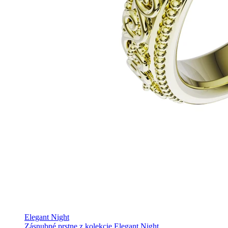
Elegant Night
Zásnubné prstne z kolekcie Elegant Night.