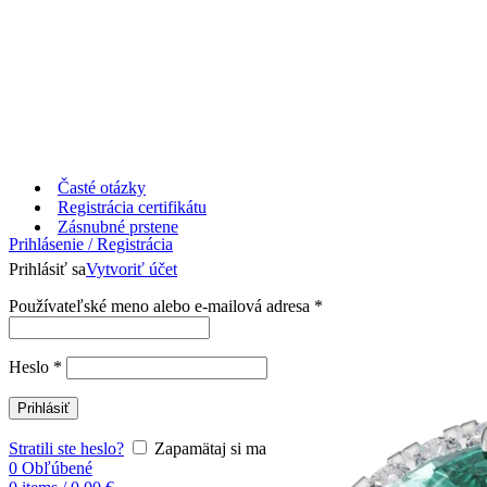
Časté otázky
Registrácia certifikátu
Zásnubné prstene
Prihlásenie / Registrácia
Prihlásiť sa
Vytvoriť účet
Používateľské meno alebo e-mailová adresa
*
Heslo
*
Prihlásiť
Stratili ste heslo?
Zapamätaj si ma
0
Obľúbené