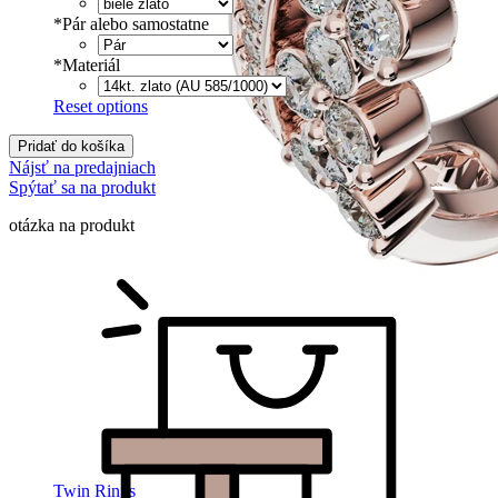
*
Pár alebo samostatne
*
Materiál
Reset options
Pridať do košíka
Nájsť na predajniach
Spýtať sa na produkt
otázka na produkt
Twin Rings