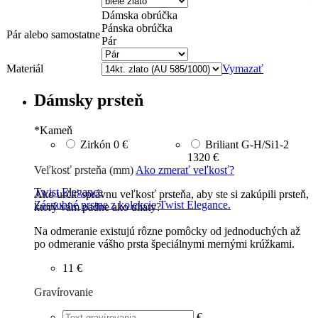
Dámska obrúčka
Pánska obrúčka
Pár alebo samostatne
Pár
Materiál
Vymazať
Dámsky prsteň
*
Kameň
Zirkón
0 €
Briliant G-H/Si1-2
1320 €
Veľkosť prsteňa (mm)
Ako zmerať veľkosť?
Twist Elegance
Ako určiť správnu veľkosť prsteňa, aby ste si zakúpili prsteň,
Zásnubné prstne z kolekcie Twist Elegance.
ktorý vám padne ako uliaty?
Na odmeranie existujú rôzne pomôcky od jednoduchých až
po odmeranie vášho prsta špeciálnymi mernými krúžkami.
11 €
Gravírovanie
€