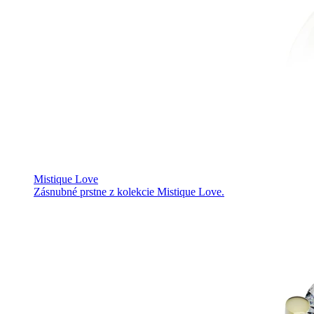
Mistique Love
Zásnubné prstne z kolekcie Mistique Love.