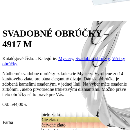
SVADOBNÉ OBRÚČKY –
4917 M
Katalógové číslo:
-
Kategórie:
Mystery
,
Svadobné obrúčky
,
Všetky
obrúčky
Nádherné svadobné obrúčky z kolekcie Mystery. Vyrobené zo 14
karátového zlata, pre pána elegantný dizajn. Dámska obrúčka je
zdobená kameňmi osadenými v jednej línii. Na výber máte osadenie
zirkónmi , alebo prvotriedne trblietavými diamantami. Možno práve
tieto obrúčky sú to pravé pre Vás.
Od:
594,00
€
biele zlato
žlté zlato
Farba
červené zlato