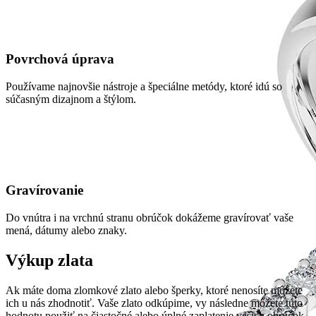
Povrchová úprava
Používame najnovšie nástroje a špeciálne metódy, ktoré idú so
súčasným dizajnom a štýlom.
Gravírovanie
Do vnútra i na vrchnú stranu obrúčok dokážeme gravírovať vaše
mená, dátumy alebo znaky.
Výkup zlata
Ak máte doma zlomkové zlato alebo šperky, ktoré nenosíte môžete
ich u nás zhodnotiť. Vaše zlato odkúpime, vy následne môžete túto
hodnotu použiť na čiastočné alebo úplné zaplatenie vašich obrúčok.