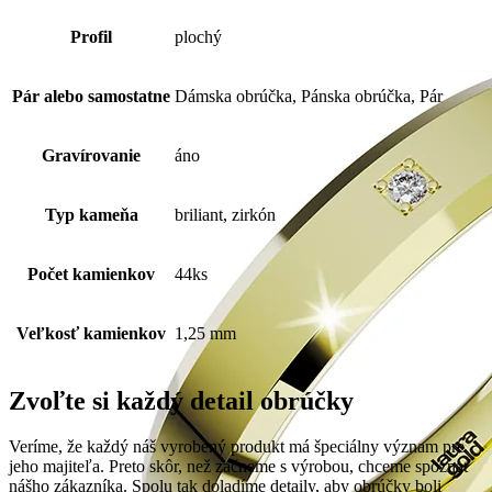
Profil
plochý
Pár alebo samostatne
Dámska obrúčka, Pánska obrúčka, Pár
Gravírovanie
áno
Typ kameňa
briliant, zirkón
Počet kamienkov
44ks
Veľkosť kamienkov
1,25 mm
Zvoľte si každý detail obrúčky
Veríme, že každý náš vyrobený produkt má špeciálny význam pre
jeho majiteľa. Preto skôr, než začneme s výrobou, chceme spoznať
nášho zákazníka. Spolu tak doladíme detaily, aby obrúčky boli