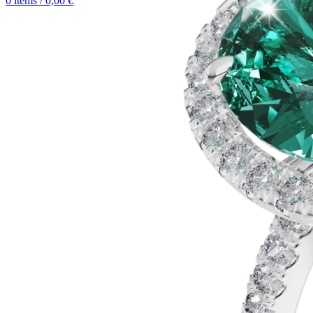
0
items
/
0,00
€