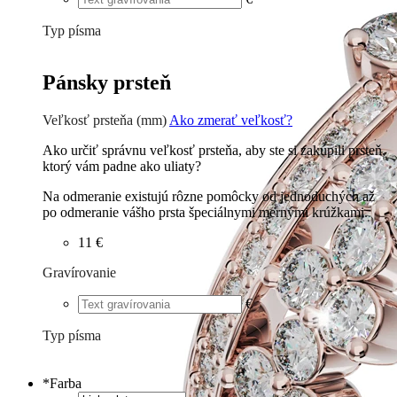
Typ písma
Tlačené
€
Písané
€
Pánsky prsteň
Veľkosť prsteňa (mm)
Ako zmerať veľkosť?
Ako určiť správnu veľkosť prsteňa, aby ste si zakúpili prsteň,
ktorý vám padne ako uliaty?
Na odmeranie existujú rôzne pomôcky od jednoduchých až
po odmeranie vášho prsta špeciálnymi mernými krúžkami.
11 €
Gravírovanie
€
Typ písma
Tlačené
€
Písané
€
*
Farba