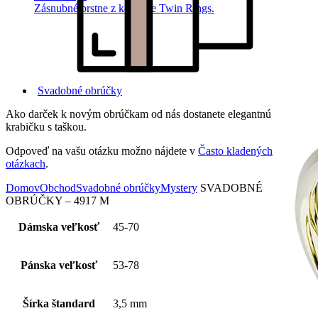
Zásnubné prstne z kolekcie Twin Rings.
Svadobné obrúčky
Ako darček k novým obrúčkam od nás dostanete elegantnú
krabičku s taškou.
Odpoveď na vašu otázku možno nájdete v
Často kladených
otázkach
.
Domov
Obchod
Svadobné obrúčky
Mystery
SVADOBNÉ
OBRÚČKY – 4917 M
Dámska veľkosť
45-70
Pánska veľkosť
53-78
Šírka štandard
3,5 mm