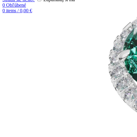
0
Obľúbené
0
items
/
0,00
€