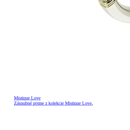
Mistique Love
Zásnubné prstne z kolekcie Mistique Love.