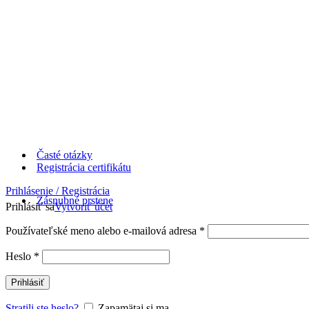
Časté otázky
Registrácia certifikátu
Prihlásenie / Registrácia
Zásnubné prstene
Prihlásiť sa
Vytvoriť účet
Používateľské meno alebo e-mailová adresa
*
Heslo
*
Prihlásiť
Stratili ste heslo?
Zapamätaj si ma