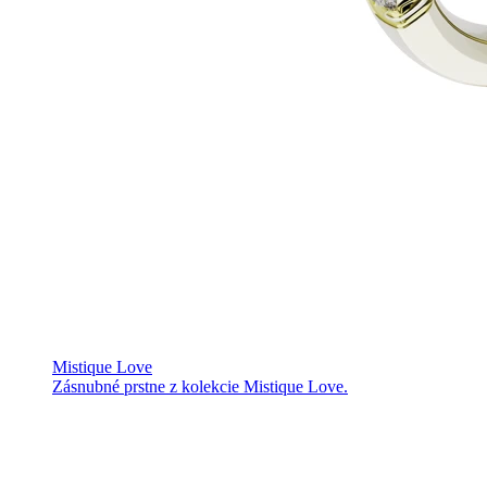
Mistique Love
Zásnubné prstne z kolekcie Mistique Love.