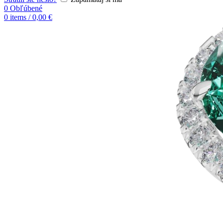
0
Obľúbené
0
items
/
0,00
€