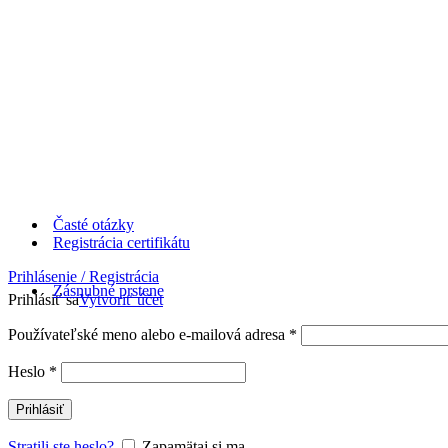
Časté otázky
Registrácia certifikátu
Prihlásenie / Registrácia
Zásnubné prstene
Prihlásiť sa
Vytvoriť účet
Používateľské meno alebo e-mailová adresa
*
Heslo
*
Prihlásiť
Stratili ste heslo?
Zapamätaj si ma