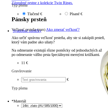
Zásnubné prstne z kolekcie Twin Rings.
Typ písma
Tlačené
€
Písané
€
Pánsky prsteň
Veľkosť prsteňa (mm)
Ako zmerať veľkosť?
Svadobné obrúčky
Ako určiť správnu veľkosť prsteňa, aby ste si zakúpili prsteň,
ktorý vám padne ako uliaty?
Na odmeranie existujú rôzne pomôcky od jednoduchých až
po odmeranie vášho prsta špeciálnymi mernými krúžkami.
11 €
Gravírovanie
€
Typ písma
Tlačené
€
Písané
€
*
Materiál