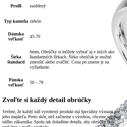
Profil
zaoblený
Typ kameňa
zirkón
Dámska
45-70
veľkosť
6mm, Obrúčky si môžete vybrať aj v iných ako
Šírka
štandartných šírkach. Šírku obrúčok je možné
štandard
zmenšiť alebo zväčšiť. Cena pri zmene je na
vyžiadanie.
Pánska
50 – 78
veľkosť
Zvoľte si každý detail obrúčky
Veríme, že každý náš vyrobený produkt má špeciálny význam pre
jeho majiteľa. Preto skôr, než začneme s výrobou, chceme spoznať
nášho zákazníka. Spolu tak doladíme detaily, aby obrúčky boli
unikátne a podľa predstáv.