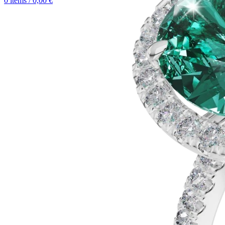
0
items
/
0,00
€