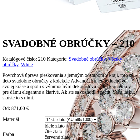
SVADOBNÉ OBRÚČKY – 210
Katalógové číslo:
210
Kategórie:
Svadobné obrúčky
,
Všetky
obrúčky
,
White
Povrchová úprava pieskovania s jemným odstupom v kraji, toto sú
tieto svadobné obrúčky z kolekcie Advance. Sú jednoduché vo
svojej kráse a spolu s výnimočným dekorom v osadní kamienkov
pre dámu elegantné a žiarivé. Ak ste sa rozhodli spečtiť Vašu lásku,
skúste to s nimi.
Od:
871,00
€
Materiál
biele zlato
žlté zlato
Farba
červené zlato