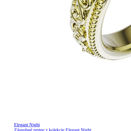
Elegant Night
Zásnubné prstne z kolekcie Elegant Night.