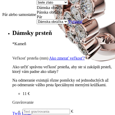
Dámska obrúčka
Pánska obrúčka
Pár alebo samostatne
Pár
Vymazať
Dámsky prsteň
*
Kameň
Zirkón
0 €
Briliant G-H/Si1-2
114
€
Veľkosť prsteňa (mm)
Ako zmerať veľkosť?
Ako určiť správnu veľkosť prsteňa, aby ste si zakúpili prsteň,
ktorý vám padne ako uliaty?
Na odmeranie existujú rôzne pomôcky od jednoduchých až
po odmeranie vášho prsta špeciálnymi mernými krúžkami.
11 €
Gravírovanie
€
Twin Rings