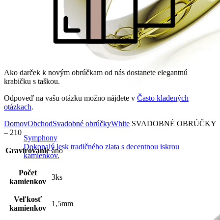
Ako darček k novým obrúčkam od nás dostanete elegantnú
krabičku s taškou.
Odpoveď na vašu otázku možno nájdete v
Často kladených
otázkach
.
Domov
Obchod
Svadobné obrúčky
White
SVADOBNÉ OBRÚČKY
– 210
Symphony
Dokonalý lesk tradičného zlata s decentnou iskrou
Gravírovanie
áno
kamienkov.
Počet
3ks
kamienkov
Veľkosť
1,5mm
kamienkov