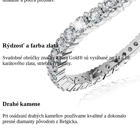
Rýdzosť a farba zlata
Svadobné obrúčky značky Laura Gold® sú vyrábané zo 14 a 18
karátového zlata, striebra či platiny.
Drahé kamene
Pri osádzaní drahých kameňov používame kvalitné a dokonalo
presné diamanty pôvodom z Belgicka.