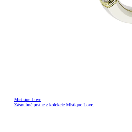
Mistique Love
Zásnubné prstne z kolekcie Mistique Love.