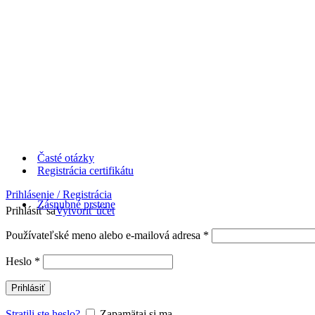
Časté otázky
Registrácia certifikátu
Prihlásenie / Registrácia
Zásnubné prstene
Prihlásiť sa
Vytvoriť účet
Používateľské meno alebo e-mailová adresa
*
Heslo
*
Prihlásiť
Stratili ste heslo?
Zapamätaj si ma