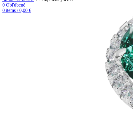
0
Obľúbené
0
items
/
0,00
€