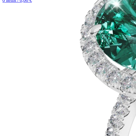
0
items
/
0,00
€