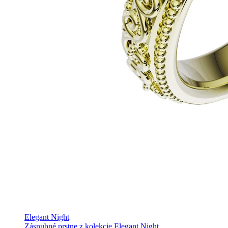
Elegant Night
Zásnubné prstne z kolekcie Elegant Night.