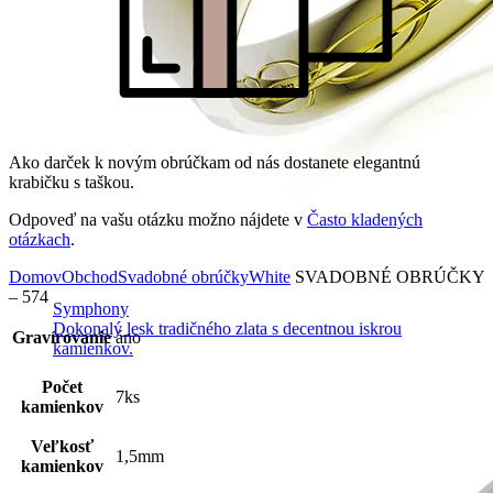
Ako darček k novým obrúčkam od nás dostanete elegantnú
krabičku s taškou.
Odpoveď na vašu otázku možno nájdete v
Často kladených
otázkach
.
Domov
Obchod
Svadobné obrúčky
White
SVADOBNÉ OBRÚČKY
– 574
Symphony
Dokonalý lesk tradičného zlata s decentnou iskrou
Gravírovanie
áno
kamienkov.
Počet
7ks
kamienkov
Veľkosť
1,5mm
kamienkov