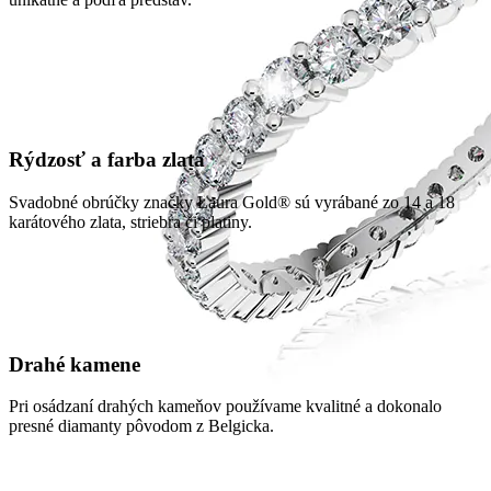
Rýdzosť a farba zlata
Svadobné obrúčky značky Laura Gold® sú vyrábané zo 14 a 18
karátového zlata, striebra či platiny.
Drahé kamene
Pri osádzaní drahých kameňov používame kvalitné a dokonalo
presné diamanty pôvodom z Belgicka.