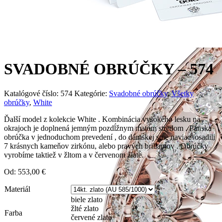
SVADOBNÉ OBRÚČKY – 574
Katalógové číslo:
574
Kategórie:
Svadobné obrúčky
,
Všetky
obrúčky
,
White
Ďalší model z kolekcie White . Kombinácia vysokého lesku na
okrajoch je doplnená jemným pozdĺžnym matom stredom . Pánska
obrúčka v jednoduchom prevedení , do dámskej sme naviac osadili
7 krásnych kameňov zirkónu, alebo pravých briliantov . Obrúčky
vyrobíme taktiež v žltom a v červenom zlate.
Od:
553,00
€
Materiál
biele zlato
žlté zlato
Farba
červené zlato