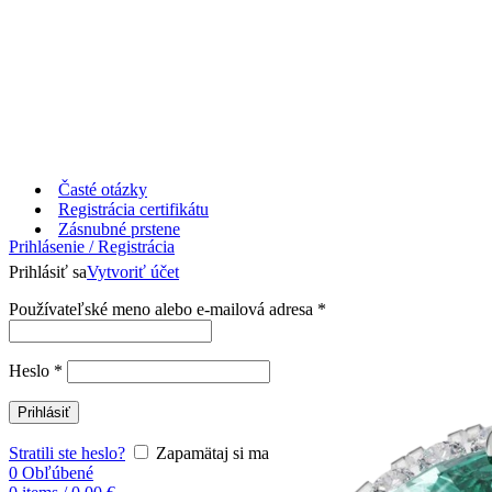
Časté otázky
Registrácia certifikátu
Zásnubné prstene
Prihlásenie / Registrácia
Prihlásiť sa
Vytvoriť účet
Používateľské meno alebo e-mailová adresa
*
Heslo
*
Prihlásiť
Stratili ste heslo?
Zapamätaj si ma
0
Obľúbené