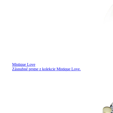
Mistique Love
Zásnubné prstne z kolekcie Mistique Love.