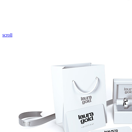
Pozrieť video
scroll
Twist Elegance
Zásnubné prstne z kolekcie Twist Elegance.