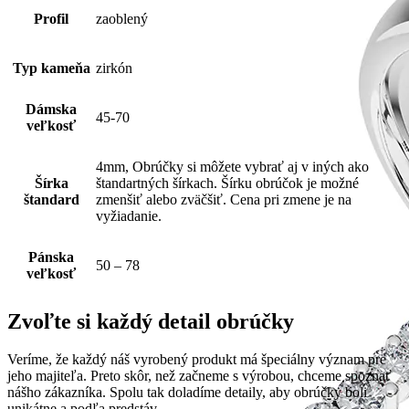
Profil
zaoblený
Typ kameňa
zirkón
Dámska
45-70
veľkosť
4mm, Obrúčky si môžete vybrať aj v iných ako
Šírka
štandartných šírkach. Šírku obrúčok je možné
štandard
zmenšiť alebo zväčšiť. Cena pri zmene je na
vyžiadanie.
Pánska
50 – 78
veľkosť
Zvoľte si každý detail obrúčky
Veríme, že každý náš vyrobený produkt má špeciálny význam pre
jeho majiteľa. Preto skôr, než začneme s výrobou, chceme spoznať
nášho zákazníka. Spolu tak doladíme detaily, aby obrúčky boli
unikátne a podľa predstáv.