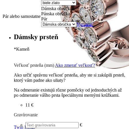
Dámska obrúčka
Pánska obrúčka
Pár alebo samostatne
Pár
Vymazať
Dámsky prsteň
*
Kameň
Zirkón
0 €
Briliant G-H/Si1-2
266
€
Veľkosť prsteňa (mm)
Ako zmerať veľkosť?
Ako určiť správnu veľkosť prsteňa, aby ste si zakúpili prsteň,
ktorý vám padne ako uliaty?
Na odmeranie existujú rôzne pomôcky od jednoduchých až
po odmeranie vášho prsta špeciálnymi mernými krúžkami.
11 €
Gravírovanie
€
Twin Rings