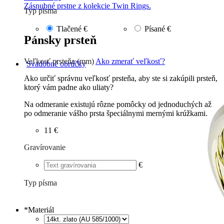
Zásnubné prstne z kolekcie Twin Rings.
Typ písma
Tlačené
€
Písané
€
Pánsky prsteň
Veľkosť prsteňa (mm)
Ako zmerať veľkosť?
Svadobné obrúčky
Ako určiť správnu veľkosť prsteňa, aby ste si zakúpili prsteň,
ktorý vám padne ako uliaty?
Na odmeranie existujú rôzne pomôcky od jednoduchých až
po odmeranie vášho prsta špeciálnymi mernými krúžkami.
11 €
Gravírovanie
€
Typ písma
Tlačené
€
Písané
€
*
Materiál