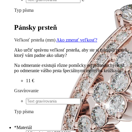
Typ písma
Tlačené
€
Písané
€
Pánsky prsteň
Veľkosť prsteňa (mm)
Ako zmerať veľkosť?
Ako určiť správnu veľkosť prsteňa, aby ste si zakúpili prsteň,
ktorý vám padne ako uliaty?
Na odmeranie existujú rôzne pomôcky od jednoduchých až
po odmeranie vášho prsta špeciálnymi mernými krúžkami.
11 €
Gravírovanie
€
Typ písma
Tlačené
€
Písané
€
*
Materiál