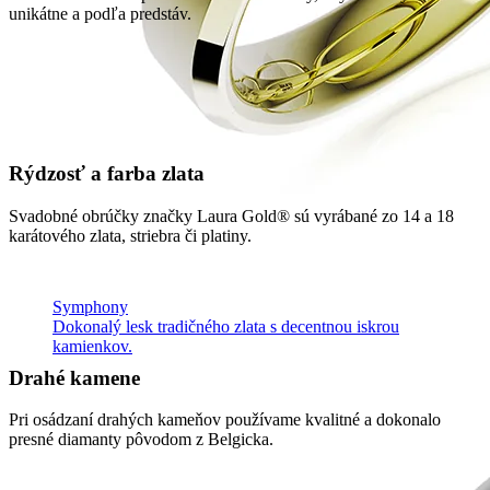
unikátne a podľa predstáv.
Rýdzosť a farba zlata
Svadobné obrúčky značky Laura Gold® sú vyrábané zo 14 a 18
karátového zlata, striebra či platiny.
Symphony
Dokonalý lesk tradičného zlata s decentnou iskrou
kamienkov.
Drahé kamene
Pri osádzaní drahých kameňov používame kvalitné a dokonalo
presné diamanty pôvodom z Belgicka.