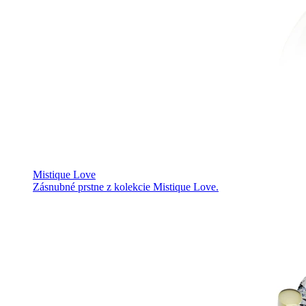
Mistique Love
Zásnubné prstne z kolekcie Mistique Love.