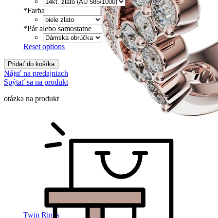
*
Farba
*
Pár alebo samostatne
Reset options
Pridať do košíka
Nájsť na predajniach
Spýtať sa na produkt
otázka na produkt
Twin Rings