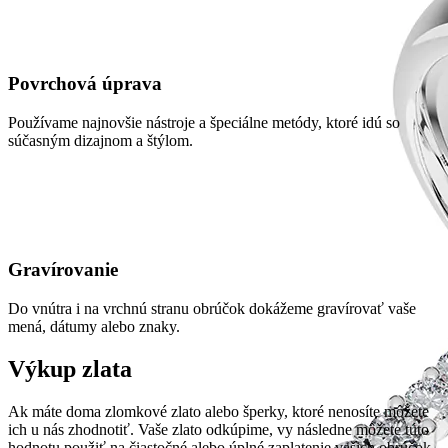
Povrchová úprava
Používame najnovšie nástroje a špeciálne metódy, ktoré idú so
súčasným dizajnom a štýlom.
Gravírovanie
Do vnútra i na vrchnú stranu obrúčok dokážeme gravírovať vaše
mená, dátumy alebo znaky.
Výkup zlata
Ak máte doma zlomkové zlato alebo šperky, ktoré nenosíte môžete
ich u nás zhodnotiť. Vaše zlato odkúpime, vy následne môžete túto
hodnotu použiť na čiastočné alebo úplné zaplatenie vašich obrúčok.