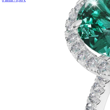
0
items
/
0,00
€