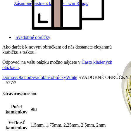
Zásnubné prstne z kolekcie Twin Rings.
Svadobné obrúčky
Ako darček k novým obrúčkam od nás dostanete elegantnú
krabičku s taškou.
Odpoveď na vašu otázku možno nájdete v
Často kladených
otázkach
.
Domov
Obchod
Svadobné obrúčky
White
SVADOBNÉ OBRÚČKY
– 577/2
Gravírovanie
áno
Počet
9ks
kamienkov
Veľkosť
1,5mm, 1,75mm, 2,25mm, 2,5mm, 2mm
kamienkov