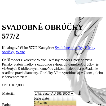
SVADOBNÉ OBRÚČKY –
577/2
Katalógové číslo:
577/2
Kategórie:
Svadobné obrúčky
,
Všetky
obrúčky
,
White
Ďalší model z kolekcie White. Krásny model z bieleho zlata .
Pánsky prsteň hladký s ozdobnou ryhou, do dámskej obrúčky je
vložených 9 trblietavých kameňov zirkónu , alebo na požiadanie
osadíme pravé diamanty. Obrúčky Vám vyrobíme aj v žltom , alebo
v červenom zlate.
Od:
1.167,80
€
Materiál
biele zlato
žlté zlato
Farba