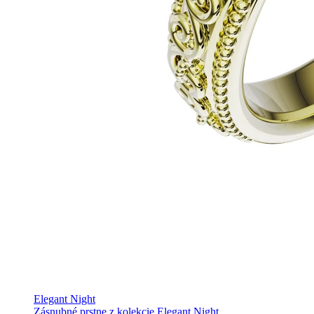
Elegant Night
Zásnubné prstne z kolekcie Elegant Night.