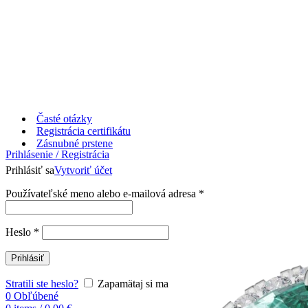
Časté otázky
Registrácia certifikátu
Zásnubné prstene
Prihlásenie / Registrácia
Prihlásiť sa
Vytvoriť účet
Používateľské meno alebo e-mailová adresa
*
Heslo
*
Prihlásiť
Stratili ste heslo?
Zapamätaj si ma
0
Obľúbené