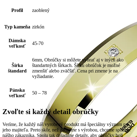
Profil
zaoblený
Typ kameňa
zirkón
Dámska
45-70
veľkosť
6mm, Obrúčky si môžete vybrať aj v iných ako
Šírka
štandartných šírkach. Šírku obrúčok je možné
štandard
zmenšiť alebo zväčšiť. Cena pri zmene je na
vyžiadanie.
Pánska
50 – 78
veľkosť
Zvoľte si každý detail obrúčky
Veríme, že každý náš vyrobený produkt má špeciálny význam pre
jeho majiteľa. Preto skôr, než začneme s výrobou, chceme spoznať
nášho zákazníka. Spolu tak doladíme detaily, aby obrúčky boli