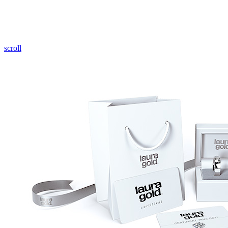
Pozrieť video
scroll