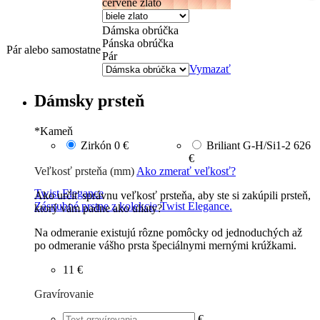
červené zlato
Dámska obrúčka
Pánska obrúčka
Pár alebo samostatne
Pár
Vymazať
Dámsky prsteň
*
Kameň
Zirkón
0 €
Briliant G-H/Si1-2
626
€
Veľkosť prsteňa (mm)
Ako zmerať veľkosť?
Twist Elegance
Ako určiť správnu veľkosť prsteňa, aby ste si zakúpili prsteň,
Zásnubné prstne z kolekcie Twist Elegance.
ktorý vám padne ako uliaty?
Na odmeranie existujú rôzne pomôcky od jednoduchých až
po odmeranie vášho prsta špeciálnymi mernými krúžkami.
11 €
Gravírovanie
€