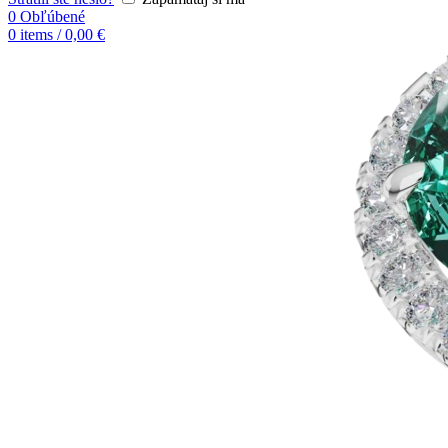
0
Obľúbené
0
items
/
0,00
€