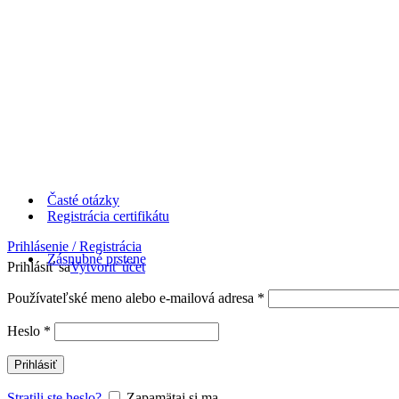
Časté otázky
Registrácia certifikátu
Prihlásenie / Registrácia
Zásnubné prstene
Prihlásiť sa
Vytvoriť účet
Používateľské meno alebo e-mailová adresa
*
Heslo
*
Prihlásiť
Stratili ste heslo?
Zapamätaj si ma