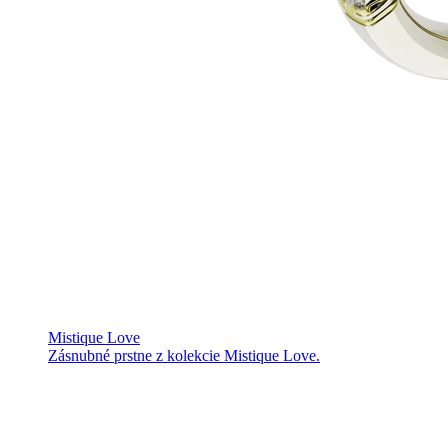
Mistique Love
Zásnubné prstne z kolekcie Mistique Love.