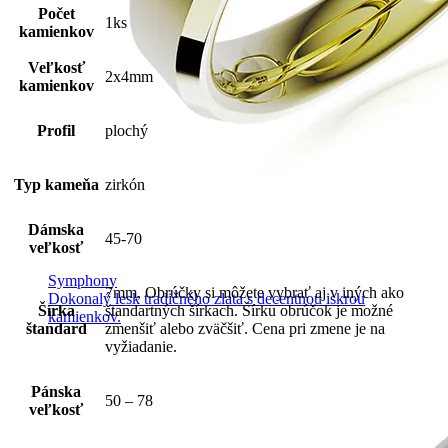
Počet
1ks
kamienkov
Veľkosť
2x4mm
kamienkov
Profil
plochý
Typ kameňa
zirkón
Dámska
45-70
veľkosť
Symphony
7mm, Obrúčky si môžete vybrať aj v iných ako
Dokonalý lesk tradičného zlata s decentnou iskrou
Šírka
štandartných šírkach. Šírku obrúčok je možné
kamienkov.
štandard
zmenšiť alebo zväčšiť. Cena pri zmene je na
vyžiadanie.
Pánska
50 – 78
veľkosť