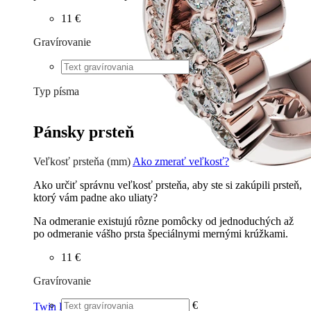
11 €
Gravírovanie
€
Typ písma
Tlačené
€
Písané
€
Pánsky prsteň
Veľkosť prsteňa (mm)
Ako zmerať veľkosť?
Ako určiť správnu veľkosť prsteňa, aby ste si zakúpili prsteň,
ktorý vám padne ako uliaty?
Na odmeranie existujú rôzne pomôcky od jednoduchých až
po odmeranie vášho prsta špeciálnymi mernými krúžkami.
11 €
Gravírovanie
€
Twin Rings