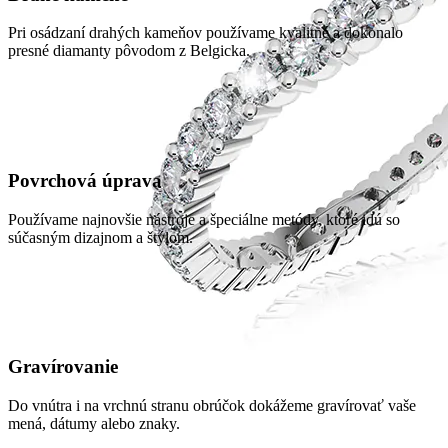
Pri osádzaní drahých kameňov používame kvalitné a dokonalo
presné diamanty pôvodom z Belgicka.
Povrchová úprava
Používame najnovšie nástroje a špeciálne metódy, ktoré idú so
súčasným dizajnom a štýlom.
Gravírovanie
Do vnútra i na vrchnú stranu obrúčok dokážeme gravírovať vaše
mená, dátumy alebo znaky.