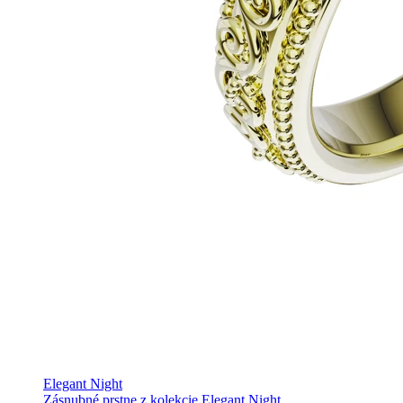
Elegant Night
Zásnubné prstne z kolekcie Elegant Night.