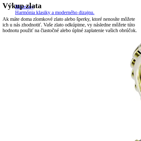
Výkup zlata
Harmony
Harmónia klasiky a moderného dizajnu.
Ak máte doma zlomkové zlato alebo šperky, ktoré nenosíte môžete
ich u nás zhodnotiť. Vaše zlato odkúpime, vy následne môžete túto
hodnotu použiť na čiastočné alebo úplné zaplatenie vašich obrúčok.