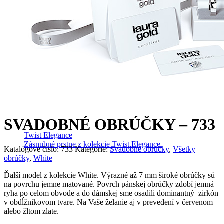
SVADOBNÉ OBRÚČKY – 733
Twist Elegance
Zásnubné prstne z kolekcie Twist Elegance.
Katalógové číslo:
733
Kategórie:
Svadobné obrúčky
,
Všetky
obrúčky
,
White
Ďalší model z kolekcie White. Výrazné až 7 mm široké obrúčky sú
na povrchu jemne matované. Povrch pánskej obrúčky zdobí jemná
ryha po celom obvode a do dámskej sme osadili dominantný zirkón
v obdĺžnikovom tvare. Na Vaše želanie aj v prevedení v červenom
alebo žltom zlate.