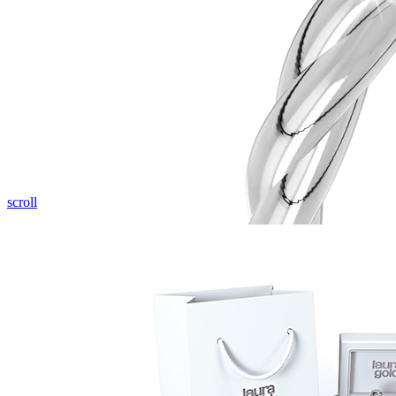
Pozrieť video
scroll