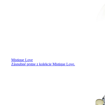
Mistique Love
Zásnubné prstne z kolekcie Mistique Love.