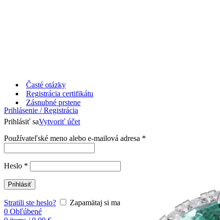
Časté otázky
Registrácia certifikátu
Zásnubné prstene
Prihlásenie / Registrácia
Prihlásiť sa
Vytvoriť účet
Používateľské meno alebo e-mailová adresa
*
Heslo
*
Prihlásiť
Stratili ste heslo?
Zapamätaj si ma
0
Obľúbené