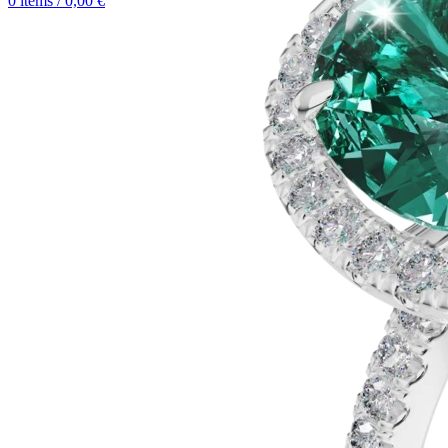
0
items
/
0,00
€