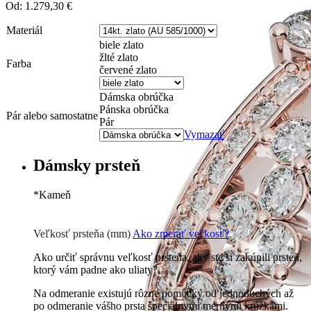
Od:
1.279,30
€
Materiál
biele zlato
žlté zlato
Farba
červené zlato
Dámska obrúčka
Pánska obrúčka
Pár alebo samostatne
Pár
Vymazať
Dámsky prsteň
*
Kameň
Zirkón
0 €
Briliant G-H/Si1-2
440
€
Veľkosť prsteňa (mm)
Ako zmerať veľkosť?
Ako určiť správnu veľkosť prsteňa, aby ste si zakúpili prsteň,
ktorý vám padne ako uliaty?
Na odmeranie existujú rôzne pomôcky od jednoduchých až
po odmeranie vášho prsta špeciálnymi mernými krúžkami.