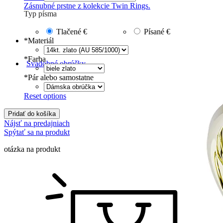
Zásnubné prstne z kolekcie Twin Rings.
Typ písma
Tlačené
€
Písané
€
*
Materiál
*
Farba
Svadobné obrúčky
*
Pár alebo samostatne
Reset options
Pridať do košíka
Nájsť na predajniach
Spýtať sa na produkt
otázka na produkt