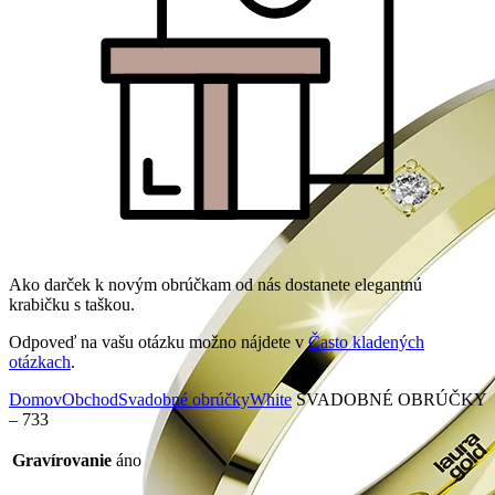
Ako darček k novým obrúčkam od nás dostanete elegantnú
krabičku s taškou.
Odpoveď na vašu otázku možno nájdete v
Často kladených
otázkach
.
Domov
Obchod
Svadobné obrúčky
White
SVADOBNÉ OBRÚČKY
– 733
Gravírovanie
áno