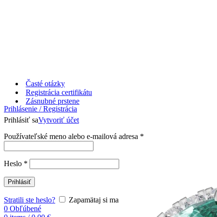
Časté otázky
Registrácia certifikátu
Zásnubné prstene
Prihlásenie / Registrácia
Prihlásiť sa
Vytvoriť účet
Používateľské meno alebo e-mailová adresa
*
Heslo
*
Prihlásiť
Stratili ste heslo?
Zapamätaj si ma
0
Obľúbené