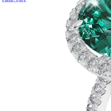
0
items
/
0,00
€