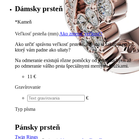
Dámsky prsteň
*
Kameň
Zirkón
€
Briliant G-H/Si1-2
38 €
Veľkosť prsteňa (mm)
Ako zmerať veľkosť?
Ako určiť správnu veľkosť prsteňa, aby ste si zakúpili prsteň,
ktorý vám padne ako uliaty?
Na odmeranie existujú rôzne pomôcky od jednoduchých až
po odmeranie vášho prsta špeciálnymi mernými krúžkami.
11 €
Gravírovanie
€
Typ písma
Tlačené
€
Písané
€
Pánsky prsteň
Twin Rings