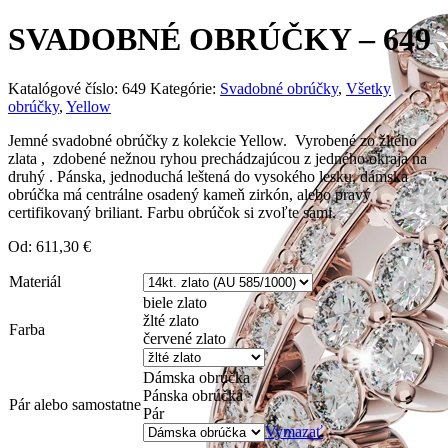
SVADOBNÉ OBRÚČKY – 649
Katalógové číslo:
649
Kategórie:
Svadobné obrúčky
,
Všetky
obrúčky
,
Yellow
Jemné svadobné obrúčky z kolekcie Yellow. Vyrobené zo žltého
zlata , zdobené nežnou ryhou prechádzajúcou z jedného okraja na
druhý . Pánska, jednoduchá leštená do vysokého lesku, dámska
obrúčka má centrálne osadený kameň zirkón, alebo pravý
certifikovaný briliant. Farbu obrúčok si zvoľte sami.
Od:
611,30
€
Materiál
biele zlato
žlté zlato
Farba
červené zlato
Dámska obrúčka
Pánska obrúčka
Pár alebo samostatne
Pár
Vymazať