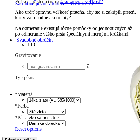
Veľkosť prsteňa (mm)
Ako zmerať veľkosť?
Zásnubné prstne z kolekcie Twin Rings.
Ako určiť správnu veľkosť prsteňa, aby ste si zakúpili prsteň,
ktorý vám padne ako uliaty?
Na odmeranie existujú rôzne pomôcky od jednoduchých až
po odmeranie vášho prsta špeciálnymi mernými krúžkami.
Svadobné obrúčky
11 €
Gravírovanie
€
Typ písma
Tlačené
€
Písané
€
*
Materiál
*
Farba
*
Pár alebo samostatne
Reset options