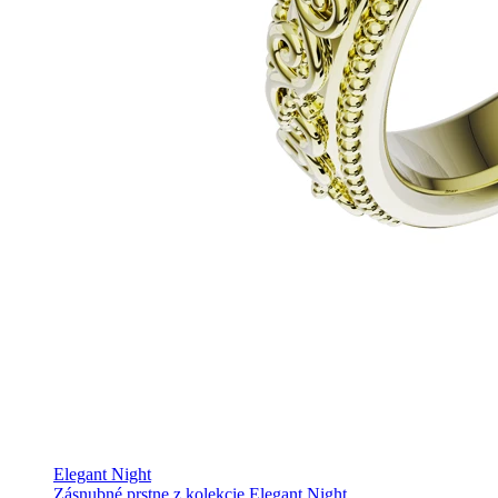
Elegant Night
Zásnubné prstne z kolekcie Elegant Night.