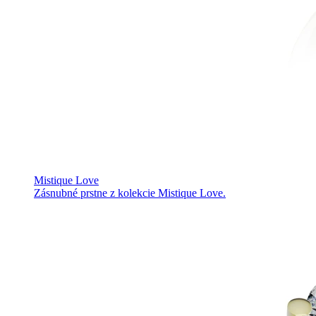
Mistique Love
Zásnubné prstne z kolekcie Mistique Love.