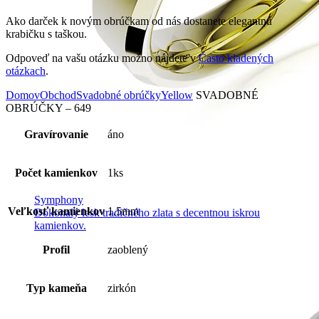
Ako darček k novým obrúčkam od nás dostanete elegantnú
krabičku s taškou.
Odpoveď na vašu otázku možno nájdete v
Často kladených
otázkach
.
Domov
Obchod
Svadobné obrúčky
Yellow
SVADOBNÉ
OBRÚČKY – 649
Gravírovanie
áno
Počet kamienkov
1ks
Symphony
Veľkosť kamienkov
1,5mm
Dokonalý lesk tradičného zlata s decentnou iskrou
kamienkov.
Profil
zaoblený
Typ kameňa
zirkón