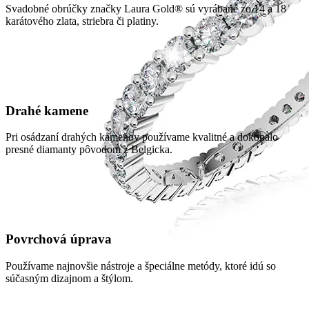
Svadobné obrúčky značky Laura Gold® sú vyrábané zo 14 a 18
karátového zlata, striebra či platiny.
Drahé kamene
Pri osádzaní drahých kameňov používame kvalitné a dokonalo
presné diamanty pôvodom z Belgicka.
Povrchová úprava
Používame najnovšie nástroje a špeciálne metódy, ktoré idú so
súčasným dizajnom a štýlom.