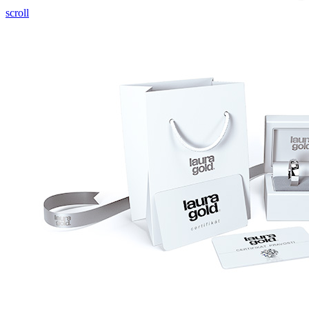
Pozrieť video
scroll
Twist Elegance
Zásnubné prstne z kolekcie Twist Elegance.