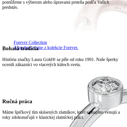
pomôžeme s výberom alebo úpravami prsteňa podľa Vašich
predstáv.
Forever Collection
Zásnubné prstne z kolekcie Forever.
Bohatá tradícia
História značky Laura Gold® sa píše od roku 1991. Naše šperky
ocenili zákazníci vo viacerých kútoch sveta.
Ručná práca
Máme špičkový tím skúsených zlatníkov, ktorí sa naplno venujú a
roky zdokonaľujú v klasickej zlatníckej práci.