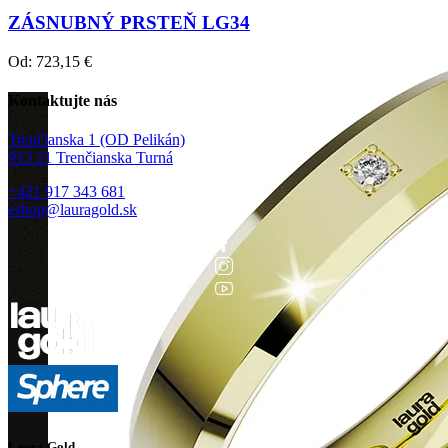
ZÁSNUBNÝ PRSTEŇ LG34
Od:
723,15
€
Kontaktujte nás
Trenčianska 1 (OD Pelikán)
913 21 Trenčianska Turná
+421 917 343 681
eshop@lauragold.sk
Laura Gold