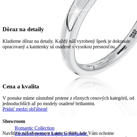
Dôraz na detaily
Kladieme dôraz na detaily. Každý náš vyrobený šperk je dokonale
opracovaný a kamienky sú osadené s vysokou presnosťou.
Cena a kvalita
V ponuke máme zásnubné prstene z rôznych cenových kategórií, od
jednoduchších až po modely osadené briliantmi.
Pridať medzi obľúbené
Showroom
Romantic Collection
Navštívte náš showroom Laura Gold®, kde Vám ochotne
Zásnubné prstne z kolekcie Romantic.