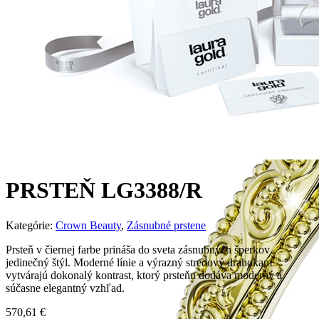
PRSTEŇ LG3388/R
Kategórie:
Crown Beauty
,
Zásnubné prstene
Prsteň v čiernej farbe prináša do sveta zásnubných šperkov
jedinečný štýl. Moderné línie a výrazný stredový drahokam
vytvárajú dokonalý kontrast, ktorý prsteňu dodáva moderný a
súčasne elegantný vzhľad.
570,61
€