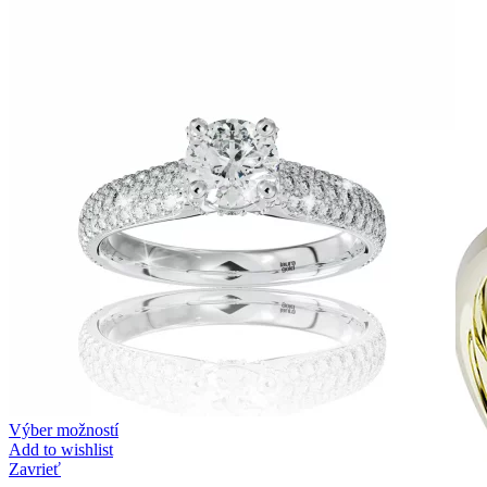
Zásnubné prstne z kolekcie Twin Rings.
Svadobné obrúčky
Výber možností
Add to wishlist
Zavrieť