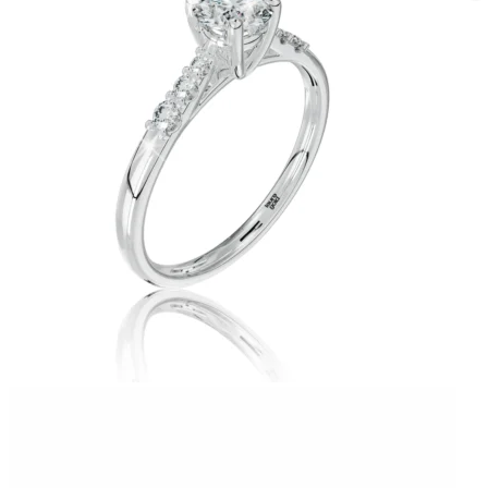
Twist Elegance
Zásnubné prstne z kolekcie Twist Elegance.