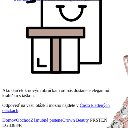
Ako darček k novým obrúčkam od nás dostanete elegantnú
krabičku s taškou.
Odpoveď na vašu otázku možno nájdete v
Často kladených
otázkach
.
Domov
Obchod
Zásnubné prstene
Crown Beauty
PRSTEŇ
LG3388/R