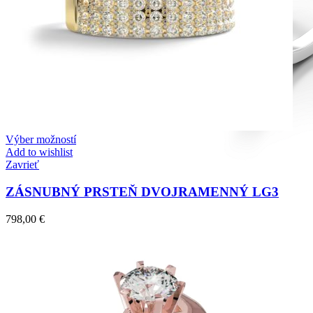
Výber možností
Add to wishlist
Zavrieť
ZÁSNUBNÝ PRSTEŇ DVOJRAMENNÝ LG3
798,00
€
Diamond Line
Zásnubné prstne z kolekcie Diamonds line.