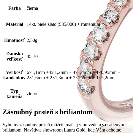
Farba
čierna
Materiál
14kt. biele zlato (585/000) + rhutenium
Hmotnosť
2,50g
Dámska
45-70
veľkosť
Veľkosť
6×1,1mm +4x 1,2mm + 4×1,4mm + 4×0,95mm +
kamienkov
2×1,6mm + 2×1,3mm + 2×2,2mm + 1×5,2mm
Typ
zirkón
kameňa
Zásnubný prsteň s briliantom
Vybraný zásnubný prsteň môžete mať aj v prevedení s osadeným
briliantom. Navštívte showroom Laura Gold, kde Vám ochotne