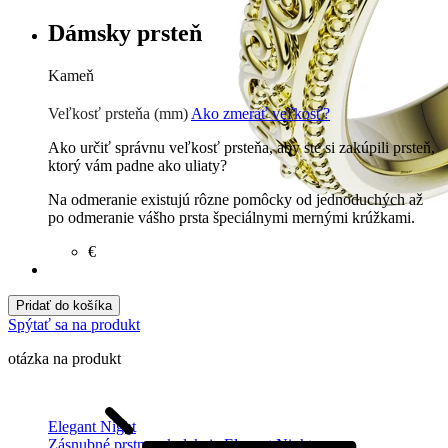
Dámsky prsteň
Kameň
Zirkón
€
Prírodné kamene
€
Veľkosť prsteňa (mm)
Ako zmerať veľkosť?
Ako určiť správnu veľkosť prsteňa, aby ste si zakúpili prsteň,
ktorý vám padne ako uliaty?
Na odmeranie existujú rôzne pomôcky od jednoduchých až
po odmeranie vášho prsta špeciálnymi mernými krúžkami.
€
Pridať do košíka
Spýtať sa na produkt
otázka na produkt
Elegant Night
Zásnubné prstne z kolekcie Elegant Night.