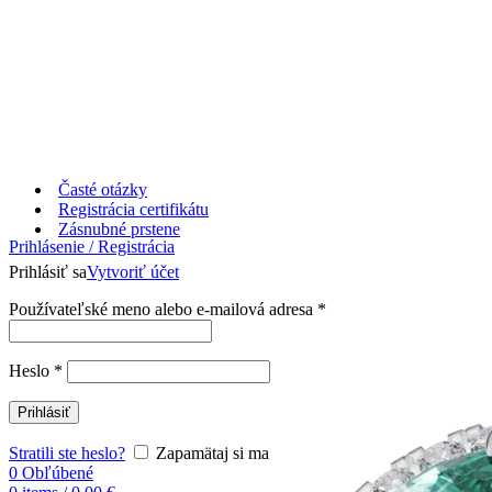
Časté otázky
Registrácia certifikátu
Zásnubné prstene
Prihlásenie / Registrácia
Prihlásiť sa
Vytvoriť účet
Používateľské meno alebo e-mailová adresa
*
Heslo
*
Prihlásiť
Stratili ste heslo?
Zapamätaj si ma
0
Obľúbené