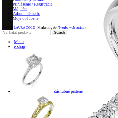
Prihlásenie / Registrácia
Môj účet
Zabudnuté heslo
Moje obľúbené
© 2019
LAURA GOLD
| Marketing Art
Tvorba web stránok
Search
Menu
e-shop
Zásnubné prstene