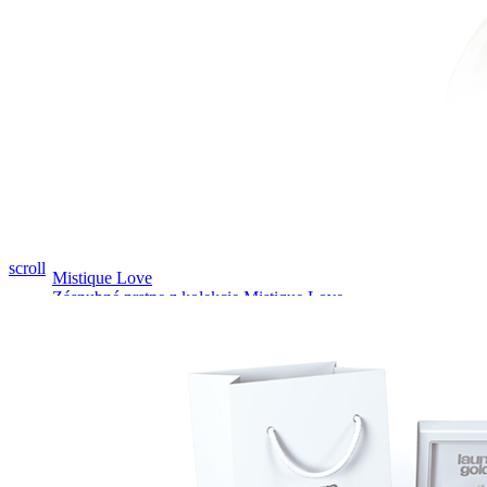
Pozrieť video
scroll
Mistique Love
Zásnubné prstne z kolekcie Mistique Love.