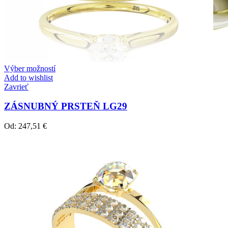
Výber možností
Add to wishlist
Zavrieť
ZÁSNUBNÝ PRSTEŇ LG29
Od:
247,51
€
Crown Beauty
Zásnubné prstne z kolekcie Crown Beauty.