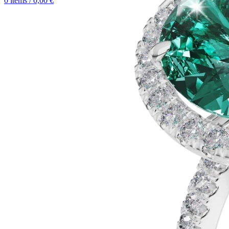
0
items
/
0,00
€