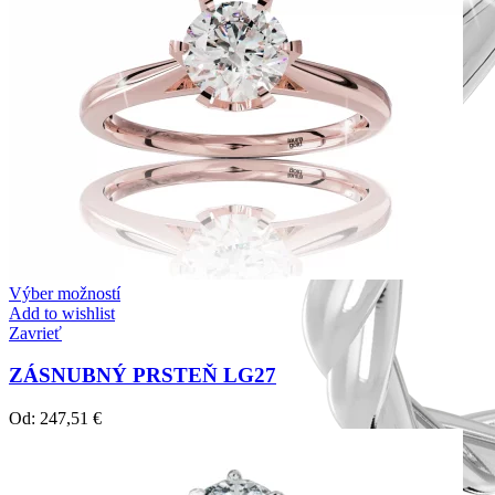
Výber možností
Add to wishlist
Zavrieť
ZÁSNUBNÝ PRSTEŇ LG27
Od:
247,51
€