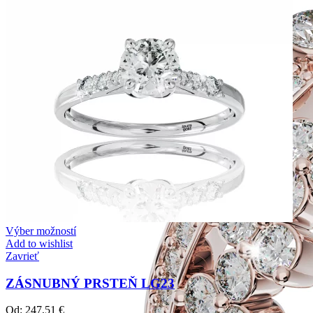
Výber možností
Add to wishlist
Zavrieť
ZÁSNUBNÝ PRSTEŇ LG23
Od:
247,51
€