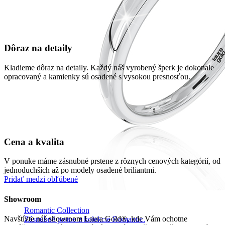
Dôraz na detaily
Kladieme dôraz na detaily. Každý náš vyrobený šperk je dokonale
opracovaný a kamienky sú osadené s vysokou presnosťou.
Cena a kvalita
V ponuke máme zásnubné prstene z rôznych cenových kategórií, od
jednoduchších až po modely osadené briliantmi.
Pridať medzi obľúbené
Showroom
Romantic Collection
Navštívte náš showroom Laura Gold®, kde Vám ochotne
Zásnubné prstne z kolekcie Romantic.