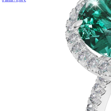
0
items
/
0,00
€