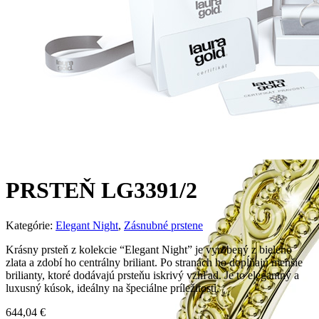
PRSTEŇ LG3391/2
Kategórie:
Elegant Night
,
Zásnubné prstene
Krásny prsteň z kolekcie “Elegant Night” je vyrobený z bieleho
zlata a zdobí ho centrálny briliant. Po stranách ho dopĺňajú menšie
brilianty, ktoré dodávajú prsteňu iskrivý vzhľad. Je to elegantný a
luxusný kúsok, ideálny na špeciálne príležitosti.
644,04
€