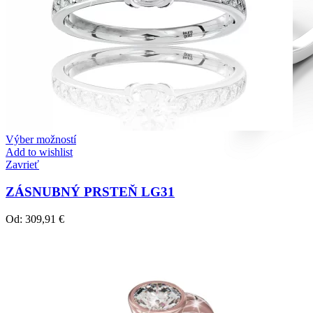
Výber možností
Add to wishlist
Zavrieť
ZÁSNUBNÝ PRSTEŇ LG31
Od:
309,91
€
Diamond Line
Zásnubné prstne z kolekcie Diamonds line.