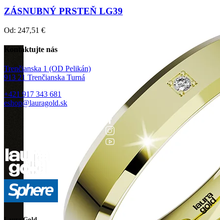
ZÁSNUBNÝ PRSTEŇ LG39
Od:
247,51
€
Kontaktujte nás
Trenčianska 1 (OD Pelikán)
913 21 Trenčianska Turná
+421 917 343 681
eshop@lauragold.sk
Laura Gold