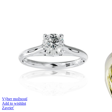
Zásnubné prstne z kolekcie Twin Rings.
Svadobné obrúčky
Výber možností
Add to wishlist
Zavrieť