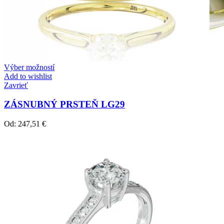
Výber možností
Add to wishlist
Zavrieť
ZÁSNUBNÝ PRSTEŇ LG29
Od:
247,51
€
Crown Beauty
Zásnubné prstne z kolekcie Crown Beauty.