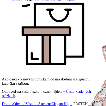
Ako darček k novým obrúčkam od nás dostanete elegantnú
krabičku s taškou.
Odpoveď na vašu otázku možno nájdete v
Často kladených
otázkach
.
Domov
Obchod
Zásnubné prstene
Elegant Night
PRSTEŇ