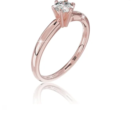
Twist Elegance
Zásnubné prstne z kolekcie Twist Elegance.