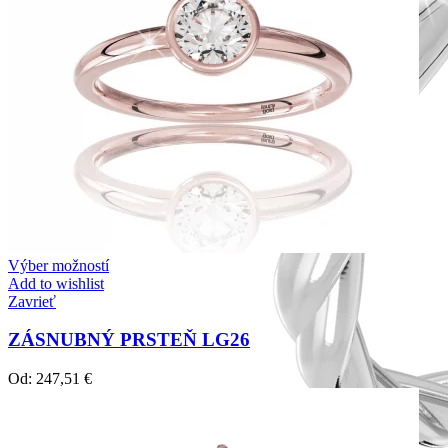
Výber možností
Add to wishlist
Zavrieť
ZÁSNUBNÝ PRSTEŇ LG26
Od:
247,51
€