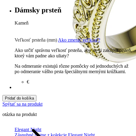
Dámsky prsteň
Kameň
Zirkón
€
Briliant G-H/Si1-2
1464 €
Veľkosť prsteňa (mm)
Ako zmerať veľkosť?
Ako určiť správnu veľkosť prsteňa, aby ste si zakúpili prsteň,
ktorý vám padne ako uliaty?
Na odmeranie existujú rôzne pomôcky od jednoduchých až
po odmeranie vášho prsta špeciálnymi mernými krúžkami.
€
Pridať do košíka
Spýtať sa na produkt
otázka na produkt
Elegant Night
Zásnubné prstne z kolekcie Elegant Night.