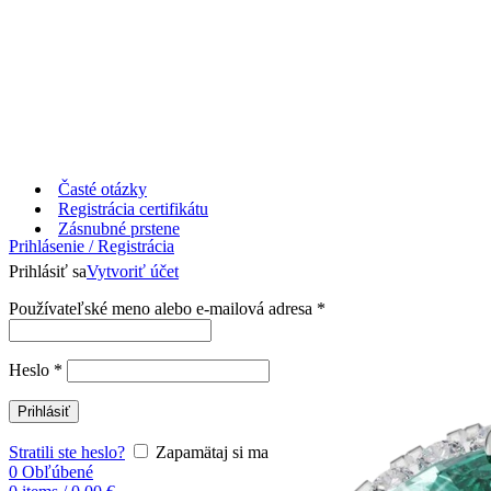
Časté otázky
Registrácia certifikátu
Zásnubné prstene
Prihlásenie / Registrácia
Prihlásiť sa
Vytvoriť účet
Používateľské meno alebo e-mailová adresa
*
Heslo
*
Prihlásiť
Stratili ste heslo?
Zapamätaj si ma
0
Obľúbené