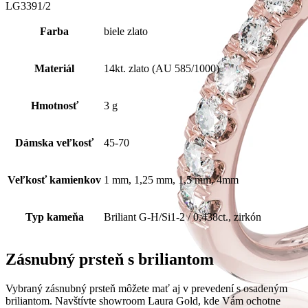
LG3391/2
Farba
biele zlato
Materiál
14kt. zlato (AU 585/1000)
Hmotnosť
3 g
Dámska veľkosť
45-70
Veľkosť kamienkov
1 mm, 1,25 mm, 1,5 mm, 4mm
Typ kameňa
Briliant G-H/Si1-2 / 0,438ct., zirkón
Zásnubný prsteň s briliantom
Vybraný zásnubný prsteň môžete mať aj v prevedení s osadeným
briliantom. Navštívte showroom Laura Gold, kde Vám ochotne