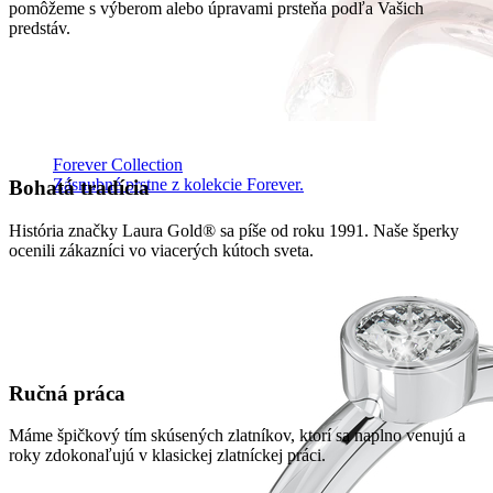
pomôžeme s výberom alebo úpravami prsteňa podľa Vašich
predstáv.
Forever Collection
Zásnubné prstne z kolekcie Forever.
Bohatá tradícia
História značky Laura Gold® sa píše od roku 1991. Naše šperky
ocenili zákazníci vo viacerých kútoch sveta.
Ručná práca
Máme špičkový tím skúsených zlatníkov, ktorí sa naplno venujú a
roky zdokonaľujú v klasickej zlatníckej práci.