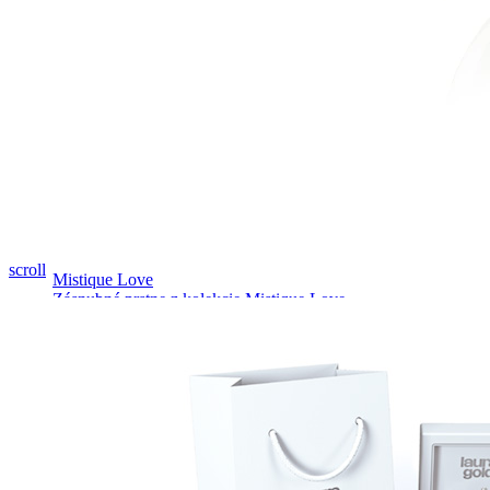
Pozrieť video
scroll
Mistique Love
Zásnubné prstne z kolekcie Mistique Love.