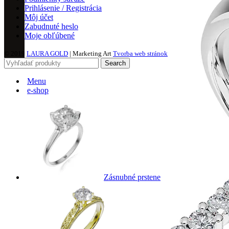
Prihlásenie / Registrácia
Môj účet
Zabudnuté heslo
Moje obľúbené
© 2019
LAURA GOLD
| Marketing Art
Tvorba web stránok
Search
Menu
e-shop
Zásnubné prstene