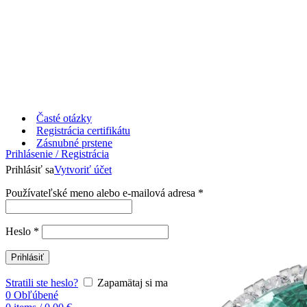
Časté otázky
Registrácia certifikátu
Zásnubné prstene
Prihlásenie / Registrácia
Prihlásiť sa
Vytvoriť účet
Používateľské meno alebo e-mailová adresa
*
Heslo
*
Prihlásiť
Stratili ste heslo?
Zapamätaj si ma
0
Obľúbené