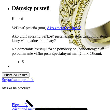
Dámsky prsteň
Kameň
Zirkón
€
Prírodné kamene
€
Veľkosť prsteňa (mm)
Ako zmerať veľkosť?
Ako určiť správnu veľkosť prsteňa, aby ste si zakúpili prsteň,
ktorý vám padne ako uliaty?
Na odmeranie existujú rôzne pomôcky od jednoduchých až
po odmeranie vášho prsta špeciálnymi mernými krúžkami.
€
Pridať do košíka
Spýtať sa na produkt
otázka na produkt
Elegant Night
Zásnubné prstne z kolekcie Elegant Night.