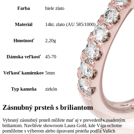
Farba
biele zlato
Materiál
14kt. zlato (AU 585/1000)
Hmotnosť
2,20g
Dámska veľkosť
45-70
Veľkosť kamienkov
5mm
Typ kameňa
zirkón
Zásnubný prsteň s briliantom
Vybraný zásnubný prsteň môžete mať aj v prevedení s osadeným
briliantom. Navštívte showroom Laura Gold, kde Vám ochotne
pomôžeme s výberom alebo úpravami prsteňa podľa Vašich