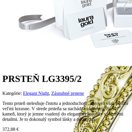
PRSTEŇ LG3395/2
Kategórie:
Elegant Night
,
Zásnubné prstene
Tento prsteň stelesňuje čistotu a jednoduchosť, zároveň však pôsobí
veľmi luxusne. V strede prsteňa sa nachádza nádherný, žiarivý
kameň, ktorý je jemne vsadený do elegantnej korunky s jemnými
detailmi. Je to dokonalý symbol lásky a oddanosti.
372,88
€