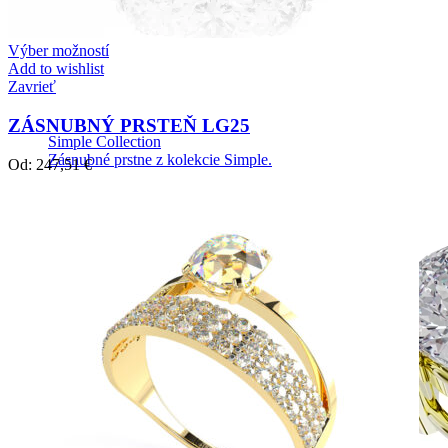
Výber možností
Add to wishlist
Zavrieť
ZÁSNUBNÝ PRSTEŇ LG25
Simple Collection
Zásnubné prstne z kolekcie Simple.
Od:
247,51
€