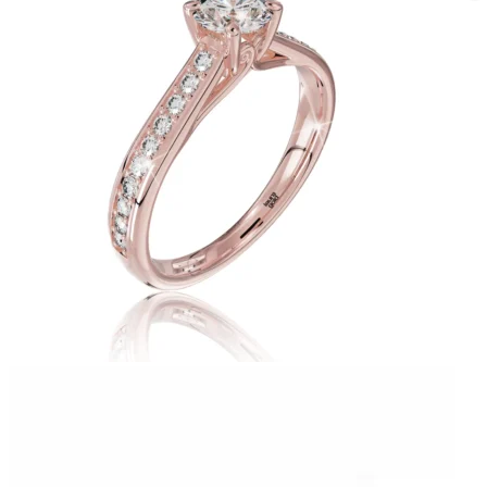
Twist Elegance
Zásnubné prstne z kolekcie Twist Elegance.