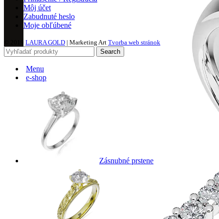
Môj účet
Zabudnuté heslo
Moje obľúbené
© 2019
LAURA GOLD
| Marketing Art
Tvorba web stránok
Search
Menu
e-shop
Zásnubné prstene