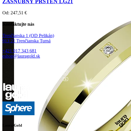
ZÁSNUBNÝ PRSTEŇ LG21
Od:
247,51
€
Kontaktujte nás
Trenčianska 1 (OD Pelikán)
913 21 Trenčianska Turná
+421 917 343 681
eshop@lauragold.sk
Laura Gold