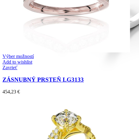
Výber možností
Add to wishlist
Zavrieť
ZÁSNUBNÝ PRSTEŇ LG3133
454,23
€
Diamond Line
Zásnubné prstne z kolekcie Diamonds line.