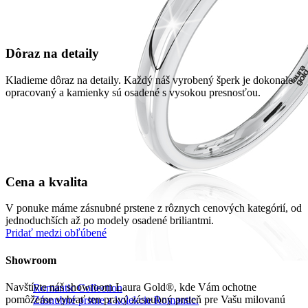
Dôraz na detaily
Kladieme dôraz na detaily. Každý náš vyrobený šperk je dokonale
opracovaný a kamienky sú osadené s vysokou presnosťou.
Cena a kvalita
V ponuke máme zásnubné prstene z rôznych cenových kategórií, od
jednoduchších až po modely osadené briliantmi.
Pridať medzi obľúbené
Showroom
Navštívte náš showroom Laura Gold®, kde Vám ochotne
Romantic Collection
pomôžeme vybrať ten pravý zásnubný prsteň pre Vašu milovanú
Zásnubné prstne z kolekcie Romantic.