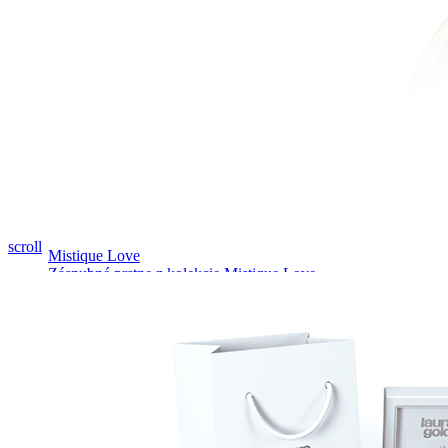
Pozrieť video
scroll
Mistique Love
Zásnubné prstne z kolekcie Mistique Love.