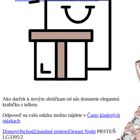
Ako darček k novým obrúčkam od nás dostanete elegantnú
krabičku s taškou.
Odpoveď na vašu otázku možno nájdete v
Často kladených
otázkach
.
Domov
Obchod
Zásnubné prstene
Elegant Night
PRSTEŇ
LG3395/2