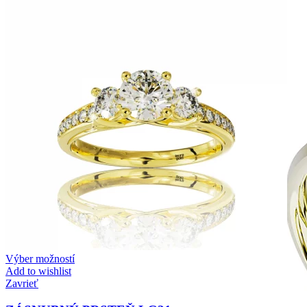
Zásnubné prstne z kolekcie Twin Rings.
Svadobné obrúčky
Výber možností
Add to wishlist
Zavrieť