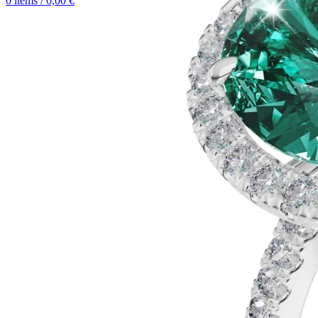
0
items
/
0,00
€