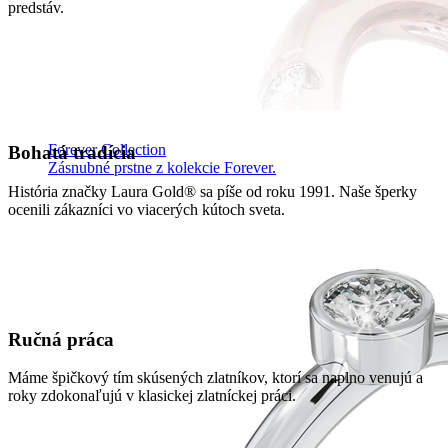
predstáv.
Forever Collection
Bohatá tradícia
Zásnubné prstne z kolekcie Forever.
História značky Laura Gold® sa píše od roku 1991. Naše šperky
ocenili zákazníci vo viacerých kútoch sveta.
Ručná práca
Máme špičkový tím skúsených zlatníkov, ktorí sa naplno venujú a
roky zdokonaľujú v klasickej zlatníckej práci.