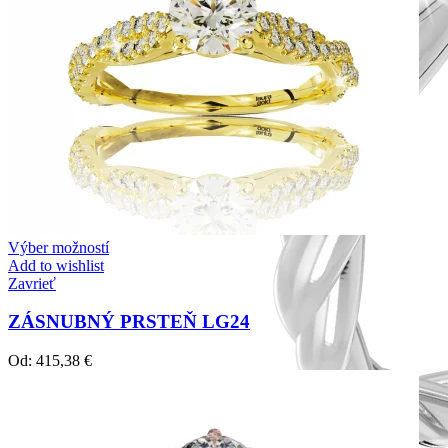
Výber možností
Add to wishlist
Zavrieť
ZÁSNUBNÝ PRSTEŇ LG24
Od:
415,38
€