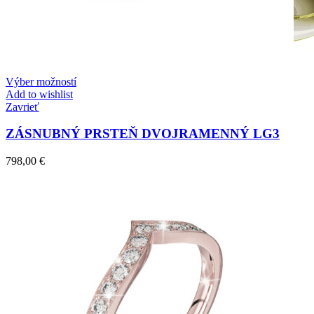
Výber možností
Add to wishlist
Zavrieť
ZÁSNUBNÝ PRSTEŇ DVOJRAMENNÝ LG3
798,00
€
Crown Beauty
Zásnubné prstne z kolekcie Crown Beauty.