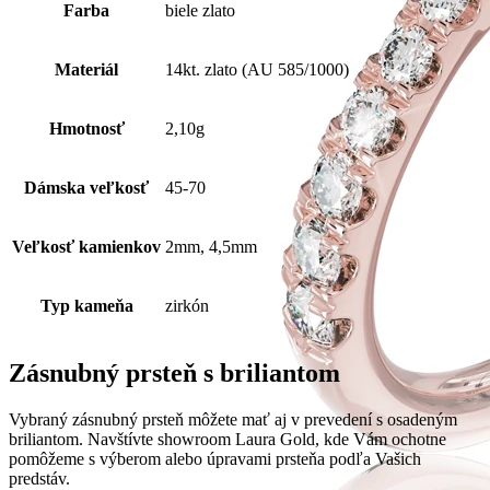
Farba
biele zlato
Materiál
14kt. zlato (AU 585/1000)
Hmotnosť
2,10g
Dámska veľkosť
45-70
Veľkosť kamienkov
2mm, 4,5mm
Typ kameňa
zirkón
Zásnubný prsteň s briliantom
Vybraný zásnubný prsteň môžete mať aj v prevedení s osadeným
briliantom. Navštívte showroom Laura Gold, kde Vám ochotne
pomôžeme s výberom alebo úpravami prsteňa podľa Vašich
predstáv.