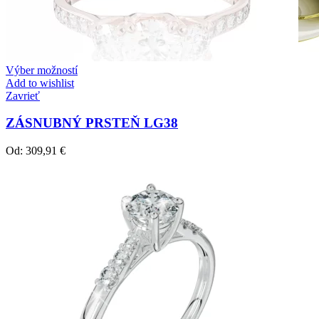
Výber možností
Add to wishlist
Zavrieť
ZÁSNUBNÝ PRSTEŇ LG38
Od:
309,91
€
Crown Beauty
Zásnubné prstne z kolekcie Crown Beauty.