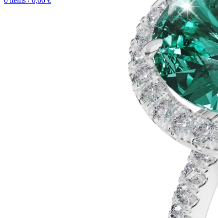
0
items
/
0,00
€