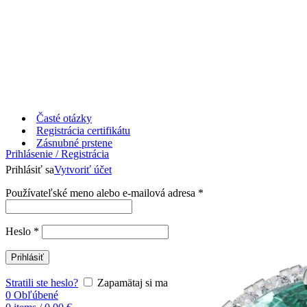
Časté otázky
Registrácia certifikátu
Zásnubné prstene
Prihlásenie / Registrácia
Prihlásiť sa
Vytvoriť účet
Používateľské meno alebo e-mailová adresa
*
Heslo
*
Prihlásiť
Stratili ste heslo?
Zapamätaj si ma
0
Obľúbené