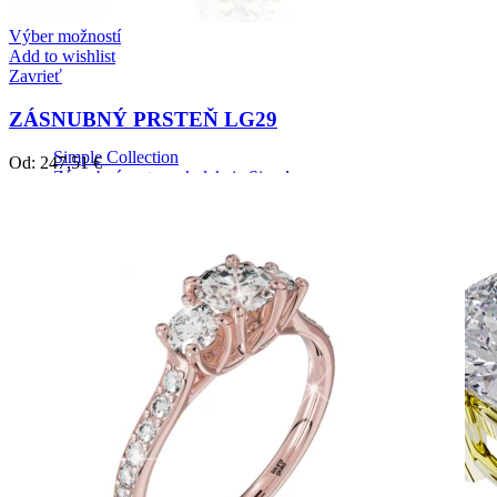
Výber možností
Add to wishlist
Zavrieť
ZÁSNUBNÝ PRSTEŇ LG29
Simple Collection
Od:
247,51
€
Zásnubné prstne z kolekcie Simple.