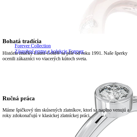
Bohatá tradícia
Forever Collection
Zásnubné prstne z kolekcie Forever.
História značky Laura Gold® sa píše od roku 1991. Naše šperky
ocenili zákazníci vo viacerých kútoch sveta.
Ručná práca
Máme špičkový tím skúsených zlatníkov, ktorí sa naplno venujú a
roky zdokonaľujú v klasickej zlatníckej práci.