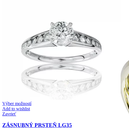
Zásnubné prstne z kolekcie Twin Rings.
Svadobné obrúčky
Výber možností
Add to wishlist
Zavrieť
ZÁSNUBNÝ PRSTEŇ LG35