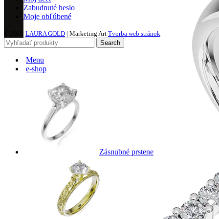
Zabudnuté heslo
Moje obľúbené
© 2019
LAURA GOLD
| Marketing Art
Tvorba web stránok
Search
Menu
e-shop
Zásnubné prstene