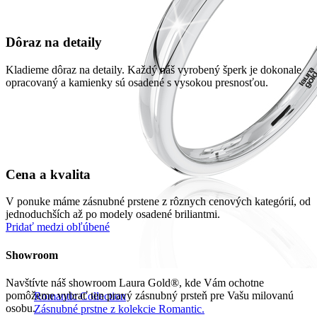
Dôraz na detaily
Kladieme dôraz na detaily. Každý náš vyrobený šperk je dokonale
opracovaný a kamienky sú osadené s vysokou presnosťou.
Cena a kvalita
V ponuke máme zásnubné prstene z rôznych cenových kategórií, od
jednoduchších až po modely osadené briliantmi.
Pridať medzi obľúbené
Showroom
Navštívte náš showroom Laura Gold®, kde Vám ochotne
pomôžeme vybrať ten pravý zásnubný prsteň pre Vašu milovanú
Romantic Collection
osobu.
Zásnubné prstne z kolekcie Romantic.