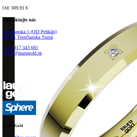
Od:
309,91
€
Kontaktujte nás
Trenčianska 1 (OD Pelikán)
913 21 Trenčianska Turná
+421 917 343 681
eshop@lauragold.sk
Laura Gold