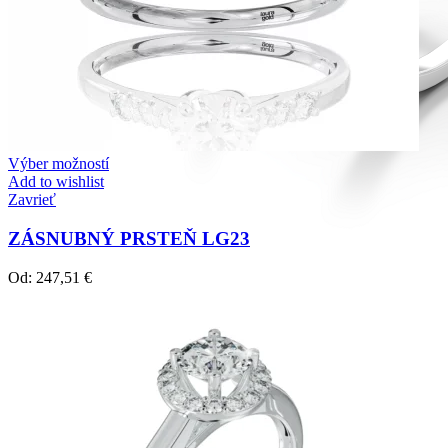
Výber možností
Add to wishlist
Zavrieť
ZÁSNUBNÝ PRSTEŇ LG23
Od:
247,51
€
Diamond Line
Zásnubné prstne z kolekcie Diamonds line.