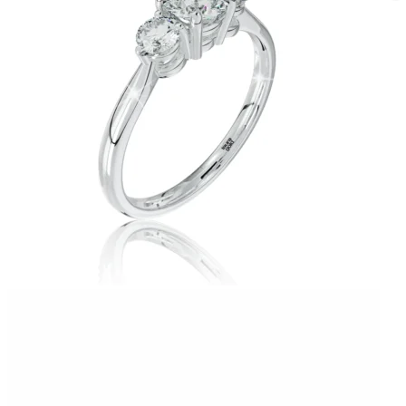
Twist Elegance
Zásnubné prstne z kolekcie Twist Elegance.