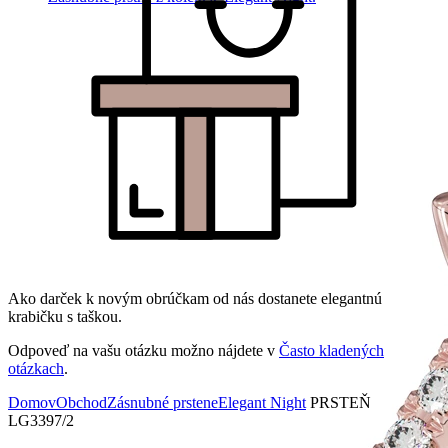
Ako darček k novým obrúčkam od nás dostanete elegantnú
krabičku s taškou.
Odpoveď na vašu otázku možno nájdete v
Často kladených
otázkach
.
Domov
Obchod
Zásnubné prstene
Elegant Night
PRSTEŇ
LG3397/2