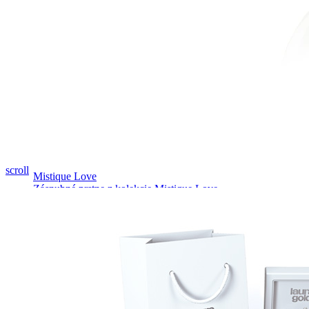
Pozrieť video
scroll
Mistique Love
Zásnubné prstne z kolekcie Mistique Love.