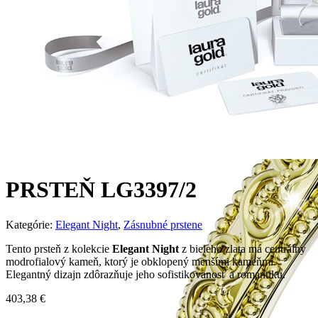
PRSTEŇ LG3397/2
Kategórie:
Elegant Night
,
Zásnubné prstene
Tento prsteň z kolekcie
Elegant Night
z bieleho zlata má centrálny
modrofialový kameň, ktorý je obklopený menšími kameňmi.
Elegantný dizajn zdôrazňuje jeho sofistikovanosť a romantiku.
403,38
€