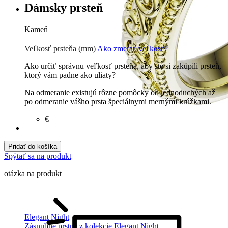
Dámsky prsteň
Kameň
Zirkón
€
Prírodné kamene
€
Veľkosť prsteňa (mm)
Ako zmerať veľkosť?
Ako určiť správnu veľkosť prsteňa, aby ste si zakúpili prsteň,
ktorý vám padne ako uliaty?
Na odmeranie existujú rôzne pomôcky od jednoduchých až
po odmeranie vášho prsta špeciálnymi mernými krúžkami.
€
Pridať do košíka
Spýtať sa na produkt
otázka na produkt
Elegant Night
Zásnubné prstne z kolekcie Elegant Night.