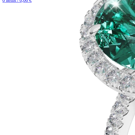
0
items
/
0,00
€