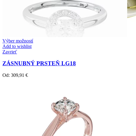
Výber možností
Add to wishlist
Zavrieť
ZÁSNUBNÝ PRSTEŇ LG18
Od:
309,91
€
Crown Beauty
Zásnubné prstne z kolekcie Crown Beauty.