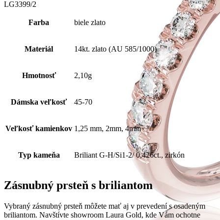
LG3399/2
Farba
biele zlato
Materiál
14kt. zlato (AU 585/1000)
Hmotnosť
2,10g
Dámska veľkosť
45-70
Veľkosť kamienkov
1,25 mm, 2mm, 4mm
Typ kameňa
Briliant G-H/Si1-2/ 0,426ct., zirkón
Zásnubný prsteň s briliantom
Vybraný zásnubný prsteň môžete mať aj v prevedení s osadeným
briliantom. Navštívte showroom Laura Gold, kde Vám ochotne