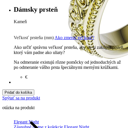
Dámsky prsteň
Kameň
Zirkón
€
Briliant G-H/Si1-2
1342 €
Veľkosť prsteňa (mm)
Ako zmerať veľkosť?
Ako určiť správnu veľkosť prsteňa, aby ste si zakúpili prsteň,
ktorý vám padne ako uliaty?
Na odmeranie existujú rôzne pomôcky od jednoduchých až
po odmeranie vášho prsta špeciálnymi mernými krúžkami.
€
Pridať do košíka
Spýtať sa na produkt
otázka na produkt
Elegant Night
Zásnubné prstne z kolekcie Elegant Night.