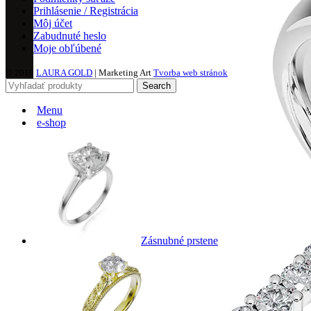
Prihlásenie / Registrácia
Môj účet
Zabudnuté heslo
Moje obľúbené
© 2019
LAURA GOLD
| Marketing Art
Tvorba web stránok
Search
Menu
e-shop
Zásnubné prstene