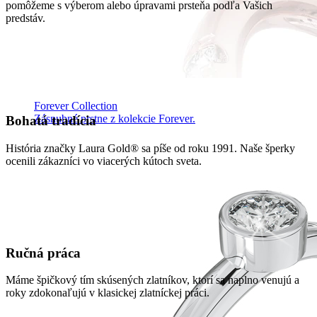
pomôžeme s výberom alebo úpravami prsteňa podľa Vašich
predstáv.
Forever Collection
Zásnubné prstne z kolekcie Forever.
Bohatá tradícia
História značky Laura Gold® sa píše od roku 1991. Naše šperky
ocenili zákazníci vo viacerých kútoch sveta.
Ručná práca
Máme špičkový tím skúsených zlatníkov, ktorí sa naplno venujú a
roky zdokonaľujú v klasickej zlatníckej práci.