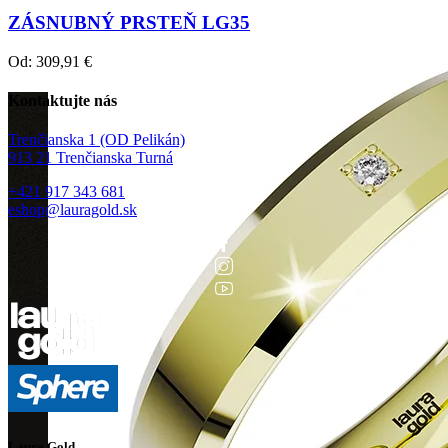
ZÁSNUBNÝ PRSTEŇ LG35
Od:
309,91
€
Kontaktujte nás
Trenčianska 1 (OD Pelikán)
913 21 Trenčianska Turná
+421 917 343 681
eshop@lauragold.sk
Laura Gold