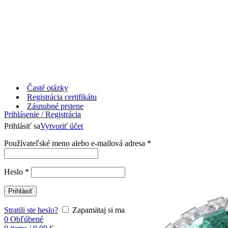
Časté otázky
Registrácia certifikátu
Zásnubné prstene
Prihlásenie / Registrácia
Prihlásiť sa
Vytvoriť účet
Používateľské meno alebo e-mailová adresa
*
Heslo
*
Prihlásiť
Stratili ste heslo?
Zapamätaj si ma
0
Obľúbené