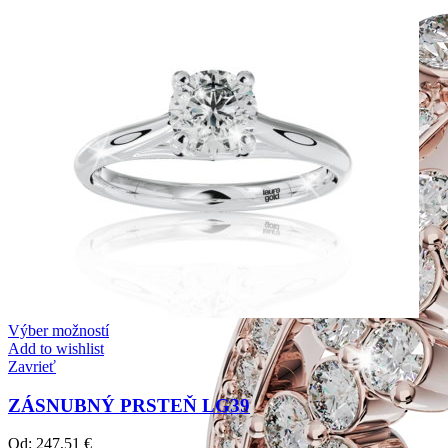
Výber možností
Add to wishlist
Zavrieť
ZÁSNUBNÝ PRSTEŇ LG39
Od:
247,51
€