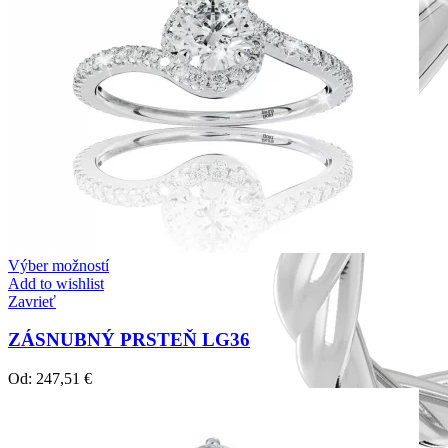
Výber možností
Add to wishlist
Zavrieť
ZÁSNUBNÝ PRSTEŇ LG36
Od:
247,51
€