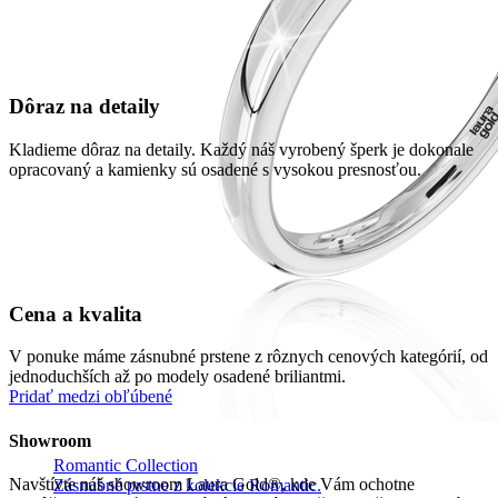
Dôraz na detaily
Kladieme dôraz na detaily. Každý náš vyrobený šperk je dokonale
opracovaný a kamienky sú osadené s vysokou presnosťou.
Cena a kvalita
V ponuke máme zásnubné prstene z rôznych cenových kategórií, od
jednoduchších až po modely osadené briliantmi.
Pridať medzi obľúbené
Showroom
Romantic Collection
Navštívte náš showroom Laura Gold®, kde Vám ochotne
Zásnubné prstne z kolekcie Romantic.