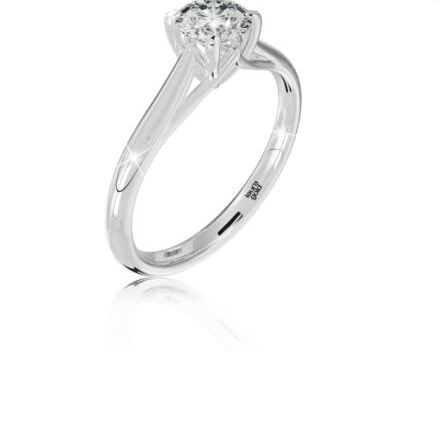
Twist Elegance
Zásnubné prstne z kolekcie Twist Elegance.