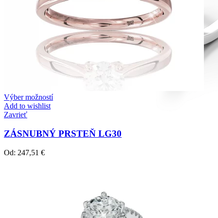
Výber možností
Add to wishlist
Zavrieť
ZÁSNUBNÝ PRSTEŇ LG30
Od:
247,51
€
Diamond Line
Zásnubné prstne z kolekcie Diamonds line.