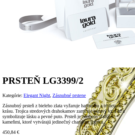
PRSTEŇ LG3399/2
Kategórie:
Elegant Night
,
Zásnubné prstene
Zásnubný prsteň z bieleho zlata vyžaruje harmóniu a trblietavú
krásu. Trojica stredových drahokamov zaručuje pútavý vzhľad a
symbolizuje lásku a pevné puto. Prsteň je zdobený ďalšími
kameňmi, ktoré vytvárajú jedinečný charakter šperku.
450,84
€