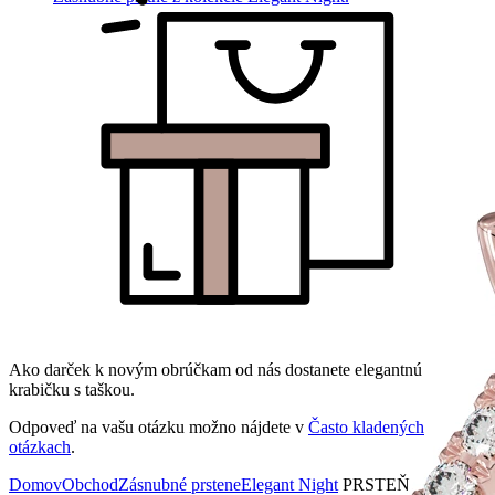
Ako darček k novým obrúčkam od nás dostanete elegantnú
krabičku s taškou.
Odpoveď na vašu otázku možno nájdete v
Často kladených
otázkach
.
Domov
Obchod
Zásnubné prstene
Elegant Night
PRSTEŇ