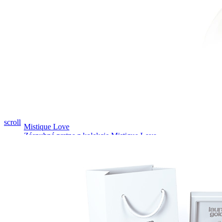
Pozrieť video
scroll
Mistique Love
Zásnubné prstne z kolekcie Mistique Love.