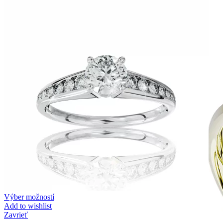
Zásnubné prstne z kolekcie Twin Rings.
Svadobné obrúčky
Výber možností
Add to wishlist
Zavrieť