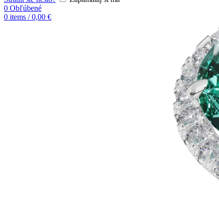
0
Obľúbené
0
items
/
0,00
€