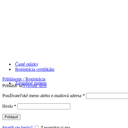
Časté otázky
Registrácia certifikátu
Prihlásenie / Registrácia
Zásnubné prstene
Prihlásiť sa
Vytvoriť účet
Používateľské meno alebo e-mailová adresa
*
Heslo
*
Prihlásiť
Stratili ste heslo?
Zapamätaj si ma