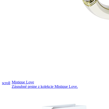
Pozrieť video
Mistique Love
scroll
Zásnubné prstne z kolekcie Mistique Love.