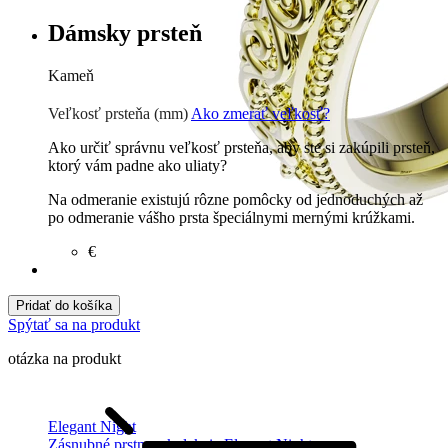
Dámsky prsteň
Kameň
Zirkón
€
Prírodné kamene
€
Veľkosť prsteňa (mm)
Ako zmerať veľkosť?
Ako určiť správnu veľkosť prsteňa, aby ste si zakúpili prsteň,
ktorý vám padne ako uliaty?
Na odmeranie existujú rôzne pomôcky od jednoduchých až
po odmeranie vášho prsta špeciálnymi mernými krúžkami.
€
Pridať do košíka
Spýtať sa na produkt
otázka na produkt
Elegant Night
Zásnubné prstne z kolekcie Elegant Night.