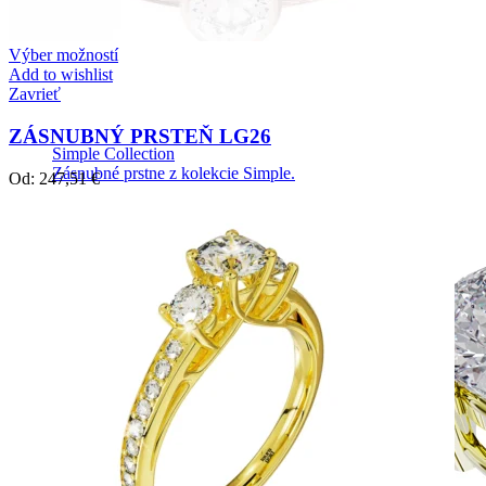
Výber možností
Add to wishlist
Zavrieť
ZÁSNUBNÝ PRSTEŇ LG26
Simple Collection
Zásnubné prstne z kolekcie Simple.
Od:
247,51
€