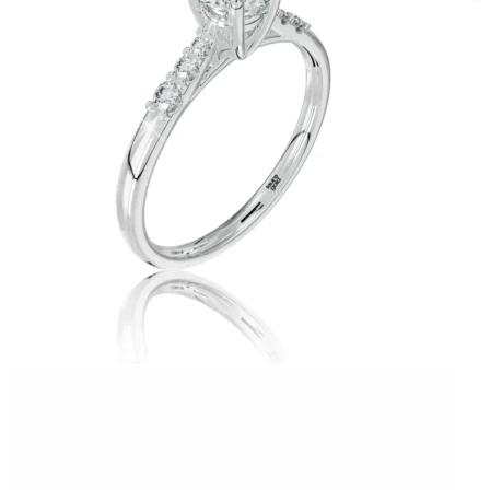
Twist Elegance
Zásnubné prstne z kolekcie Twist Elegance.