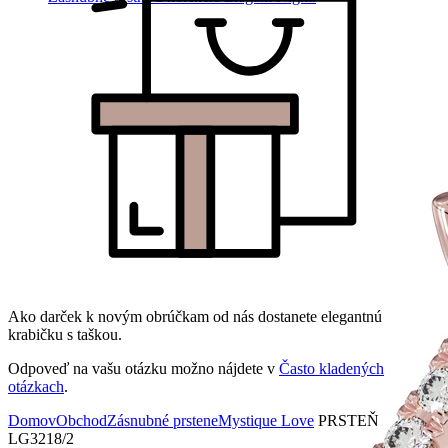
Ako darček k novým obrúčkam od nás dostanete elegantnú
krabičku s taškou.
Odpoveď na vašu otázku možno nájdete v
Často kladených
otázkach
.
Domov
Obchod
Zásnubné prstene
Mystique Love
PRSTEŇ
LG3218/2