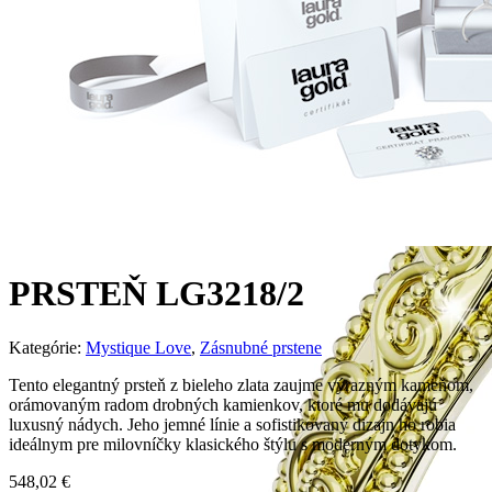
PRSTEŇ LG3218/2
Kategórie:
Mystique Love
,
Zásnubné prstene
Tento elegantný prsteň z bieleho zlata zaujme výrazným kameňom,
orámovaným radom drobných kamienkov, ktoré mu dodávajú
luxusný nádych. Jeho jemné línie a sofistikovaný dizajn ho robia
ideálnym pre milovníčky klasického štýlu s moderným dotykom.
548,02
€