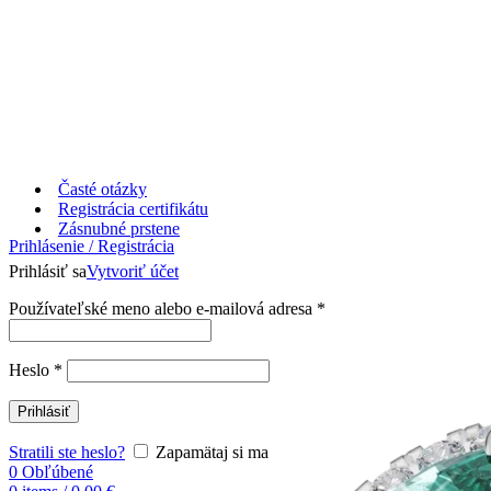
Časté otázky
Registrácia certifikátu
Zásnubné prstene
Prihlásenie / Registrácia
Prihlásiť sa
Vytvoriť účet
Používateľské meno alebo e-mailová adresa
*
Heslo
*
Prihlásiť
Stratili ste heslo?
Zapamätaj si ma
0
Obľúbené