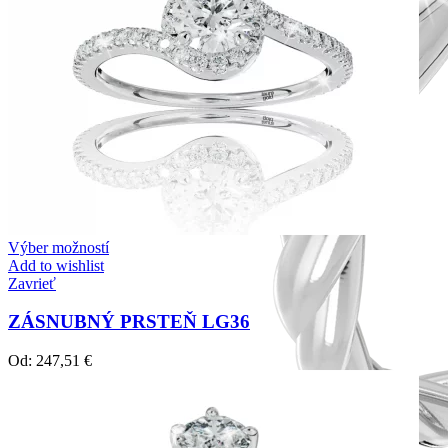
Výber možností
Add to wishlist
Zavrieť
ZÁSNUBNÝ PRSTEŇ LG36
Od:
247,51
€