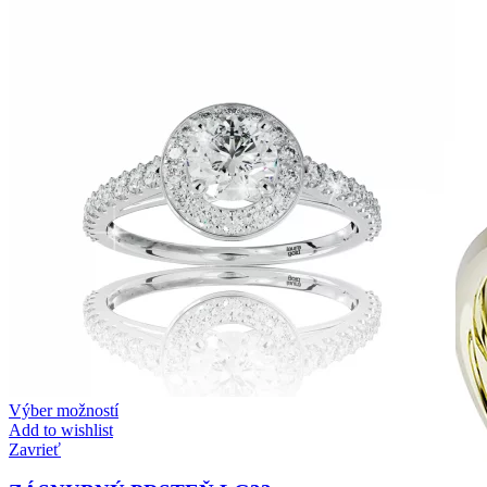
Zásnubné prstne z kolekcie Twin Rings.
Svadobné obrúčky
Výber možností
Add to wishlist
Zavrieť