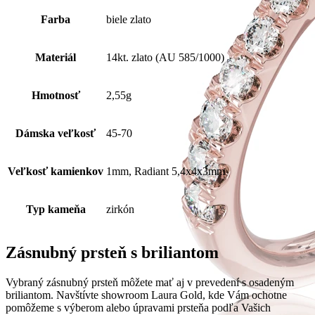
Farba
biele zlato
Materiál
14kt. zlato (AU 585/1000)
Hmotnosť
2,55g
Dámska veľkosť
45-70
Veľkosť kamienkov
1mm, Radiant 5,4x4x3mm
Typ kameňa
zirkón
Zásnubný prsteň s briliantom
Vybraný zásnubný prsteň môžete mať aj v prevedení s osadeným
briliantom. Navštívte showroom Laura Gold, kde Vám ochotne
pomôžeme s výberom alebo úpravami prsteňa podľa Vašich