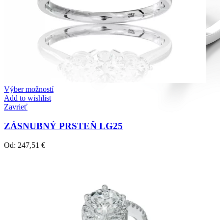
Výber možností
Add to wishlist
Zavrieť
ZÁSNUBNÝ PRSTEŇ LG25
Od:
247,51
€
Diamond Line
Zásnubné prstne z kolekcie Diamonds line.