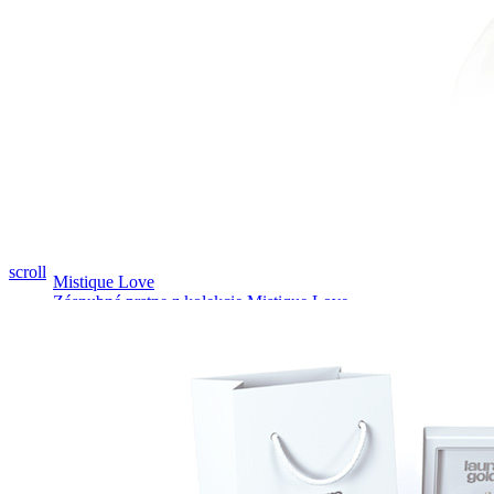
Pozrieť video
scroll
Mistique Love
Zásnubné prstne z kolekcie Mistique Love.