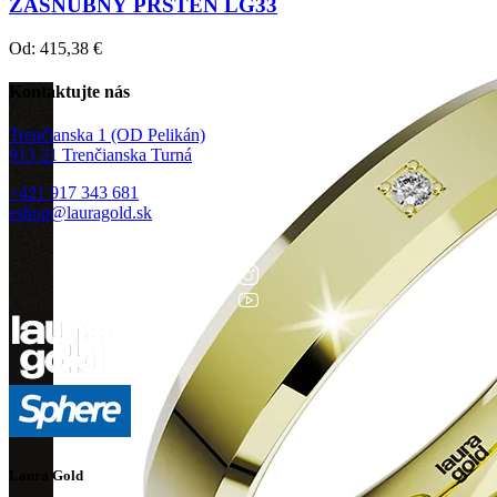
ZÁSNUBNÝ PRSTEŇ LG33
Od:
415,38
€
Kontaktujte nás
Trenčianska 1 (OD Pelikán)
913 21 Trenčianska Turná
+421 917 343 681
eshop@lauragold.sk
Laura Gold