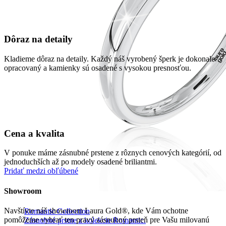
Dôraz na detaily
Kladieme dôraz na detaily. Každý náš vyrobený šperk je dokonale
opracovaný a kamienky sú osadené s vysokou presnosťou.
Cena a kvalita
V ponuke máme zásnubné prstene z rôznych cenových kategórií, od
jednoduchších až po modely osadené briliantmi.
Pridať medzi obľúbené
Showroom
Navštívte náš showroom Laura Gold®, kde Vám ochotne
Romantic Collection
pomôžeme vybrať ten pravý zásnubný prsteň pre Vašu milovanú
Zásnubné prstne z kolekcie Romantic.