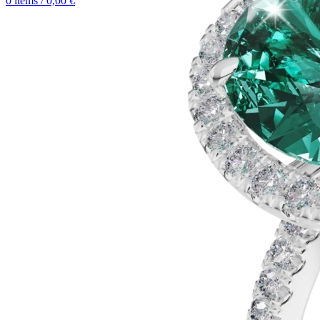
0
items
/
0,00
€