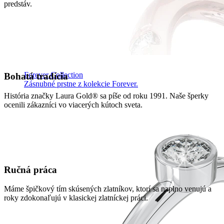
predstáv.
Forever Collection
Bohatá tradícia
Zásnubné prstne z kolekcie Forever.
História značky Laura Gold® sa píše od roku 1991. Naše šperky
ocenili zákazníci vo viacerých kútoch sveta.
Ručná práca
Máme špičkový tím skúsených zlatníkov, ktorí sa naplno venujú a
roky zdokonaľujú v klasickej zlatníckej práci.