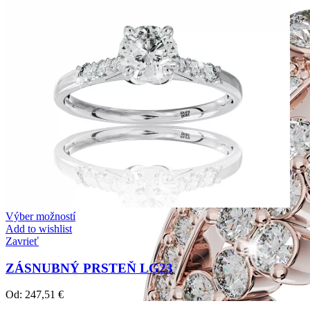
Výber možností
Add to wishlist
Zavrieť
ZÁSNUBNÝ PRSTEŇ LG23
Od:
247,51
€