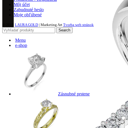
Môj účet
Zabudnuté heslo
Moje obľúbené
© 2019
LAURA GOLD
| Marketing Art
Tvorba web stránok
Search
Menu
e-shop
Zásnubné prstene