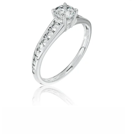
Twist Elegance
Zásnubné prstne z kolekcie Twist Elegance.