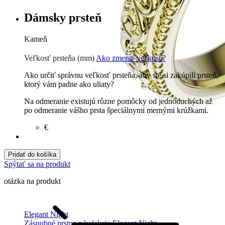
Dámsky prsteň
Kameň
Zirkón
€
Prírodné kamene
€
Veľkosť prsteňa (mm)
Ako zmerať veľkosť?
Ako určiť správnu veľkosť prsteňa, aby ste si zakúpili prsteň,
ktorý vám padne ako uliaty?
Na odmeranie existujú rôzne pomôcky od jednoduchých až
po odmeranie vášho prsta špeciálnymi mernými krúžkami.
€
Pridať do košíka
Spýtať sa na produkt
otázka na produkt
Elegant Night
Zásnubné prstne z kolekcie Elegant Night.