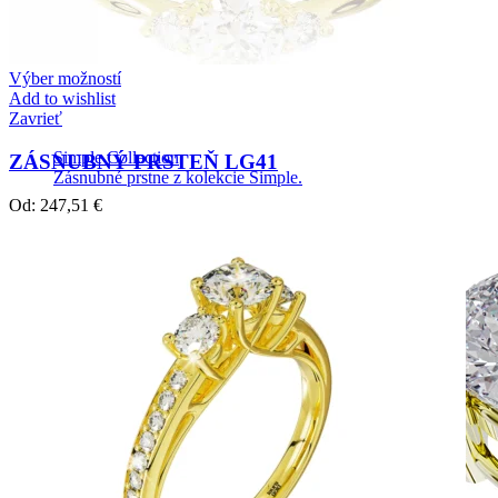
Výber možností
Add to wishlist
Zavrieť
Simple Collection
ZÁSNUBNÝ PRSTEŇ LG41
Zásnubné prstne z kolekcie Simple.
Od:
247,51
€