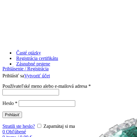
Časté otázky
Registrácia certifikátu
Zásnubné prstene
Prihlásenie / Registrácia
Prihlásiť sa
Vytvoriť účet
Používateľské meno alebo e-mailová adresa
*
Heslo
*
Prihlásiť
Stratili ste heslo?
Zapamätaj si ma
0
Obľúbené