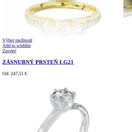
Výber možností
Add to wishlist
Zavrieť
ZÁSNUBNÝ PRSTEŇ LG21
Od:
247,51
€
Crown Beauty
Zásnubné prstne z kolekcie Crown Beauty.