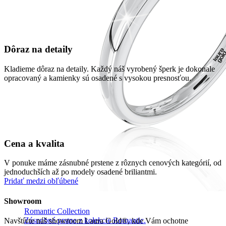
Dôraz na detaily
Kladieme dôraz na detaily. Každý náš vyrobený šperk je dokonale
opracovaný a kamienky sú osadené s vysokou presnosťou.
Cena a kvalita
V ponuke máme zásnubné prstene z rôznych cenových kategórií, od
jednoduchších až po modely osadené briliantmi.
Pridať medzi obľúbené
Showroom
Romantic Collection
Zásnubné prstne z kolekcie Romantic.
Navštívte náš showroom Laura Gold®, kde Vám ochotne