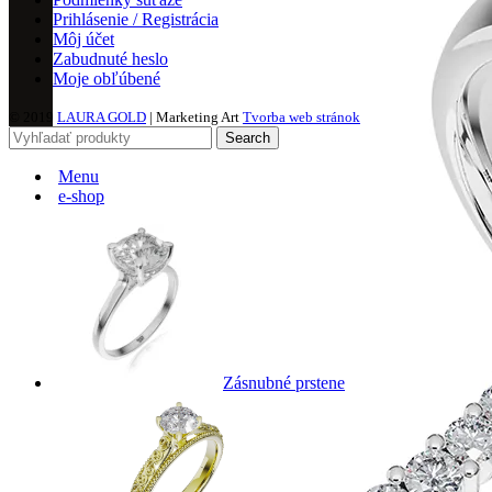
Prihlásenie / Registrácia
Môj účet
Zabudnuté heslo
Moje obľúbené
© 2019
LAURA GOLD
| Marketing Art
Tvorba web stránok
Search
Menu
e-shop
Zásnubné prstene