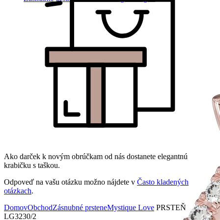
Ako darček k novým obrúčkam od nás dostanete elegantnú
krabičku s taškou.
Odpoveď na vašu otázku možno nájdete v
Často kladených
otázkach
.
Domov
Obchod
Zásnubné prstene
Mystique Love
PRSTEŇ
LG3230/2