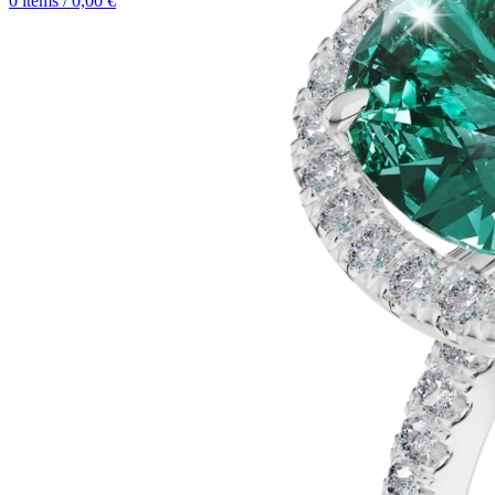
0
items
/
0,00
€