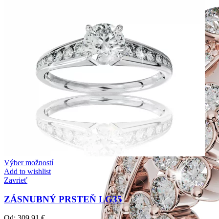
Výber možností
Add to wishlist
Zavrieť
ZÁSNUBNÝ PRSTEŇ LG35
Od:
309,91
€