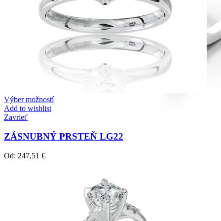
Výber možností
Add to wishlist
Zavrieť
ZÁSNUBNÝ PRSTEŇ LG22
Od:
247,51
€
Diamond Line
Zásnubné prstne z kolekcie Diamonds line.