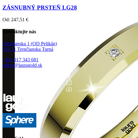
ZÁSNUBNÝ PRSTEŇ LG28
Od:
247,51
€
Kontaktujte nás
Trenčianska 1 (OD Pelikán)
913 21 Trenčianska Turná
+421 917 343 681
eshop@lauragold.sk