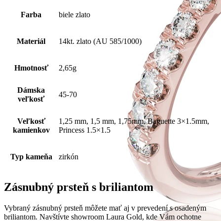
Farba
biele zlato
Materiál
14kt. zlato (AU 585/1000)
Hmotnosť
2,65g
Dámska
45-70
veľkosť
Veľkosť
1,25 mm, 1,5 mm, 1,75mm, Baguette 3×1.5mm,
kamienkov
Princess 1.5×1.5
Typ kameňa
zirkón
Zásnubný prsteň s briliantom
Vybraný zásnubný prsteň môžete mať aj v prevedení s osadeným
briliantom. Navštívte showroom Laura Gold, kde Vám ochotne