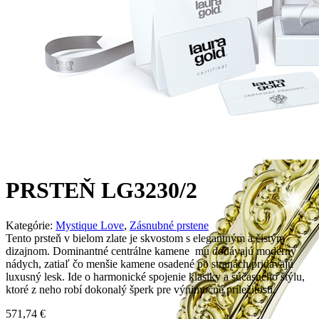
PRSTEŇ LG3230/2
Kategórie:
Mystique Love
,
Zásnubné prstene
Tento prsteň v bielom zlate je skvostom s elegantným a čistým
dizajnom. Dominantné centrálne kamene mu dodávajú moderný
nádych, zatiaľ čo menšie kamene osadené po stranách pridávajú
luxusný lesk. Ide o harmonické spojenie klasiky a súčasného štýlu,
ktoré z neho robí dokonalý šperk pre výnimočné príležitosti.
571,74
€