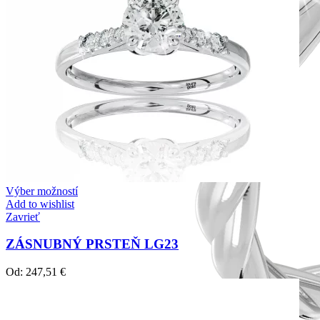
Výber možností
Add to wishlist
Zavrieť
ZÁSNUBNÝ PRSTEŇ LG23
Od:
247,51
€