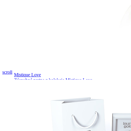
Pozrieť video
scroll
Mistique Love
Zásnubné prstne z kolekcie Mistique Love.