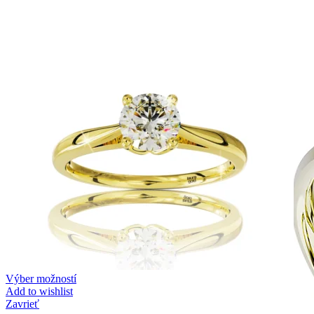
Zásnubné prstne z kolekcie Twin Rings.
Svadobné obrúčky
Výber možností
Add to wishlist
Zavrieť