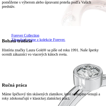
pomôžeme s výberom alebo úpravami prsteňa podľa Vašich
predstáv.
Forever Collection
Zásnubné prstne z kolekcie Forever.
Bohatá tradícia
História značky Laura Gold® sa píše od roku 1991. Naše šperky
ocenili zákazníci vo viacerých kútoch sveta.
Ručná práca
Máme špičkový tím skúsených zlatníkov, ktorí sa naplno venujú a
roky zdokonaľujú v klasickej zlatníckej práci.