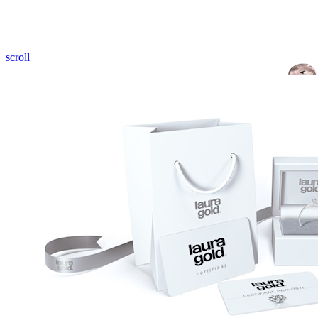
Pozrieť video
scroll