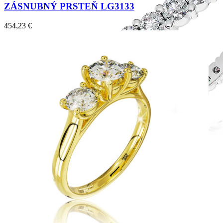
ZÁSNUBNÝ PRSTEŇ LG3133
454,23
€