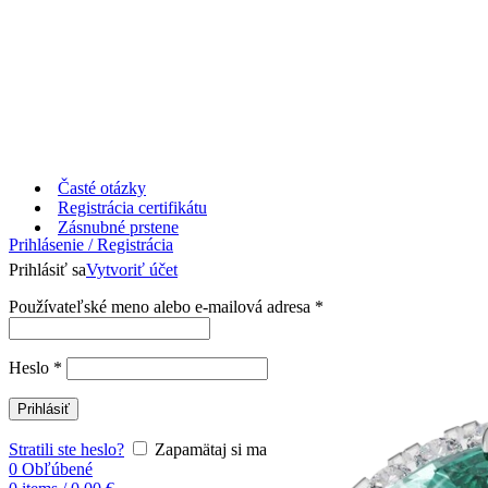
Časté otázky
Registrácia certifikátu
Zásnubné prstene
Prihlásenie / Registrácia
Prihlásiť sa
Vytvoriť účet
Používateľské meno alebo e-mailová adresa
*
Heslo
*
Prihlásiť
Stratili ste heslo?
Zapamätaj si ma
0
Obľúbené