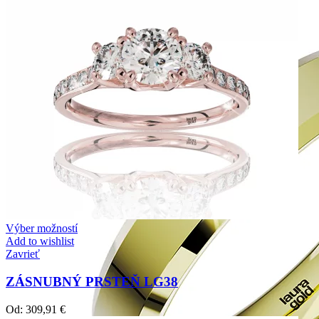
Výber možností
Add to wishlist
Zavrieť
ZÁSNUBNÝ PRSTEŇ LG38
Od:
309,91
€