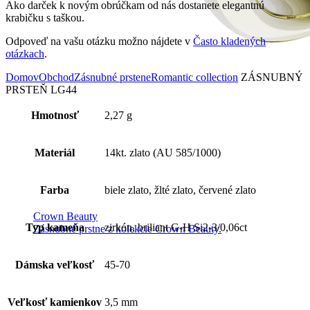
Ako darček k novým obrúčkam od nás dostanete elegantnú
krabičku s taškou.
Odpoveď na vašu otázku možno nájdete v
Často kladených
otázkach
.
Domov
Obchod
Zásnubné prstene
Romantic collection
ZÁSNUBNÝ
PRSTEŇ LG44
Hmotnosť
2,27 g
Materiál
14kt. zlato (AU 585/1000)
Farba
biele zlato, žlté zlato, červené zlato
Crown Beauty
Typ kameňa
zirkón, briliant G-H Si2-3/0,06ct
Zásnubné prstne z kolekcie Crown Beauty.
Dámska veľkosť
45-70
Veľkosť kamienkov
3,5 mm