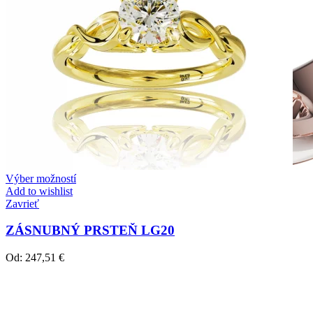
Výber možností
Add to wishlist
Zavrieť
ZÁSNUBNÝ PRSTEŇ LG20
Od:
247,51
€
Twin Rings