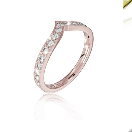
Symphony
Dokonalý lesk tradičného zlata s decentnou iskrou
kamienkov.