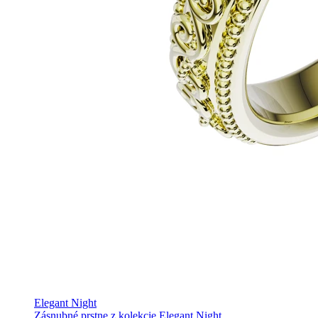
Elegant Night
Zásnubné prstne z kolekcie Elegant Night.