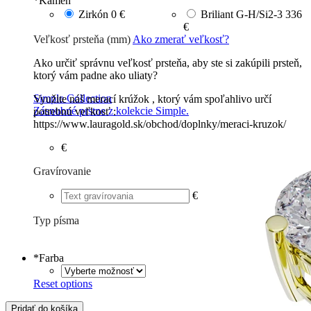
*
Kameň
Zirkón
0 €
Briliant G-H/Si2-3
336
€
Veľkosť prsteňa (mm)
Ako zmerať veľkosť?
Ako určiť správnu veľkosť prsteňa, aby ste si zakúpili prsteň,
ktorý vám padne ako uliaty?
Simple Collection
Využite náš merací krúžok , ktorý vám spoľahlivo určí
Zásnubné prstne z kolekcie Simple.
potrebnú veľkosť :
https://www.lauragold.sk/obchod/doplnky/meraci-kruzok/
€
Gravírovanie
€
Typ písma
Tlačené
€
Písané
€
*
Farba
Reset options
Pridať do košíka