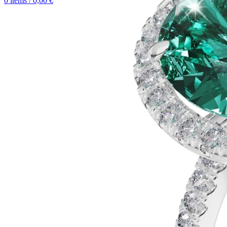
0
items
/
0,00
€