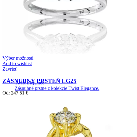
Výber možností
Add to wishlist
Zavrieť
ZÁSNUBNÝ PRSTEŇ LG25
Twist Elegance
Zásnubné prstne z kolekcie Twist Elegance.
Od:
247,51
€