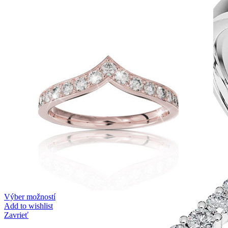
Výber možností
Add to wishlist
Zavrieť