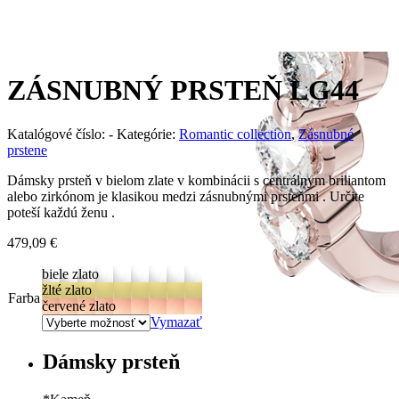
ZÁSNUBNÝ PRSTEŇ LG44
Katalógové číslo:
-
Kategórie:
Romantic collection
,
Zásnubné
prstene
Dámsky prsteň v bielom zlate v kombinácii s centrálnym briliantom
alebo zirkónom je klasikou medzi zásnubnými prsteňmi . Určite
poteší každú ženu .
479,09
€
biele zlato
žlté zlato
Farba
červené zlato
Vymazať
Dámsky prsteň