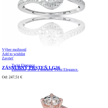
Výber možností
Add to wishlist
Zavrieť
Twist Elegance
ZÁSNUBNÝ PRSTEŇ LG36
Zásnubné prstne z kolekcie Twist Elegance.
Od:
247,51
€