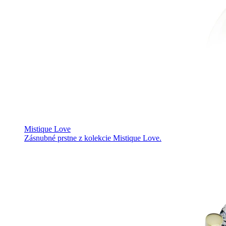
Mistique Love
Zásnubné prstne z kolekcie Mistique Love.