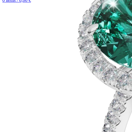
0
items
/
0,00
€