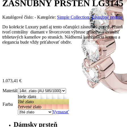
ZÁSNUBNÝ PRSTEŇ LG3145
Katalógové číslo:
-
Kategórie:
Simple Collection
,
Zásnubné prstene
Do kolekcie Luxury patrí aj tento očarujúci zásnubný prsteň. Prsteň
tvorí centrálny diamant v štvorcovom výbruse princess a dvanásť
trblietavých kameňov po stranách. Nádherná kombinácia luxusu a
elegancia bude vždy priťahovať obdiv.
1.073,41
€
Materiál
biele zlato
žlté zlato
Farba
červené zlato
Vymazať
Dámsky prsteň