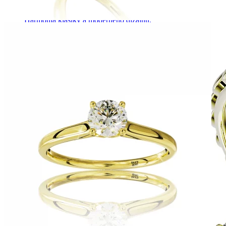
Harmony
Harmónia klasiky a moderného dizajnu.