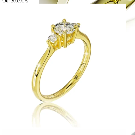
Od:
309,91
€
Symphony
Dokonalý lesk tradičného zlata s decentnou iskrou
kamienkov.