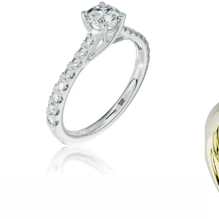
Zásnubné prstne z kolekcie Twin Rings.
Svadobné obrúčky