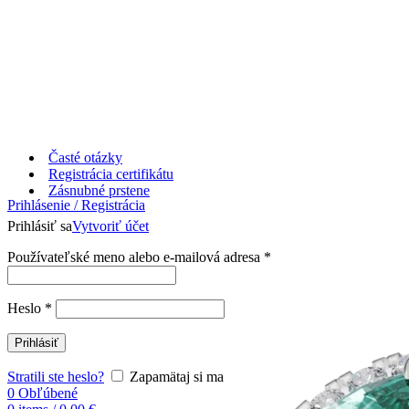
Časté otázky
Registrácia certifikátu
Zásnubné prstene
Prihlásenie / Registrácia
Prihlásiť sa
Vytvoriť účet
Používateľské meno alebo e-mailová adresa
*
Heslo
*
Prihlásiť
Stratili ste heslo?
Zapamätaj si ma
0
Obľúbené