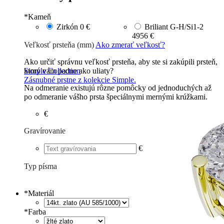
*
Kameň
Zirkón
0 €
Briliant G-H/Si1-2
4956 €
Veľkosť prsteňa (mm)
Ako zmerať veľkosť?
Ako určiť správnu veľkosť prsteňa, aby ste si zakúpili prsteň,
ktorý vám padne ako uliaty?
Simple Collection
Zásnubné prstne z kolekcie Simple.
Na odmeranie existujú rôzne pomôcky od jednoduchých až
po odmeranie vášho prsta špeciálnymi mernými krúžkami.
€
Gravírovanie
€
Typ písma
Tlačené
€
Písané
€
*
Materiál
*
Farba