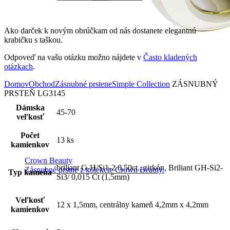
Ako darček k novým obrúčkam od nás dostanete elegantnú
krabičku s taškou.
Odpoveď na vašu otázku možno nájdete v
Často kladených
otázkach
.
Domov
Obchod
Zásnubné prstene
Simple Collection
ZÁSNUBNÝ
PRSTEŇ LG3145
Dámska
45-70
veľkosť
Počet
13 ks
kamienkov
Crown Beauty
briliant G-H/Si1-2 0,50ct., zirkón, Briliant GH-Si2-
Zásnubné prstne z kolekcie Crown Beauty.
Typ kameňa
Si3/ 0,015 Ct (1,5mm)
Veľkosť
12 x 1,5mm, centrálny kameň 4,2mm x 4,2mm
kamienkov