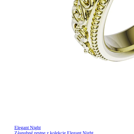
Elegant Night
Zásnubné prstne z kolekcie Elegant Night.