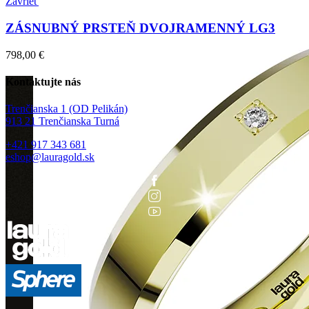
Zavrieť
ZÁSNUBNÝ PRSTEŇ DVOJRAMENNÝ LG3
798,00
€
Kontaktujte nás
Trenčianska 1 (OD Pelikán)
913 21 Trenčianska Turná
+421 917 343 681
eshop@lauragold.sk