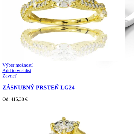
Výber možností
Add to wishlist
Zavrieť
ZÁSNUBNÝ PRSTEŇ LG24
Od:
415,38
€
Diamond Line
Zásnubné prstne z kolekcie Diamonds line.