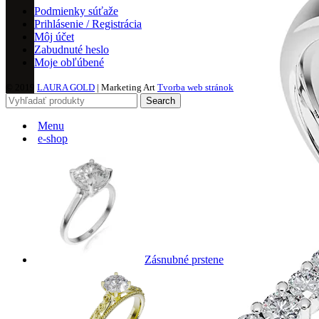
Podmienky súťaže
Prihlásenie / Registrácia
Môj účet
Zabudnuté heslo
Moje obľúbené
© 2019
LAURA GOLD
| Marketing Art
Tvorba web stránok
Search
Menu
e-shop
Zásnubné prstene