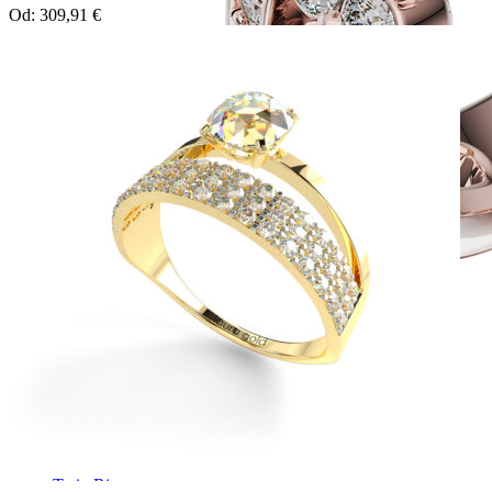
Od:
309,91
€
Twin Rings