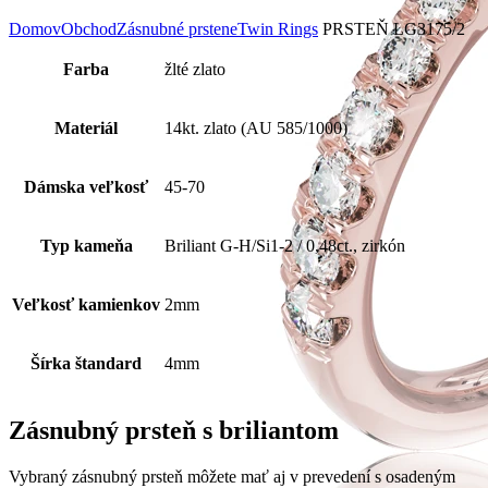
Domov
Obchod
Zásnubné prstene
Twin Rings
PRSTEŇ LG3175/2
Farba
žlté zlato
Materiál
14kt. zlato (AU 585/1000)
Dámska veľkosť
45-70
Typ kameňa
Briliant G-H/Si1-2 / 0,48ct., zirkón
Veľkosť kamienkov
2mm
Šírka štandard
4mm
Zásnubný prsteň s briliantom
Vybraný zásnubný prsteň môžete mať aj v prevedení s osadeným