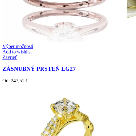
Výber možností
Add to wishlist
Zavrieť
ZÁSNUBNÝ PRSTEŇ LG27
Od:
247,51
€
Crown Beauty
Zásnubné prstne z kolekcie Crown Beauty.