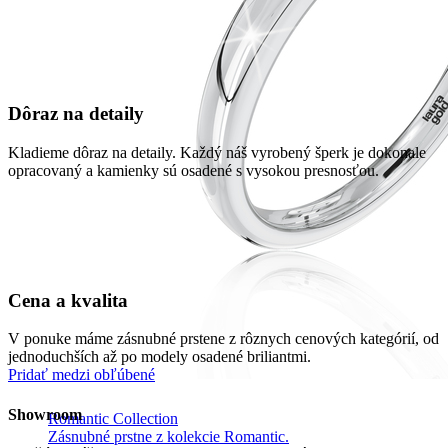
Dôraz na detaily
Kladieme dôraz na detaily. Každý náš vyrobený šperk je dokonale
opracovaný a kamienky sú osadené s vysokou presnosťou.
Cena a kvalita
V ponuke máme zásnubné prstene z rôznych cenových kategórií, od
jednoduchších až po modely osadené briliantmi.
Pridať medzi obľúbené
Showroom
Romantic Collection
Zásnubné prstne z kolekcie Romantic.