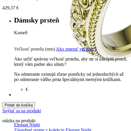
429,37
€
Dámsky prsteň
Kameň
Zirkón
€
Briliant G-H/Si1-2
1140 €
Veľkosť prsteňa (mm)
Ako zmerať veľkosť?
Ako určiť správnu veľkosť prsteňa, aby ste si zakúpili prsteň,
ktorý vám padne ako uliaty?
Na odmeranie existujú rôzne pomôcky od jednoduchých až
po odmeranie vášho prsta špeciálnymi mernými krúžkami.
€
Pridať do košíka
Spýtať sa na produkt
otázka na produkt
Elegant Night
Zásnubné prstne z kolekcie Elegant Night.