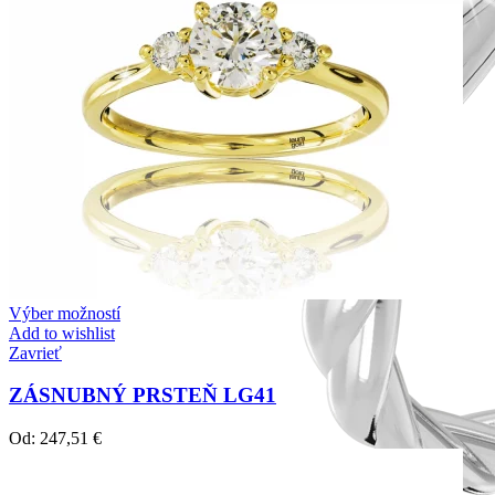
Výber možností
Add to wishlist
Zavrieť
ZÁSNUBNÝ PRSTEŇ LG41
Od:
247,51
€