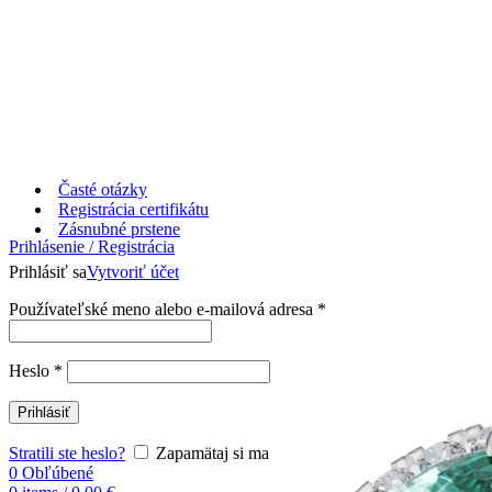
Časté otázky
Registrácia certifikátu
Zásnubné prstene
Prihlásenie / Registrácia
Prihlásiť sa
Vytvoriť účet
Používateľské meno alebo e-mailová adresa
*
Heslo
*
Prihlásiť
Stratili ste heslo?
Zapamätaj si ma
0
Obľúbené