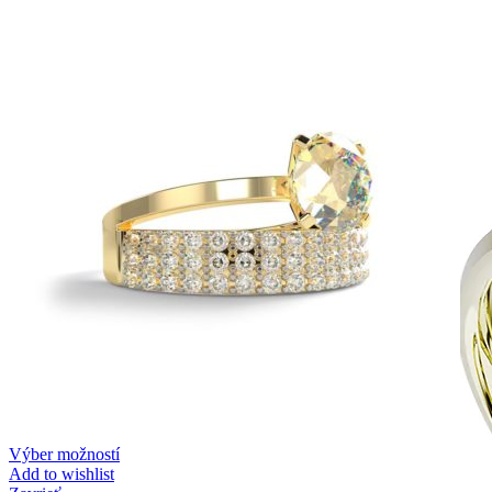
Zásnubné prstne z kolekcie Twin Rings.
Svadobné obrúčky
Výber možností
Add to wishlist