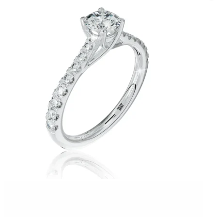
Twist Elegance
Zásnubné prstne z kolekcie Twist Elegance.