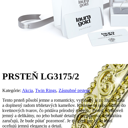
PRSTEŇ LG3175/2
Kategórie:
Akcia
,
Twin Rings
,
Zásnubné prstene
Tento prsteň pôsobí jemne a romanticky, vyrobený je zo žltého zlata
a doplnený radom trblietavých kameňov. Kamene sú usporiadané do
kvetinových tvarov, čo pridáva prírodný nádych. Prsteň je zároveň
jemný a delikátny, no jeho bohaté detaily a prepracovaná štruktúra
zaručujú, že bude pútať pozornosť. Je to šperk pre tých, ktorí
oceňujú jemnú eleganciu a detail.