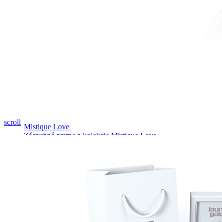
Pozrieť video
scroll
Mistique Love
Zásnubné prstne z kolekcie Mistique Love.