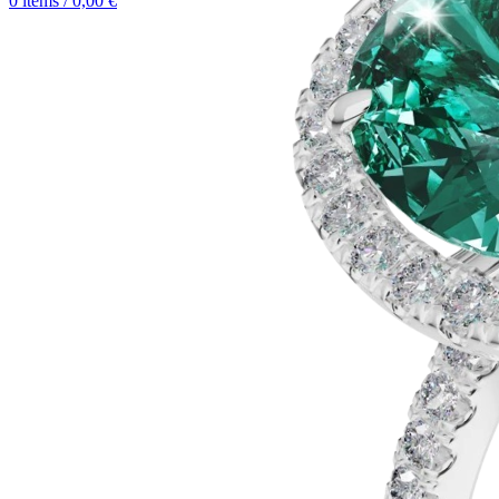
0
items
/
0,00
€