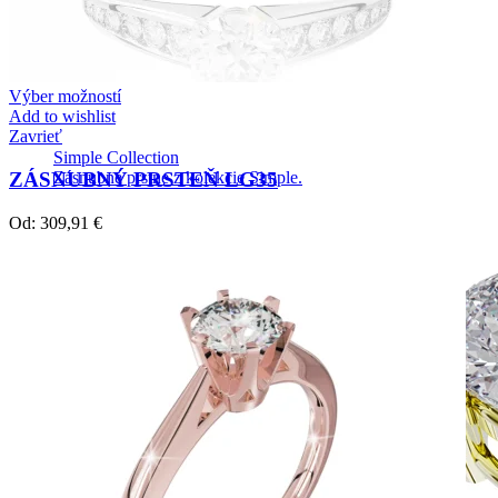
Výber možností
Add to wishlist
Zavrieť
Simple Collection
ZÁSNUBNÝ PRSTEŇ LG35
Zásnubné prstne z kolekcie Simple.
Od:
309,91
€