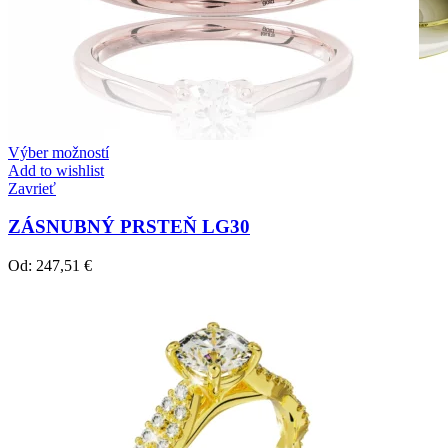
Výber možností
Add to wishlist
Zavrieť
ZÁSNUBNÝ PRSTEŇ LG30
Od:
247,51
€
Crown Beauty
Zásnubné prstne z kolekcie Crown Beauty.