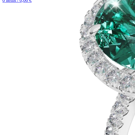
0
items
/
0,00
€