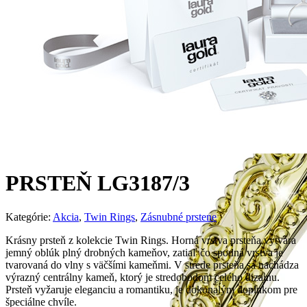
PRSTEŇ LG3187/3
Kategórie:
Akcia
,
Twin Rings
,
Zásnubné prstene
Krásny prsteň z kolekcie Twin Rings. Horná vrstva prsteňa vytvára
jemný oblúk plný drobných kameňov, zatiaľ čo spodná vrstva je
tvarovaná do vlny s väčšími kameňmi. V strede prsteňa sa nachádza
výrazný centrálny kameň, ktorý je stredobodom celého dizajnu.
Prsteň vyžaruje eleganciu a romantiku, je dokonalým doplnkom pre
špeciálne chvíle.