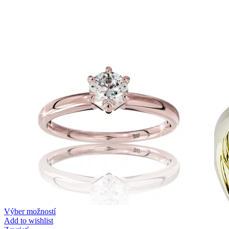
Zásnubné prstne z kolekcie Twin Rings.
Svadobné obrúčky
Výber možností
Add to wishlist