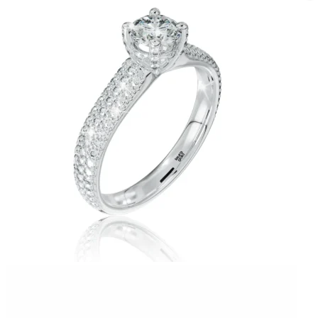
Twist Elegance
Zásnubné prstne z kolekcie Twist Elegance.