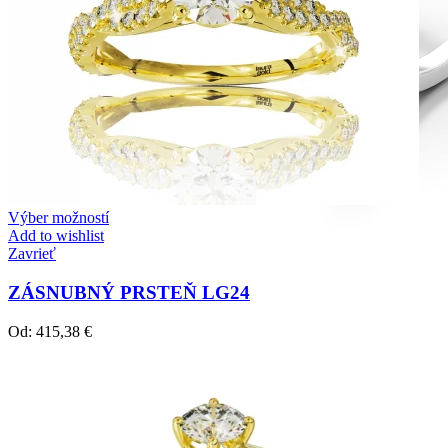
Výber možností
Add to wishlist
Zavrieť
ZÁSNUBNÝ PRSTEŇ LG24
Od:
415,38
€
Diamond Line
Zásnubné prstne z kolekcie Diamonds line.