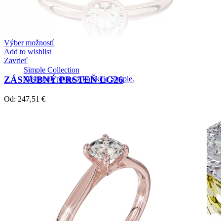
Výber možností
Add to wishlist
Zavrieť
Simple Collection
ZÁSNUBNÝ PRSTEŇ LG26
Zásnubné prstne z kolekcie Simple.
Od:
247,51
€