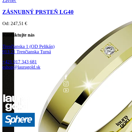
Zavrieť
ZÁSNUBNÝ PRSTEŇ LG40
Od:
247,51
€
Kontaktujte nás
Trenčianska 1 (OD Pelikán)
913 21 Trenčianska Turná
+421 917 343 681
eshop@lauragold.sk