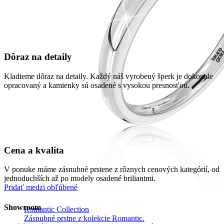
Dôraz na detaily
Kladieme dôraz na detaily. Každý náš vyrobený šperk je dokonale
opracovaný a kamienky sú osadené s vysokou presnosťou.
Cena a kvalita
V ponuke máme zásnubné prstene z rôznych cenových kategórií, od
jednoduchších až po modely osadené briliantmi.
Pridať medzi obľúbené
Showroom
Romantic Collection
Zásnubné prstne z kolekcie Romantic.