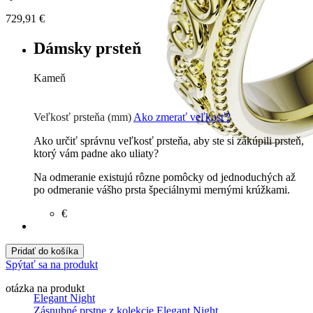
729,91
€
Dámsky prsteň
Kameň
Zirkón
€
Briliant G-H/Si1-2
1254 €
Veľkosť prsteňa (mm)
Ako zmerať veľkosť?
Ako určiť správnu veľkosť prsteňa, aby ste si zakúpili prsteň,
ktorý vám padne ako uliaty?
Na odmeranie existujú rôzne pomôcky od jednoduchých až
po odmeranie vášho prsta špeciálnymi mernými krúžkami.
€
Pridať do košíka
Spýtať sa na produkt
otázka na produkt
Elegant Night
Zásnubné prstne z kolekcie Elegant Night.