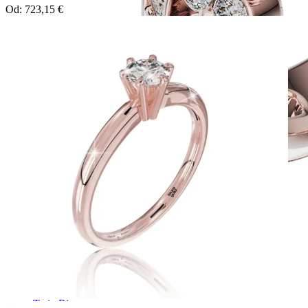
Od:
723,15
€
Twin Rings