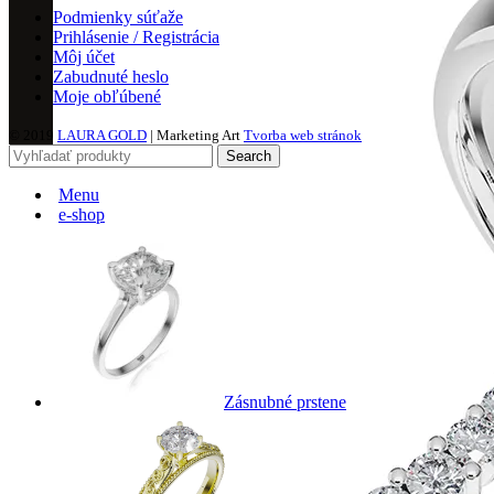
Podmienky súťaže
Prihlásenie / Registrácia
Môj účet
Zabudnuté heslo
Moje obľúbené
© 2019
LAURA GOLD
| Marketing Art
Tvorba web stránok
Search
Menu
e-shop
Zásnubné prstene