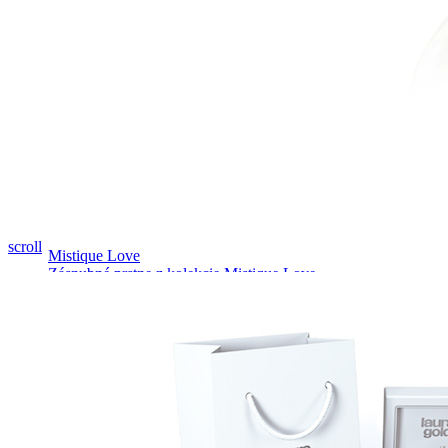
Pozrieť video
scroll
Mistique Love
Zásnubné prstne z kolekcie Mistique Love.