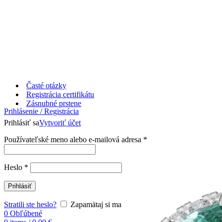
Časté otázky
Registrácia certifikátu
Zásnubné prstene
Prihlásenie / Registrácia
Prihlásiť sa
Vytvoriť účet
Používateľské meno alebo e-mailová adresa
*
Heslo
*
Prihlásiť
Stratili ste heslo?
Zapamätaj si ma
0
Obľúbené