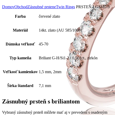
Domov
Obchod
Zásnubné prstene
Twin Rings
PRSTEŇ LG3187/3
Farba
červené zlato
Materiál
14kt. zlato (AU 585/1000)
Dámska veľkosť
45-70
Typ kameňa
Briliant G-H/Si1-2 / 0,501ct., zirkón
Veľkosť kamienkov
1,5 mm, 2mm
Šírka štandard
7,1 mm
Zásnubný prsteň s briliantom
Vybraný zásnubný prsteň môžete mať aj v prevedení s osadeným