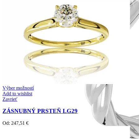
Výber možností
Add to wishlist
Zavrieť
ZÁSNUBNÝ PRSTEŇ LG29
Od:
247,51
€