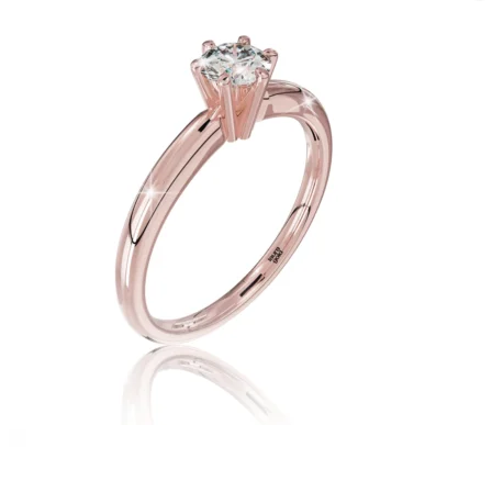
Twist Elegance
Zásnubné prstne z kolekcie Twist Elegance.