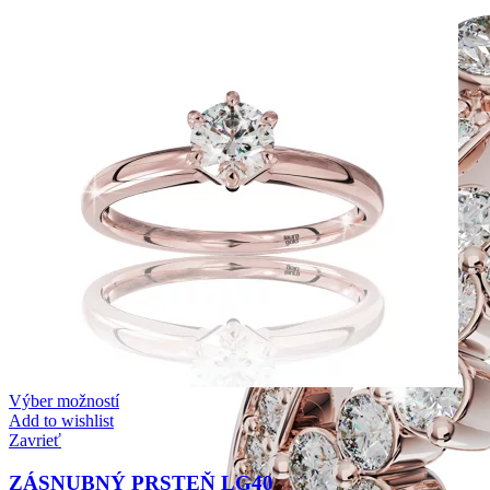
Výber možností
Add to wishlist
Zavrieť
ZÁSNUBNÝ PRSTEŇ LG40