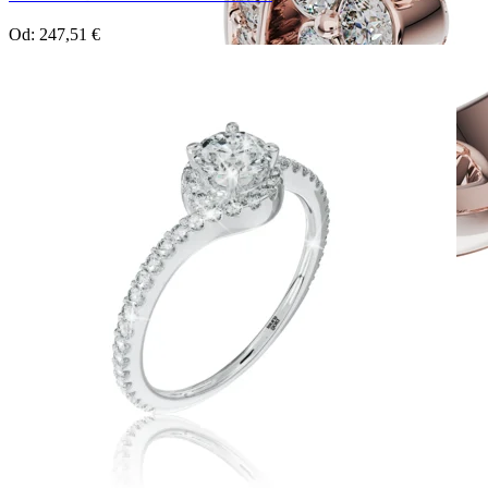
Od:
247,51
€
Twin Rings