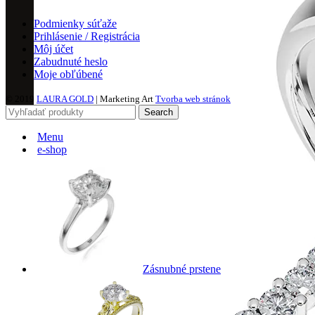
Podmienky súťaže
Prihlásenie / Registrácia
Môj účet
Zabudnuté heslo
Moje obľúbené
© 2019
LAURA GOLD
| Marketing Art
Tvorba web stránok
Search
Menu
e-shop
Zásnubné prstene