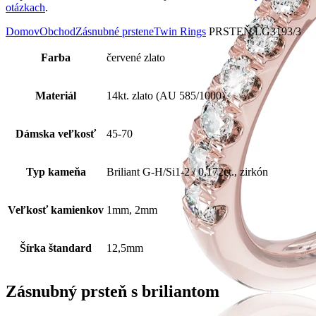
otázkach
.
Domov
Obchod
Zásnubné prstene
Twin Rings
PRSTEŇ LG3193/3
Farba
červené zlato
Materiál
14kt. zlato (AU 585/1000)
Dámska veľkosť
45-70
Typ kameňa
Briliant G-H/Si1-2 / 0,172ct., zirkón
Veľkosť kamienkov
1mm, 2mm
Šírka štandard
12,5mm
Zásnubný prsteň s briliantom