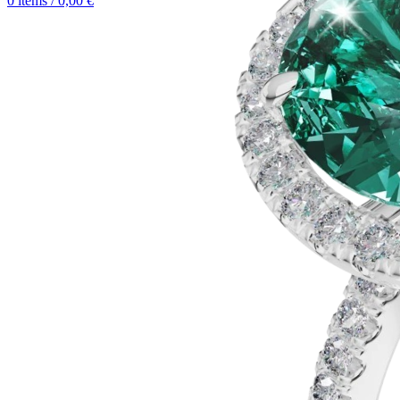
0
items
/
0,00
€