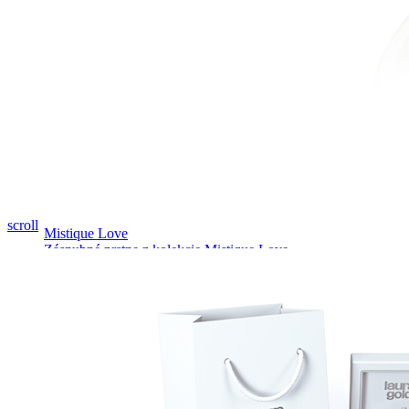
Pozrieť video
scroll
Mistique Love
Zásnubné prstne z kolekcie Mistique Love.