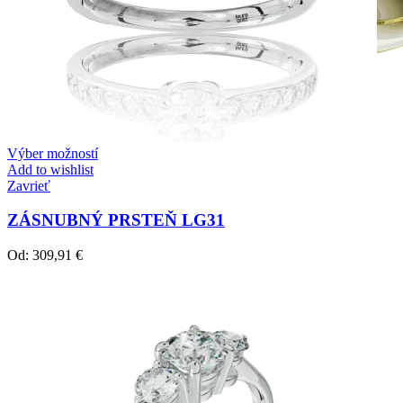
Výber možností
Add to wishlist
Zavrieť
ZÁSNUBNÝ PRSTEŇ LG31
Od:
309,91
€
Crown Beauty
Zásnubné prstne z kolekcie Crown Beauty.