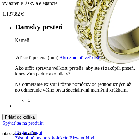
vyjadrenie lásky a elegancie.
1.137,82
€
Dámsky prsteň
Kameň
Zirkón
€
Briliant G-H/Si1-2
854
€
Veľkosť prsteňa (mm)
Ako zmerať veľkosť?
Ako určiť správnu veľkosť prsteňa, aby ste si zakúpili prsteň,
ktorý vám padne ako uliaty?
Na odmeranie existujú rôzne pomôcky od jednoduchých až
po odmeranie vášho prsta špeciálnymi mernými krúžkami.
€
Pridať do košíka
Spýtať sa na produkt
Elegant Night
otázka na produkt
Zásnubné prstne z kolekcie Elegant Night.