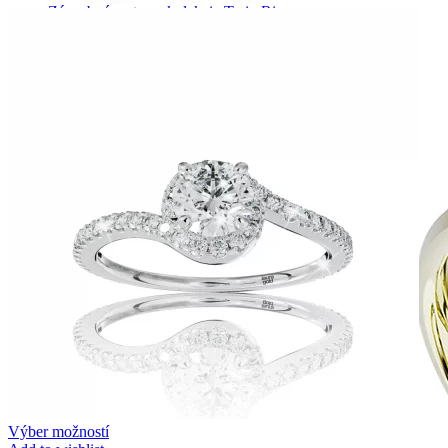
Zásnubné prstne z kolekcie Twin Rings.
Svadobné obrúčky
Výber možností