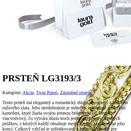
PRSTEŇ LG3193/3
Kategórie:
Akcia
,
Twin Rings
,
Zásnubné prstene
Tento prsteň má elegantný a romantický dizajn, vyrobený z lesklého
ružového zlata. Jeho stredobodom je srdiečko vykladané drobnými
kameňmi, ktoré žiaria svojou jemnou brilantnosťou. Prsteň je
viacvrstvový, čo vytvára ilúziu troch jemne prepojených zlatých
prúžkov, z ktorých každý obsahuje menší kameň zasadený na jeho
konci. Celkový vzhľad je sofistikovaný a luxusný, ideálny pre