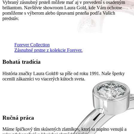
Vybraný zásnubný prsteň môžete mať aj v prevedení s osadeným
briliantom. Navštívte showroom Laura Gold, kde Vám ochotne
pomôžeme s výberom alebo úpravami prsteňa podľa Vašich
predstáv.
Forever Collection
Zásnubné prstne z kolekcie Forever.
Bohatá tradícia
História značky Laura Gold® sa píše od roku 1991. Naše šperky
ocenili zákazníci vo viacerých kútoch sveta.
Ručná práca
Máme špičkový tím skúsených zlatníkov, ktorí sa naplno venujú a