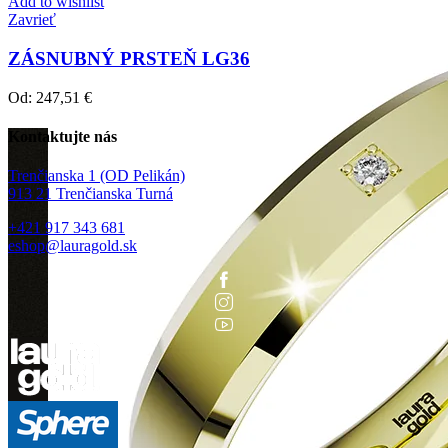
Add to wishlist
Zavrieť
ZÁSNUBNÝ PRSTEŇ LG36
Od:
247,51
€
Kontaktujte nás
Trenčianska 1 (OD Pelikán)
913 21 Trenčianska Turná
+421 917 343 681
eshop@lauragold.sk