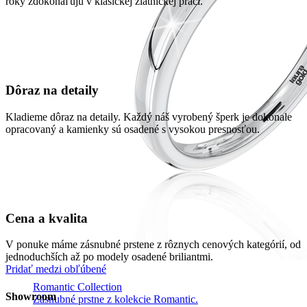
roky zdokonaľujú v klasickej zlatníckej práci.
Dôraz na detaily
Kladieme dôraz na detaily. Každý náš vyrobený šperk je dokonale
opracovaný a kamienky sú osadené s vysokou presnosťou.
Cena a kvalita
V ponuke máme zásnubné prstene z rôznych cenových kategórií, od
jednoduchších až po modely osadené briliantmi.
Pridať medzi obľúbené
Romantic Collection
Showroom
Zásnubné prstne z kolekcie Romantic.