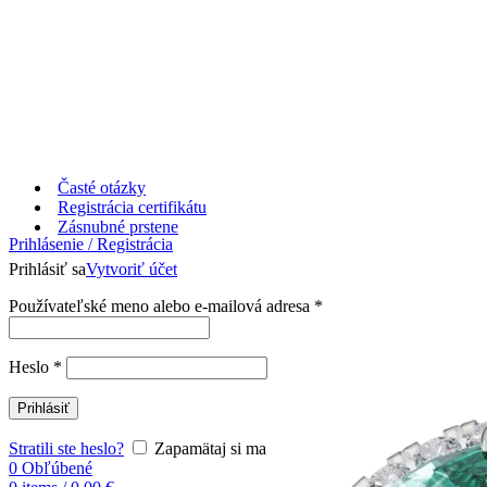
Časté otázky
Registrácia certifikátu
Zásnubné prstene
Prihlásenie / Registrácia
Prihlásiť sa
Vytvoriť účet
Používateľské meno alebo e-mailová adresa
*
Heslo
*
Prihlásiť
Stratili ste heslo?
Zapamätaj si ma
0
Obľúbené