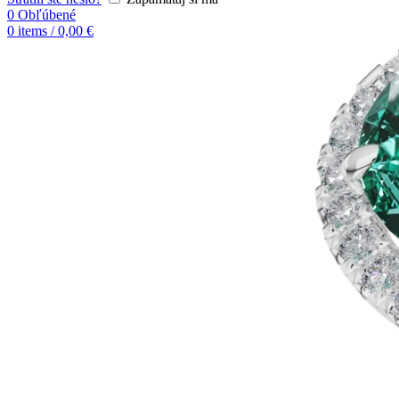
0
Obľúbené
0
items
/
0,00
€