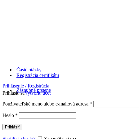
Časté otázky
Registrácia certifikátu
Prihlásenie / Registrácia
Zásnubné prstene
Prihlásiť sa
Vytvoriť účet
Používateľské meno alebo e-mailová adresa
*
Heslo
*
Prihlásiť
Stratili ste heslo?
Zapamätaj si ma