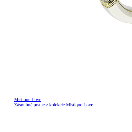
Mistique Love
Zásnubné prstne z kolekcie Mistique Love.