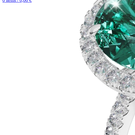
0
items
/
0,00
€