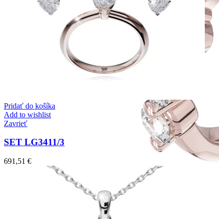
Pridať do košíka
Add to wishlist
Zavrieť
SET LG3411/3
691,51
€