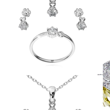
Simple Collection
Zásnubné prstne z kolekcie Simple.