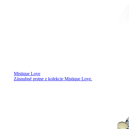
Mistique Love
Zásnubné prstne z kolekcie Mistique Love.