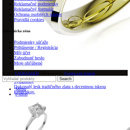
Reklamačné podmienky
Reklamačný formulár
Ochrana osobných údajov
Pravidlá cookies
Zákaznícka zóna
Podmienky súťaže
Prihlásenie / Registrácia
Môj účet
Zabudnuté heslo
Moje obľúbené
© 2019
LAURA GOLD
| Marketing Art
Tvorba web stránok
Search
Symphony
Dokonalý lesk tradičného zlata s decentnou iskrou
Menu
kamienkov.
e-shop