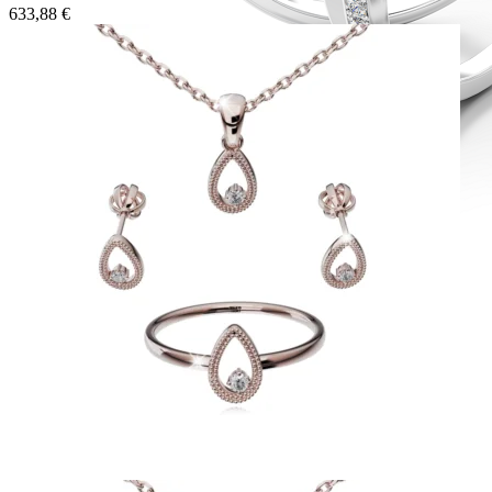
633,88
€
Diamond Line
Zásnubné prstne z kolekcie Diamonds line.