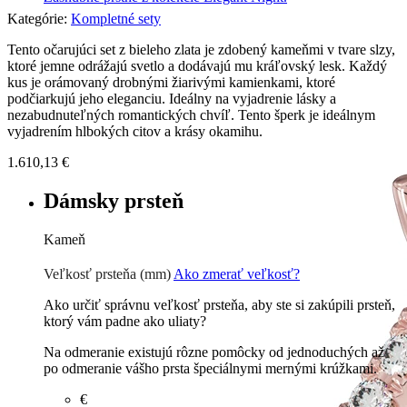
Kategórie:
Kompletné sety
Tento očarujúci set z bieleho zlata je zdobený kameňmi v tvare slzy,
ktoré jemne odrážajú svetlo a dodávajú mu kráľovský lesk. Každý
kus je orámovaný drobnými žiarivými kamienkami, ktoré
podčiarkujú jeho eleganciu. Ideálny na vyjadrenie lásky a
nezabudnuteľných romantických chvíľ. Tento šperk je ideálnym
vyjadrením hlbokých citov a krásy okamihu.
1.610,13
€
Dámsky prsteň
Kameň
Zirkón
€
Prírodné kamene
€
Veľkosť prsteňa (mm)
Ako zmerať veľkosť?
Ako určiť správnu veľkosť prsteňa, aby ste si zakúpili prsteň,
ktorý vám padne ako uliaty?
Na odmeranie existujú rôzne pomôcky od jednoduchých až
po odmeranie vášho prsta špeciálnymi mernými krúžkami.
€