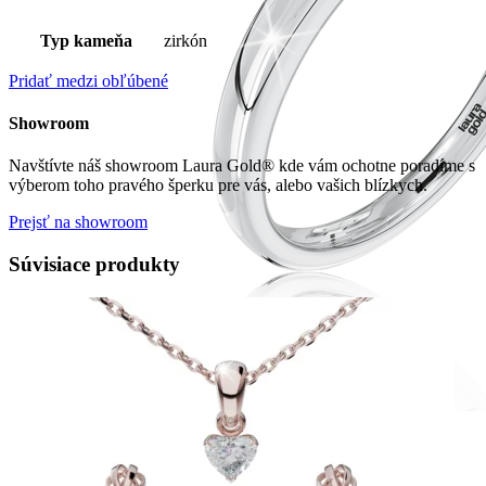
Typ kameňa
zirkón
Pridať medzi obľúbené
Showroom
Navštívte náš showroom Laura Gold® kde vám ochotne poradíme s
výberom toho pravého šperku pre vás, alebo vašich blízkych.
Prejsť na showroom
Súvisiace produkty
Romantic Collection
Zásnubné prstne z kolekcie Romantic.