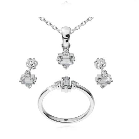
Twist Elegance
Zásnubné prstne z kolekcie Twist Elegance.