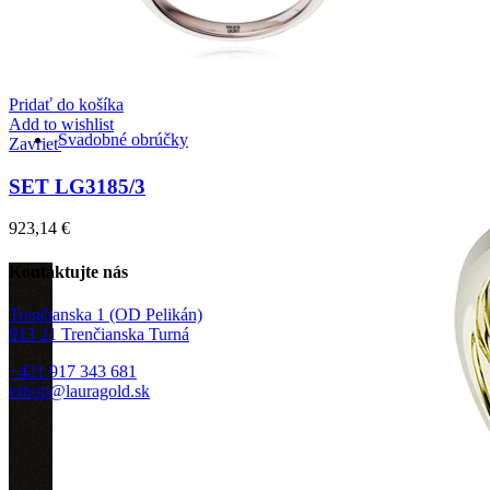
Zásnubné prstne z kolekcie Twin Rings.
Pridať do košíka
Add to wishlist
Svadobné obrúčky
Zavrieť
SET LG3185/3
923,14
€
Kontaktujte nás
Trenčianska 1 (OD Pelikán)
913 21 Trenčianska Turná
+421 917 343 681
eshop@lauragold.sk