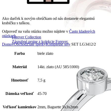
Ako darček k novým obrúčkam od nás dostanete elegantnú
krabičku s taškou.
Odpoveď na vašu otázku možno nájdete v
Často kladených
otázkach
.
Forever Collection
Zásnubné prstne z kolekcie Forever.
Domov
Obchod
Zlaté šperky
Kompletné sety
SET LG3412/2
Farba
biele zlato
Materiál
14kt. zlato (AU 585/1000)
Hmotnosť
7,5 g
Dámska veľkosť
45-70
Veľkosť kamienkov
2mm, Baguette 5x3x2mm