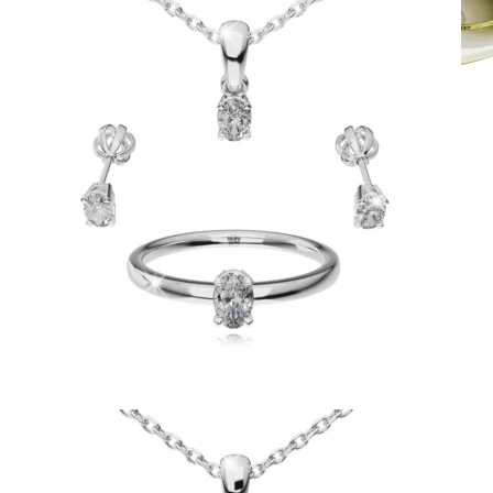
Crown Beauty
Zásnubné prstne z kolekcie Crown Beauty.