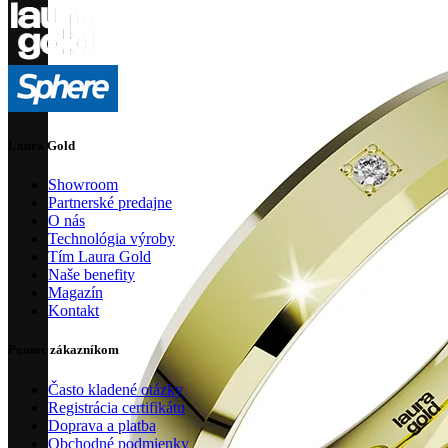
Laura Gold
Showroom
Partnerské predajne
O nás
Technológia výroby
Tím Laura Gold
Naše benefity
Magazín
Kontakt
Pomoc zákazníkom
Často kladené otázky
Registrácia certifikátu
Doprava a platba
Obchodné podmienky