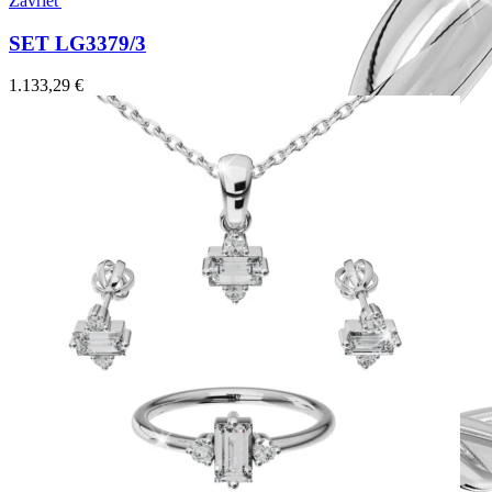
Zavrieť
SET LG3379/3
1.133,29
€