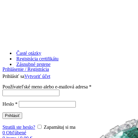
Časté otázky
Registrácia certifikátu
Zásnubné prstene
Prihlásenie / Registrácia
Prihlásiť sa
Vytvoriť účet
Používateľské meno alebo e-mailová adresa
*
Heslo
*
Prihlásiť
Stratili ste heslo?
Zapamätaj si ma
0
Obľúbené